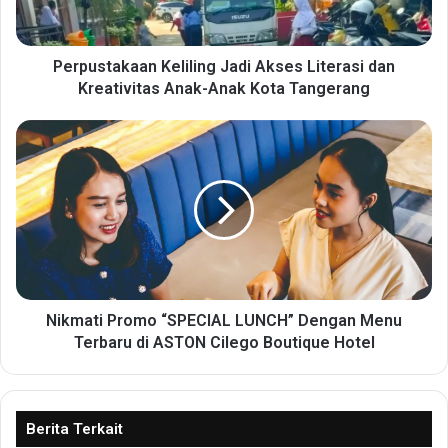
t
a
k
a
Perpustakaan Keliling Jadi Akses Literasi dan
a
Kreativitas Anak-Anak Kota Tangerang
n
K
N
e
i
l
k
i
m
l
a
i
t
n
i
g
P
J
r
a
o
Nikmati Promo “SPECIAL LUNCH” Dengan Menu
d
m
Terbaru di ASTON Cilego Boutique Hotel
i
o
A
“
k
S
s
P
Berita Terkait
e
E