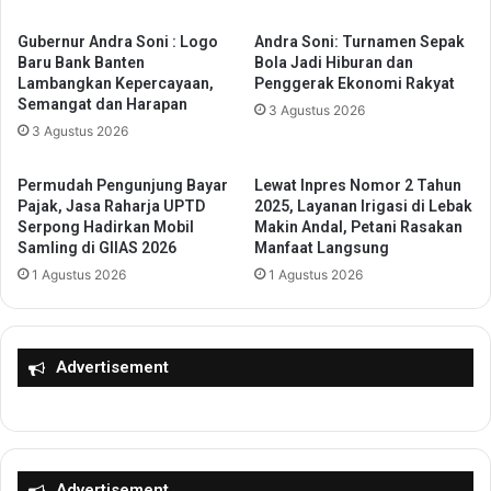
s
C
L
Gubernur Andra Soni : Logo
Andra Soni: Turnamen Sepak
I
Baru Bank Banten
Bola Jadi Hiburan dan
i
A
Lambangkan Kepercayaan,
Penggerak Ekonomi Rakyat
t
L
Semangat dan Harapan
e
3 Agustus 2026
L
3 Agustus 2026
r
U
a
N
s
C
Permudah Pengunjung Bayar
Lewat Inpres Nomor 2 Tahun
i
H
Pajak, Jasa Raharja UPTD
2025, Layanan Irigasi di Lebak
d
”
Serpong Hadirkan Mobil
Makin Andal, Petani Rasakan
a
Samling di GIIAS 2026
Manfaat Langsung
D
n
e
1 Agustus 2026
1 Agustus 2026
K
n
r
g
e
a
a
n
Advertisement
t
M
i
e
v
n
i
u
t
T
Advertisement