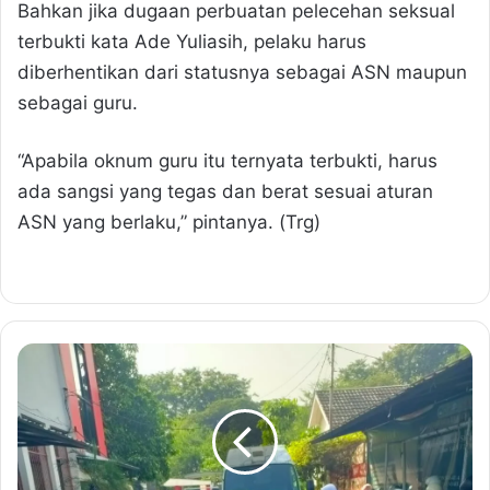
Bahkan jika dugaan perbuatan pelecehan seksual
terbukti kata Ade Yuliasih, pelaku harus
diberhentikan dari statusnya sebagai ASN maupun
sebagai guru.
“Apabila oknum guru itu ternyata terbukti, harus
ada sangsi yang tegas dan berat sesuai aturan
ASN yang berlaku,” pintanya. (Trg)
P
e
r
p
u
s