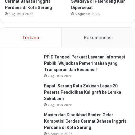
a
u
Cermat Bahasa Inggris
Swadaya di Palendeng Kian
n
t
Perdana di Kota Serang
Dipercepat
g
i
6 Agustus 2026
6 Agustus 2026
q
u
e
Terbaru
Rekomendasi
H
o
t
PPID Tangsel Perkuat Layanan Informasi
e
Publik, Wujudkan Pemerintahan yang
l
Transparan dan Responsif
7 Agustus 2026
Bupati Serang Ratu Zakiyah Lepas 20
Peserta Pendidikan Kaligrafi ke Lemka
Sukabumi
7 Agustus 2026
Maxim dan Disdikbud Banten Gelar
Kompetisi Cerdas Cermat Bahasa Inggris
Perdana di Kota Serang
6 Agustus 2026