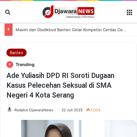
Cari Berita
M
Maxim dan Disdikbud Banten Gelar Kompetisi Cerdas Cermat Bahasa Inggris Perdana di Kota Serang
Banten
Trending
Ade Yuliasih DPD RI Soroti Dugaan
Kasus Pelecehan Seksual di SMA
Negeri 4 Kota Serang
Redaksi DjawaraNews
22 Juli 2025
1,004