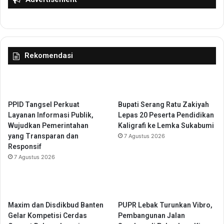
a
e
s
r
A
b
n
a
a
r
Rekomendasi
k
u
-
d
A
i
n
A
a
S
PPID Tangsel Perkuat
Bupati Serang Ratu Zakiyah
k
T
Layanan Informasi Publik,
Lepas 20 Peserta Pendidikan
K
O
Wujudkan Pemerintahan
Kaligrafi ke Lemka Sukabumi
o
N
yang Transparan dan
7 Agustus 2026
t
C
Responsif
a
i
7 Agustus 2026
T
l
a
e
n
g
g
o
e
B
Maxim dan Disdikbud Banten
PUPR Lebak Turunkan Vibro,
r
o
Gelar Kompetisi Cerdas
Pembangunan Jalan