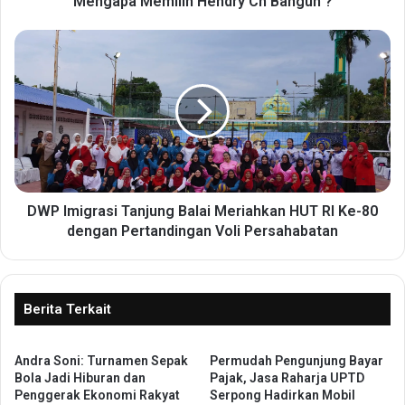
Mengapa Memilih Hendry Ch Bangun ?
i
l
D
i
W
h
P
H
I
e
m
n
i
d
g
r
r
y
a
C
s
DWP Imigrasi Tanjung Balai Meriahkan HUT RI Ke-80
h
i
dengan Pertandingan Voli Persahabatan
B
T
a
a
n
n
g
j
Berita Terkait
u
u
n
n
?
Andra Soni: Turnamen Sepak
Permudah Pengunjung Bayar
g
Bola Jadi Hiburan dan
Pajak, Jasa Raharja UPTD
B
Penggerak Ekonomi Rakyat
Serpong Hadirkan Mobil
a