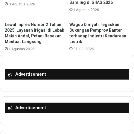
Samling di GIIAS 2026
3 Agustus 2026
l
1 Agustus 2026
a
i
M
Lewat Inpres Nomor 2 Tahun
Wagub Dimyati Tegaskan
e
2025, Layanan Irigasi di Lebak
Dukungan Pemprov Banten
r
Makin Andal, Petani Rasakan
terhadap Industri Kendaraan
Manfaat Langsung
Listrik
i
a
1 Agustus 2026
31 Juli 2026
h
k
a
n
Advertisement
H
U
T
R
I
Advertisement
K
e
-
8