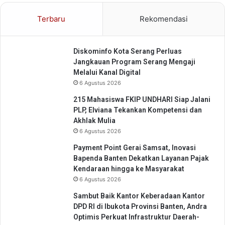
l
i
Terbaru
Rekomendasi
P
e
r
Diskominfo Kota Serang Perluas
s
Jangkauan Program Serang Mengaji
a
Melalui Kanal Digital
h
6 Agustus 2026
a
b
215 Mahasiswa FKIP UNDHARI Siap Jalani
a
PLP, Elviana Tekankan Kompetensi dan
t
Akhlak Mulia
a
6 Agustus 2026
n
Payment Point Gerai Samsat, Inovasi
Bapenda Banten Dekatkan Layanan Pajak
Kendaraan hingga ke Masyarakat
6 Agustus 2026
Sambut Baik Kantor Keberadaan Kantor
DPD RI di Ibukota Provinsi Banten, Andra
Optimis Perkuat Infrastruktur Daerah-