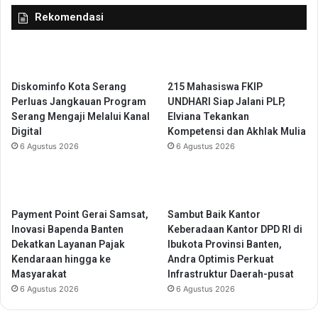
0
Rekomendasi
d
e
n
g
a
Diskominfo Kota Serang
215 Mahasiswa FKIP
n
Perluas Jangkauan Program
UNDHARI Siap Jalani PLP,
P
Serang Mengaji Melalui Kanal
Elviana Tekankan
e
Digital
Kompetensi dan Akhlak Mulia
r
6 Agustus 2026
6 Agustus 2026
t
a
n
d
i
Payment Point Gerai Samsat,
Sambut Baik Kantor
n
Inovasi Bapenda Banten
Keberadaan Kantor DPD RI di
g
Dekatkan Layanan Pajak
Ibukota Provinsi Banten,
a
Kendaraan hingga ke
Andra Optimis Perkuat
n
Masyarakat
Infrastruktur Daerah-pusat
V
6 Agustus 2026
6 Agustus 2026
o