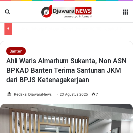
Cari Berita
M
Jasa Raharja Kunjungi RS Colombia Asia BSD Pastikan Korban Kecelakaan Dapat Pelayanan Terbaik
Banten
Ahli Waris Almarhum Sukanta, Non ASN
BPKAD Banten Terima Santunan JKM
dari BPJS Ketenagakerjaan
Redaksi DjawaraNews
20 Agustus 2025
7