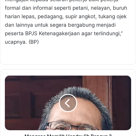
formal dan informal seperti petani, nelayan, buruh
harian lepas, pedagang, supir angkot, tukang ojek
dan lainnya untuk segera bergabung menjadi
peserta BPJS Ketenagakerjaan agar terlindungi,”
ucapnya. (BP)
M
e
n
g
a
p
a
M
e
m