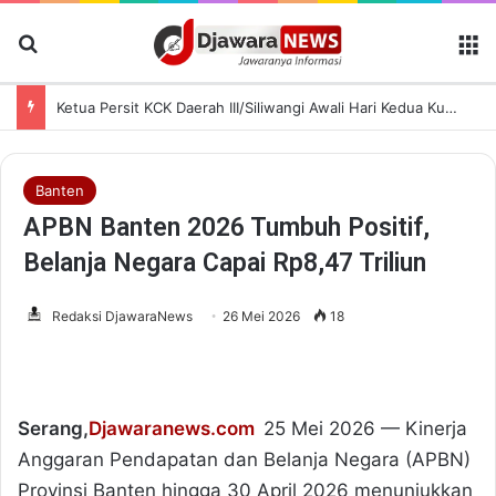
Cari Berita
M
Ketua Persit KCK Daerah III/Siliwangi Awali Hari Kedua Kunjungan Kerja di TK Kartika XIX-39
Banten
APBN Banten 2026 Tumbuh Positif,
Belanja Negara Capai Rp8,47 Triliun
Redaksi DjawaraNews
26 Mei 2026
18
Serang,
Djawaranews.com
25 Mei 2026 — Kinerja
Anggaran Pendapatan dan Belanja Negara (APBN)
Provinsi Banten hingga 30 April 2026 menunjukkan