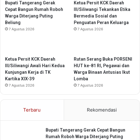
4
Bupati Tangerang Gerak
Ketua Persit KCK Daerah
P
K
Cepat Bangun Rumah Roboh
III/Siliwangi Tekankan Etika
P
M
Warga Diterjang Puting
Bermedia Sosial dan
e
S
Beliung
Penguatan Peran Keluarga
r
u
7 Agustus 2026
7 Agustus 2026
k
n
u
g
a
a
t
i
K
D
Ketua Persit KCK Daerah
Rutan Serang Buka PORSENI
o
i
III/Siliwangi Awali Hari Kedua
HUT ke-81 RI, Pegawai dan
l
n
Kunjungan Kerja di TK
Warga Binaan Antusias Ikut
a
o
Kartika XIX-39
Lomba
b
r
7 Agustus 2026
7 Agustus 2026
o
m
r
a
a
l
Terbaru
Rekomendasi
s
i
i
s
K
a
Bupati Tangerang Gerak Cepat Bangun
e
s
Rumah Roboh Warga Diterjang Puting
s
i