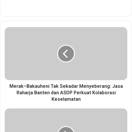
M
e
r
a
k
–
B
a
k
a
Merak–Bakauheni Tak Sekadar Menyeberang: Jasa
u
Raharja Banten dan ASDP Perkuat Kolaborasi
h
Keselamatan
e
n
S
i
a
T
t
a
u