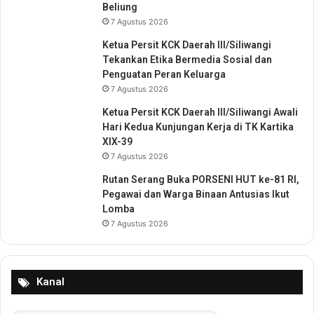
Beliung
e
l
7 Agustus 2026
a
Ketua Persit KCK Daerah III/Siliwangi
m
Tekankan Etika Bermedia Sosial dan
a
Penguatan Peran Keluarga
t
7 Agustus 2026
a
n
Ketua Persit KCK Daerah III/Siliwangi Awali
Hari Kedua Kunjungan Kerja di TK Kartika
XIX-39
7 Agustus 2026
Rutan Serang Buka PORSENI HUT ke-81 RI,
Pegawai dan Warga Binaan Antusias Ikut
Lomba
7 Agustus 2026
Kanal