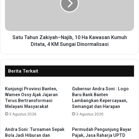
k
T
S
a
e
h
k
u
a
n
d
Z
Satu Tahun Zakiyah–Najib, 10 Ha Kawasan Kumuh
a
a
Ditata, 4 KM Sungai Dinormalisasi
r
k
M
i
e
y
n
a
Berita Terkait
y
h
e
–
b
Kunjungi Provinsi Banten,
Gubernur Andra Soni : Logo
N
e
Wamen Ossy Ajak Jajaran
Baru Bank Banten
a
Terus Bertransformasi
Lambangkan Kepercayaan,
r
j
Melayani Masyarakat
Semangat dan Harapan
a
i
n
3 Agustus 2026
3 Agustus 2026
b
g
,
:
1
Andra Soni: Turnamen Sepak
Permudah Pengunjung Bayar
J
0
Bola Jadi Hiburan dan
Pajak, Jasa Raharja UPTD