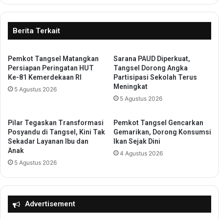
t
a
u
p
a
I
Berita Terkait
n
I
R
I
u
S
Pemkot Tangsel Matangkan
Sarana PAUD Diperkuat,
m
Persiapan Peringatan HUT
Tangsel Dorong Angka
M
Ke-81 Kemerdekaan RI
Partisipasi Sekolah Terus
a
P
Meningkat
h
N
5 Agustus 2026
R
5 Agustus 2026
e
o
g
b
e
Pilar Tegaskan Transformasi
Pemkot Tangsel Gencarkan
o
r
Posyandu di Tangsel, Kini Tak
Gemarikan, Dorong Konsumsi
h
i
Sekadar Layanan Ibu dan
Ikan Sejak Dini
H
Anak
T
4 Agustus 2026
a
a
5 Agustus 2026
r
n
u
g
s
s
T
e
Advertisement
e
l