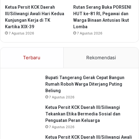
A
K
f
Ketua Persit KCK Daerah
Rutan Serang Buka PORSENI
e
i
III/Siliwangi Awali Hari Kedua
HUT ke-81 RI, Pegawai dan
p
r
Kunjungan Kerja di TK
Warga Binaan Antusias Ikut
e
m
Kartika XIX-39
Lomba
r
a
7 Agustus 2026
7 Agustus 2026
l
s
u
i
a
,
Terbaru
Rekomendasi
n
D
L
i
a
s
Bupati Tangerang Gerak Cepat Bangun
i
a
Rumah Roboh Warga Diterjang Puting
n
b
Beliung
i
7 Agustus 2026
l
i
Ketua Persit KCK Daerah III/Siliwangi
t
Tekankan Etika Bermedia Sosial dan
a
Penguatan Peran Keluarga
s
7 Agustus 2026
h
i
Ketua Persit KCK Daerah III/Siliwangi Awali