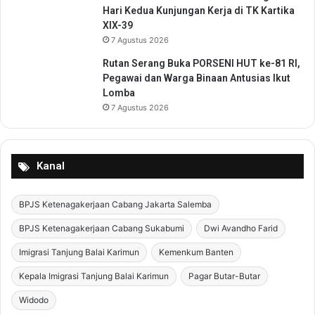
n
Hari Kedua Kunjungan Kerja di TK Kartika
g
XIX-39
g
7 Agustus 2026
a
Rutan Serang Buka PORSENI HUT ke-81 RI,
P
Pegawai dan Warga Binaan Antusias Ikut
e
Lomba
m
7 Agustus 2026
i
l
i
h
Kanal
a
n
S
BPJS Ketenagakerjaan Cabang Jakarta Salemba
w
BPJS Ketenagakerjaan Cabang Sukabumi
Dwi Avandho Farid
a
s
Imigrasi Tanjung Balai Karimun
Kemenkum Banten
t
a
Kepala Imigrasi Tanjung Balai Karimun
Pagar Butar-Butar
P
Widodo
e