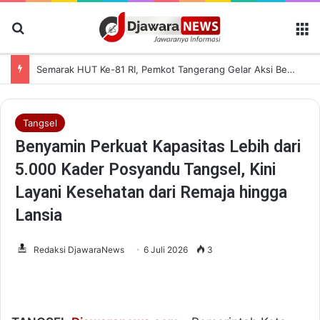
Cari Berita
M
Semarak HUT Ke-81 RI, Pemkot Tangerang Gelar Aksi Bersih Kota dan Bagikan Bendera Merah Putih
Tangsel
Benyamin Perkuat Kapasitas Lebih dari
5.000 Kader Posyandu Tangsel, Kini
Layani Kesehatan dari Remaja hingga
Lansia
Redaksi DjawaraNews
6 Juli 2026
3