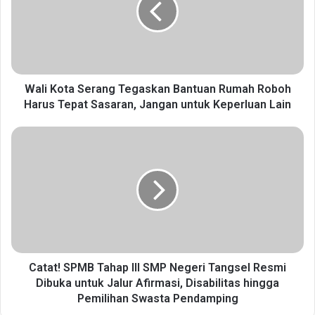
K
o
t
a
S
e
Wali Kota Serang Tegaskan Bantuan Rumah Roboh
r
Harus Tepat Sasaran, Jangan untuk Keperluan Lain
a
n
C
g
a
T
t
e
a
g
t
a
!
s
S
k
P
a
M
n
B
Catat! SPMB Tahap III SMP Negeri Tangsel Resmi
B
T
Dibuka untuk Jalur Afirmasi, Disabilitas hingga
a
a
Pemilihan Swasta Pendamping
n
h