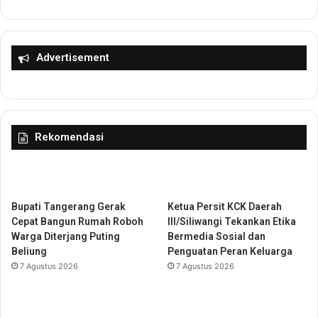
p
R
a
e
t
s
S
m
Advertisement
a
i
s
D
a
i
r
b
a
u
Rekomendasi
n
k
,
a
J
u
a
n
n
t
Bupati Tangerang Gerak
Ketua Persit KCK Daerah
g
u
Cepat Bangun Rumah Roboh
III/Siliwangi Tekankan Etika
a
k
Warga Diterjang Puting
Bermedia Sosial dan
n
J
Beliung
Penguatan Peran Keluarga
u
a
7 Agustus 2026
7 Agustus 2026
n
l
t
u
u
r
k