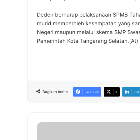
Deden berharap pelaksanaan SPMB Tahap 
murid memperoleh kesempatan yang sam
Negeri maupun melalui skema SMP Swas
Pemerintah Kota Tangerang Selatan.(At)
Bagikan berita
Facebook
X
Link
B
e
n