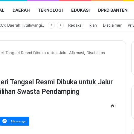
AL
DAERAH
TEKNOLOGI
EDUKASI
DPRD BANTEN
Ketua Persit KCK Daerah III/Siliwangi Awali Hari Kedua Kunjungan Kerja di TK Kartika XIX-39
Redaksi
Iklan
Disclaimer
Pri
i Tangsel Resmi Dibuka untuk Jalur Afirmasi, Disabilitas
ri Tangsel Resmi Dibuka untuk Jalur
milihan Swasta Pendamping
1
Messenger