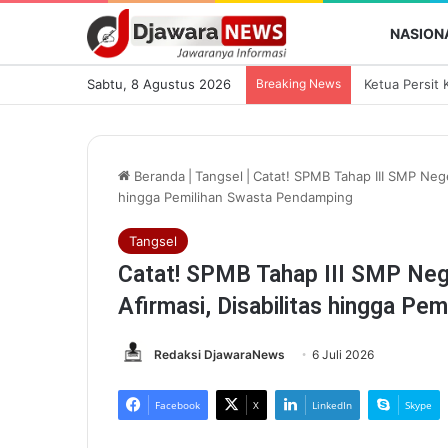
NASION
Sabtu, 8 Agustus 2026
Breaking News
Beranda
|
Tangsel
|
Catat! SPMB Tahap III SMP Neger
hingga Pemilihan Swasta Pendamping
Tangsel
Catat! SPMB Tahap III SMP Nege
Afirmasi, Disabilitas hingga Pe
Redaksi DjawaraNews
6 Juli 2026
Facebook
X
LinkedIn
Skype