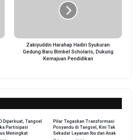
i
y
u
d
d
i
n
Zakiyuddin Harahap Hadiri Syukuran
H
Gedung Baru Bimbel Scholaris, Dukung
a
Kemajuan Pendidikan
r
a
h
a
p
H
a
d
i
 Diperkuat, Tangsel
Pilar Tegaskan Transformasi
r
a Partisipasi
Posyandu di Tangsel, Kini Tak
i
rus Meningkat
Sekadar Layanan Ibu dan Anak
S