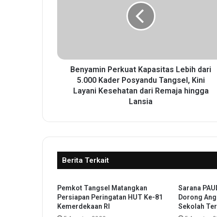
y
a
m
i
n
P
e
Benyamin Perkuat Kapasitas Lebih dari
r
5.000 Kader Posyandu Tangsel, Kini
k
Layani Kesehatan dari Remaja hingga
u
Lansia
a
t
K
a
p
Berita Terkait
a
s
i
Pemkot Tangsel Matangkan
Sarana PAUD
t
Persiapan Peringatan HUT Ke-81
Dorong Angk
a
Kemerdekaan RI
Sekolah Te
s