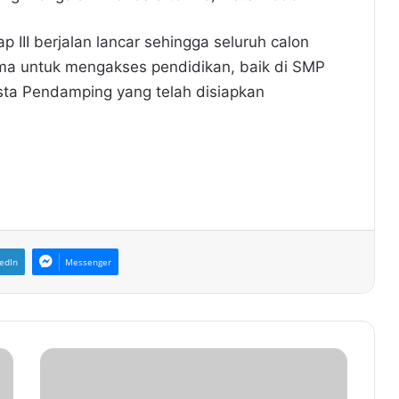
III berjalan lancar sehingga seluruh calon
a untuk mengakses pendidikan, baik di SMP
ta Pendamping yang telah disiapkan
edIn
Messenger
Z
a
k