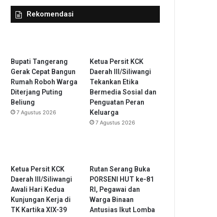
Rekomendasi
Bupati Tangerang
Ketua Persit KCK
Gerak Cepat Bangun
Daerah III/Siliwangi
Rumah Roboh Warga
Tekankan Etika
Diterjang Puting
Bermedia Sosial dan
Beliung
Penguatan Peran
Keluarga
7 Agustus 2026
7 Agustus 2026
Ketua Persit KCK
Rutan Serang Buka
Daerah III/Siliwangi
PORSENI HUT ke-81
Awali Hari Kedua
RI, Pegawai dan
Kunjungan Kerja di
Warga Binaan
TK Kartika XIX-39
Antusias Ikut Lomba