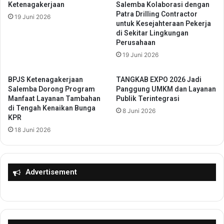
Ketenagakerjaan
Salemba Kolaborasi dengan
u
k
Patra Drilling Contractor
a
19 Juni 2026
a
untuk Kesejahteraan Pekerja
n
b
di Sekitar Lingkungan
,
u
Perusahaan
R
m
19 Juni 2026
u
i
t
S
BPJS Ketenagakerjaan
TANGKAB EXPO 2026 Jadi
a
e
Salemba Dorong Program
Panggung UMKM dan Layanan
n
r
Manfaat Layanan Tambahan
Publik Terintegrasi
K
a
di Tengah Kenaikan Bunga
8 Juni 2026
a
h
KPR
b
k
18 Juni 2026
a
a
n
n
j
S
a
a
Advertisement
h
n
e
t
G
u
e
n
l
a