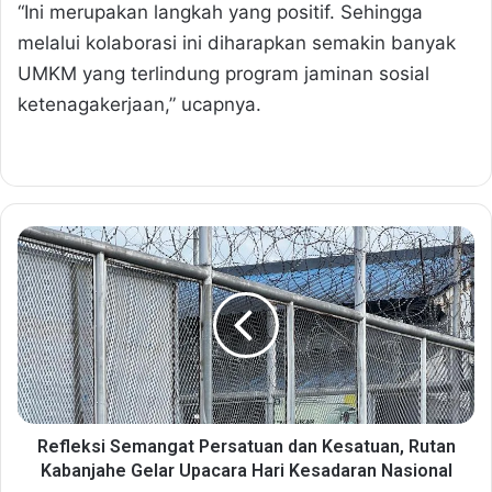
“Ini merupakan langkah yang positif. Sehingga
melalui kolaborasi ini diharapkan semakin banyak
UMKM yang terlindung program jaminan sosial
ketenagakerjaan,” ucapnya.
R
e
f
l
e
k
s
i
S
e
Refleksi Semangat Persatuan dan Kesatuan, Rutan
m
Kabanjahe Gelar Upacara Hari Kesadaran Nasional
a