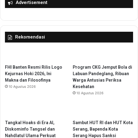
a
Advertisement
n
r
S
U
e
p
b
a
e
c
s
Rekomendasi
a
a
r
r
a
R
H
p
a
.
FHI Banten Resmi Rilis Logo
Program CKG Jemput Bola di
r
2
Kejurnas Hoki 2026, Ini
Labuan Pandeglang, Ribuan
i
2
Makna dan Filosofinya
Warga Antusias Periksa
K
9
Kesehatan
10 Agustus 2026
e
J
10 Agustus 2026
s
u
a
t
d
a
a
A
Tangkal Hoaks di Era AI,
Sambut HUT RI dan HUT Kota
r
l
Diskominfo Tangsel dan
Serang, Bapenda Kota
a
m
Nahdlatul Ulama Perkuat
Serang Hapus Sanksi
n