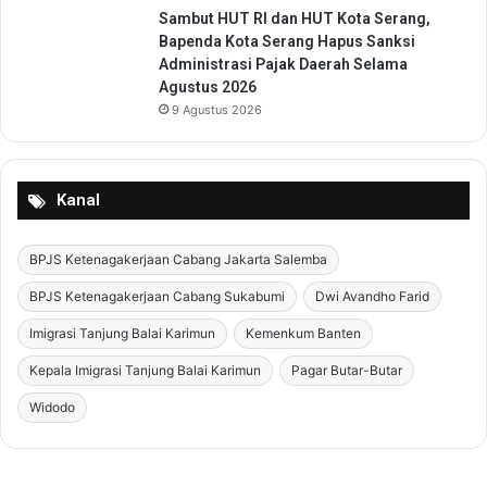
u
Sambut HUT RI dan HUT Kota Serang,
g
Bapenda Kota Serang Hapus Sanksi
a
Administrasi Pajak Daerah Selama
s
Agustus 2026
T
9 Agustus 2026
a
m
a
n
Kanal
BPJS Ketenagakerjaan Cabang Jakarta Salemba
BPJS Ketenagakerjaan Cabang Sukabumi
Dwi Avandho Farid
Imigrasi Tanjung Balai Karimun
Kemenkum Banten
Kepala Imigrasi Tanjung Balai Karimun
Pagar Butar-Butar
Widodo