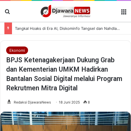
Cari Berita
M
Sambut HUT RI dan HUT Kota Serang, Bapenda Kota Serang Hapus Sanksi Administrasi Pajak Daerah Selama Agustus 2026
Ekonomi
BPJS Ketenagakerjaan Dukung Grab
dan Kementerian UMKM Hadirkan
Bantalan Sosial Digital melalui Program
Rekrutmen Mitra Digital
Redaksi DjawaraNews
18 Juni 2025
8