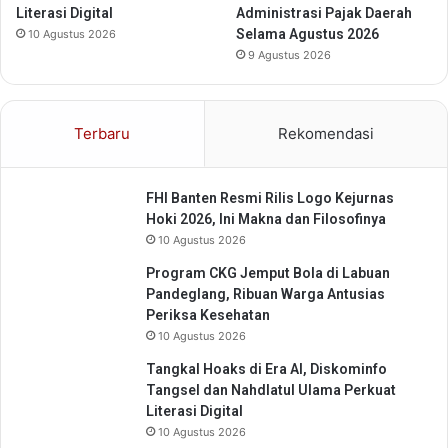
S
Literasi Digital
Administrasi Pajak Daerah
N
u
Selama Agustus 2026
10 Agustus 2026
a
h
9 Agustus 2026
s
e
i
r
o
m
n
a
Terbaru
Rekomendasi
a
n
l
A
l
FHI Banten Resmi Rilis Logo Kejurnas
d
Hoki 2026, Ini Makna dan Filosofinya
o
10 Agustus 2026
S
Program CKG Jemput Bola di Labuan
e
Pandeglang, Ribuan Warga Antusias
o
Periksa Kesehatan
r
a
10 Agustus 2026
n
Tangkal Hoaks di Era AI, Diskominfo
g
Tangsel dan Nahdlatul Ulama Perkuat
P
Literasi Digital
e
10 Agustus 2026
t