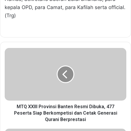
kepala OPD, para Camat, para Kafilah serta official.
(Trg)
M
T
Q
X
X
I
I
I
P
r
MTQ XXIII Provinsi Banten Resmi Dibuka, 477
o
Peserta Siap Berkompetisi dan Cetak Generasi
v
Qurani Berprestasi
i
n