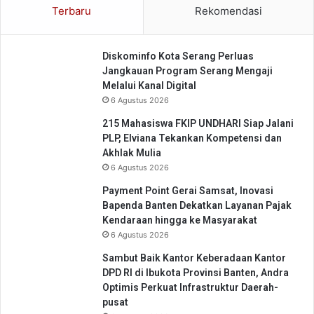
r
Terbaru
Rekomendasi
r
a
a
n
n
g
Diskominfo Kota Serang Perluas
i
a
Jangkauan Program Serang Mengaji
B
n
Melalui Kanal Digital
e
6 Agustus 2026
r
p
215 Mahasiswa FKIP UNDHARI Siap Jalani
r
PLP, Elviana Tekankan Kompetensi dan
e
Akhlak Mulia
s
6 Agustus 2026
t
a
Payment Point Gerai Samsat, Inovasi
s
Bapenda Banten Dekatkan Layanan Pajak
i
Kendaraan hingga ke Masyarakat
6 Agustus 2026
Sambut Baik Kantor Keberadaan Kantor
DPD RI di Ibukota Provinsi Banten, Andra
Optimis Perkuat Infrastruktur Daerah-
pusat