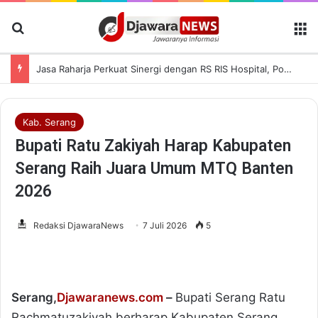
Cari Berita
M
Jasa Raharja Perkuat Sinergi dengan RS RIS Hospital, Polres Tangerang Selatan, dan BPJS Ketenagakerjaan dalam Sosialisasi Keterjaminan Korban Kecelakaan Lalu Lintas
Kab. Serang
Bupati Ratu Zakiyah Harap Kabupaten
Serang Raih Juara Umum MTQ Banten
2026
Redaksi DjawaraNews
7 Juli 2026
5
Serang,
Djawaranews.com
–
Bupati Serang Ratu
Rachmatuzakiyah berharap Kabupaten Serang