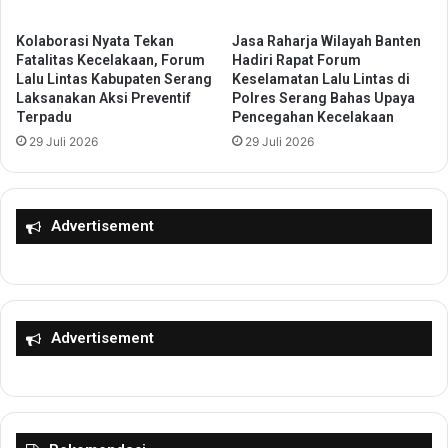
7
m
7
k
Kolaborasi Nyata Tekan
Jasa Raharja Wilayah Banten
P
o
Fatalitas Kecelakaan, Forum
Hadiri Rapat Forum
e
t
Lalu Lintas Kabupaten Serang
Keselamatan Lalu Lintas di
s
Laksanakan Aksi Preventif
Polres Serang Bahas Upaya
T
Terpadu
Pencegahan Kecelakaan
e
a
r
n
29 Juli 2026
29 Juli 2026
t
g
a
e
S
r
i
Advertisement
a
a
n
p
g
B
K
e
e
r
b
Advertisement
k
u
o
t
m
P
p
e
e
r