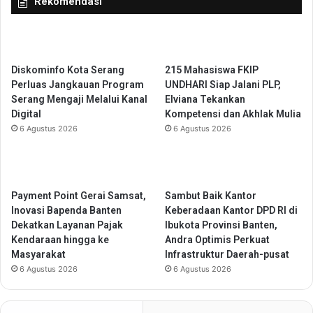
Rekomendasi
t
b
i
a
s
i
i
k
d
a
Diskominfo Kota Serang
215 Mahasiswa FKIP
a
n
Perluas Jangkauan Program
UNDHARI Siap Jalani PLP,
n
J
Serang Mengaji Melalui Kanal
Elviana Tekankan
C
a
Digital
Kompetensi dan Akhlak Mulia
e
l
6 Agustus 2026
6 Agustus 2026
t
a
a
n
k
P
G
u
e
Payment Point Gerai Samsat,
Sambut Baik Kantor
r
n
Inovasi Bapenda Banten
Keberadaan Kantor DPD RI di
i
e
Dekatkan Layanan Pajak
Ibukota Provinsi Banten,
B
r
Kendaraan hingga ke
Andra Optimis Perkuat
e
a
Masyarakat
Infrastruktur Daerah-pusat
t
s
6 Agustus 2026
6 Agustus 2026
a
i
L
Q
a
u