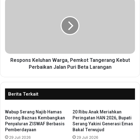
R
s
e
i
s
B
p
a
o
n
n
t
s
e
K
n
e
R
l
Respons Keluhan Warga, Pemkot Tangerang Kebut
e
u
Perbaikan Jalan Puri Beta Larangan
s
h
m
a
i
n
D
W
Berita Terkait
i
a
b
r
u
Wabup Serang Najib Hamas
20 Ribu Anak Meriahkan
g
k
Dorong Baznas Kembangkan
Peringatan HAN 2026, Bupati
a
Penyaluran ZISWAF Berbasis
Serang Yakini Generasi Emas
a
,
Pemberdayaan
Bakal Terwujud
,
P
4
29 Juli 2026
29 Juli 2026
e