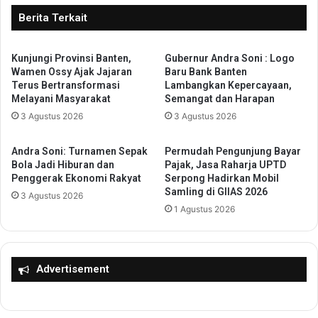
a
y
Berita Terkait
n
a
g
h
s
Kunjungi Provinsi Banten,
Gubernur Andra Soni : Logo
H
Wamen Ossy Ajak Jajaran
Baru Bank Banten
u
a
Terus Bertransformasi
Lambangkan Kepercayaan,
n
r
Melayani Masyarakat
Semangat dan Harapan
g
a
3 Agustus 2026
3 Agustus 2026
P
p
e
K
n
a
Andra Soni: Turnamen Sepak
Permudah Pengunjung Bayar
a
b
Bola Jadi Hiburan dan
Pajak, Jasa Raharja UPTD
n
u
Penggerak Ekonomi Rakyat
Serpong Hadirkan Mobil
g
Samling di GIIAS 2026
p
3 Agustus 2026
a
a
1 Agustus 2026
n
t
a
e
n
n
B
S
Advertisement
e
e
n
r
c
a