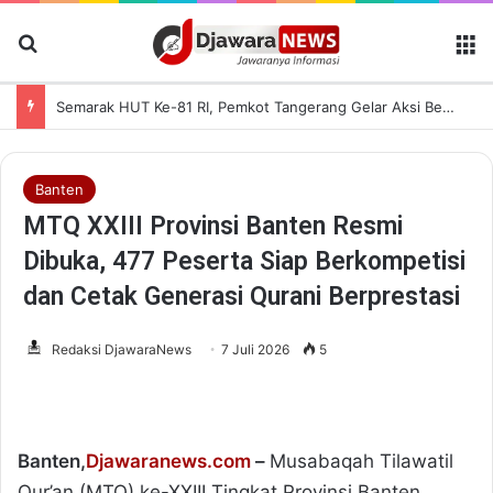
Cari Berita
M
Semarak HUT Ke-81 RI, Pemkot Tangerang Gelar Aksi Bersih Kota dan Bagikan Bendera Merah Putih
Banten
MTQ XXIII Provinsi Banten Resmi
Dibuka, 477 Peserta Siap Berkompetisi
dan Cetak Generasi Qurani Berprestasi
Redaksi DjawaraNews
7 Juli 2026
5
Banten,
Djawaranews.com
–
Musabaqah Tilawatil
Qur’an (MTQ) ke-XXIII Tingkat Provinsi Banten