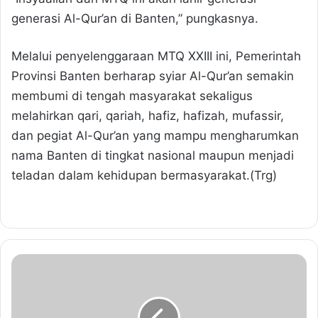
generasi Al-Qur’an di Banten,” pungkasnya.
Melalui penyelenggaraan MTQ XXIII ini, Pemerintah
Provinsi Banten berharap syiar Al-Qur’an semakin
membumi di tengah masyarakat sekaligus
melahirkan qari, qariah, hafiz, hafizah, mufassir,
dan pegiat Al-Qur’an yang mampu mengharumkan
nama Banten di tingkat nasional maupun menjadi
teladan dalam kehidupan bermasyarakat.(Trg)
B
u
p
a