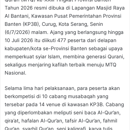
Tahun 2026 resmi dibuka di Lapangan Masjid Raya
Al Bantani, Kawasan Pusat Pemerintahan Provinsi
Banten (KP3B), Curug, Kota Serang, Senin
(6/7/2026) malam. Ajang yang berlangsung hingga
10 Juli 2026 itu diikuti 477 peserta dari delapan
kabupaten/kota se-Provinsi Banten sebagai upaya
memperkuat syiar Islam, membina generasi Qurani,
sekaligus menjaring kafilah terbaik menuju MTQ
Nasional.
Selama lima hari pelaksanaan, para peserta akan
berkompetisi di 10 cabang musabaqah yang
tersebar pada 14 venue di kawasan KP3B. Cabang
yang diperlombakan meliputi seni baca Al-Qur’an,
qira’at, hafalan Al-Qur’an, tafsir Al-Qur’an, fahmil
Qur’an, syarhil Qur’an, seni kaligrafi, karya tulis