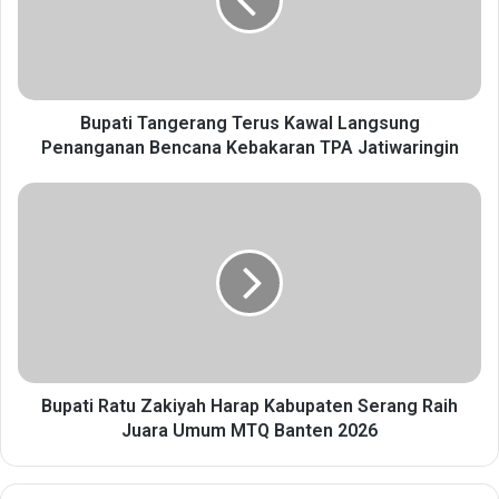
t
i
T
a
n
g
Bupati Tangerang Terus Kawal Langsung
e
Penanganan Bencana Kebakaran TPA Jatiwaringin
r
a
B
n
u
g
p
T
a
e
t
r
i
u
R
s
a
K
t
a
u
Bupati Ratu Zakiyah Harap Kabupaten Serang Raih
w
Z
Juara Umum MTQ Banten 2026
a
a
l
k
L
i