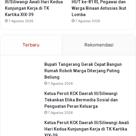
r
t
III/Siliwangi Awali Hari Kedua
HUT ke-81 RI, Pegawai dan
i
e
Kunjungan Kerja di TK
Warga Binaan Antusias Ikut
n
n
Kartika XIX-39
Lomba
g
2
7 Agustus 2026
7 Agustus 2026
i
0
n
2
6
Terbaru
Rekomendasi
Bupati Tangerang Gerak Cepat Bangun
Rumah Roboh Warga Diterjang Puting
Beliung
7 Agustus 2026
Ketua Persit KCK Daerah III/Siliwangi
Tekankan Etika Bermedia Sosial dan
Penguatan Peran Keluarga
7 Agustus 2026
Ketua Persit KCK Daerah III/Siliwangi Awali
Hari Kedua Kunjungan Kerja di TK Kartika
XIX-39