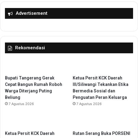
a
n
n
g
Advertisement
a
R
K
a
e
i
b
h
a
J
Rekomendasi
k
u
a
a
r
r
a
a
n
U
Bupati Tangerang Gerak
Ketua Persit KCK Daerah
T
m
Cepat Bangun Rumah Roboh
III/Siliwangi Tekankan Etika
P
u
Warga Diterjang Puting
Bermedia Sosial dan
A
m
Beliung
Penguatan Peran Keluarga
J
M
7 Agustus 2026
7 Agustus 2026
a
T
t
Q
i
B
w
a
a
n
Ketua Persit KCK Daerah
Rutan Serang Buka PORSENI