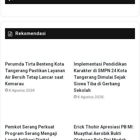
s
n
u
d
s
a
D
r
e
U
Rekomendasi
n
s
g
a
u
h
e
a
K
Perumda Tirta Benteng Kota
Implementasi Pendidikan
a
Tangerang Pastikan Layanan
Karakter di SMPN 24 Kota
f
Air Bersih Tetap Lancar saat
Tangerang Dimulai Sejak
e
Kemarau
Siswa Tiba di Gerbang
,
Sekolah
6 Agustus 2026
R
6 Agustus 2026
e
s
t
o
Pemkot Serang Perkuat
Erick Thohir Apresiasi PB MI:
r
Program Serang Mengaji
Muaythai Aerobik Bukti
a