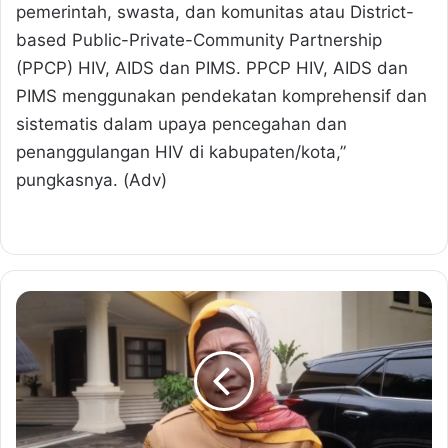
pemerintah, swasta, dan komunitas atau District-
based Public-Private-Community Partnership
(PPCP) HIV, AIDS dan PIMS. PPCP HIV, AIDS dan
PIMS menggunakan pendekatan komprehensif dan
sistematis dalam upaya pencegahan dan
penanggulangan HIV di kabupaten/kota,”
pungkasnya. (Adv)
K
e
p
a
l
a
D