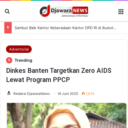
Cari Berita
M
Sambut Baik Kantor Keberadaan Kantor DPD RI di Ibukota Provinsi Banten, Andra Optimis Perkuat Infrastruktur Daerah-pusat
Advertorial
Trending
Dinkes Banten Targetkan Zero AIDS
Lewat Program PPCP
Redaksi DjawaraNews
16 Juni 2025
1,014