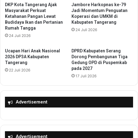
a
DKP Kota Tangerang Ajak
Jambore Harkopnas ke-79
e
Masyarakat Perkuat
Jadi Momentum Penguatan
s
r
Ketahanan Pangan Lewat
Koperasi dan UMKM di
y
a
Budidaya Ikan dan Pertanian
Kabupaten Tangerang
a
n
Rumah Tangga
24 Juli 2026
r
g
24 Juli 2026
a
B
k
u
a
k
Ucapan Hari Anak Nasional
DPRD Kabupaten Serang
t
a
2026 DP3A Kabupaten
Dorong Pembangunan Tiga
K
Tangerang
Gedung OPD di Puspemkab
P
pada 2027
u
e
22 Juli 2026
n
l
17 Juli 2026
c
a
i
t
T
i
e
Advertisement
h
k
a
a
n
n
S
K
t
a
a
Advertisement