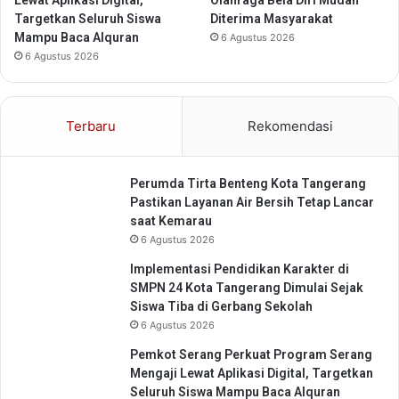
Lewat Aplikasi Digital,
Olahraga Bela Diri Mudah
n
Targetkan Seluruh Siswa
Diterima Masyarakat
d
Mampu Baca Alquran
6 Agustus 2026
a
6 Agustus 2026
n
R
u
m
Terbaru
Rekomendasi
a
h
M
Perumda Tirta Benteng Kota Tangerang
a
Pastikan Layanan Air Bersih Tetap Lancar
k
saat Kemarau
a
6 Agustus 2026
n
Implementasi Pendidikan Karakter di
SMPN 24 Kota Tangerang Dimulai Sejak
Siswa Tiba di Gerbang Sekolah
6 Agustus 2026
Pemkot Serang Perkuat Program Serang
Mengaji Lewat Aplikasi Digital, Targetkan
Seluruh Siswa Mampu Baca Alquran