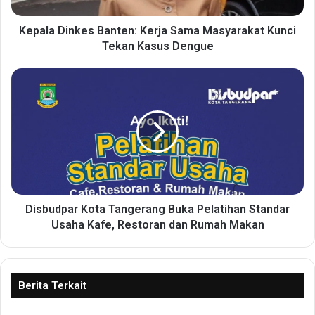
i
n
k
Kepala Dinkes Banten: Kerja Sama Masyarakat Kunci
e
Tekan Kasus Dengue
s
B
D
a
i
n
s
t
b
e
u
n
d
:
p
K
a
e
r
r
K
Disbudpar Kota Tangerang Buka Pelatihan Standar
j
o
Usaha Kafe, Restoran dan Rumah Makan
a
t
S
a
a
T
m
a
Berita Terkait
a
n
M
g