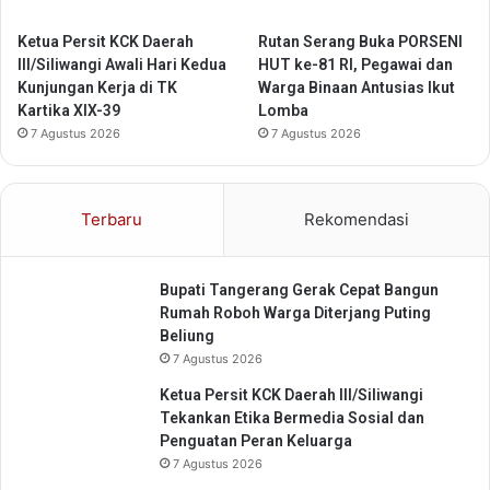
a
Ketua Persit KCK Daerah
Rutan Serang Buka PORSENI
s
III/Siliwangi Awali Hari Kedua
HUT ke-81 RI, Pegawai dan
a
Kunjungan Kerja di TK
Warga Binaan Antusias Ikut
R
Kartika XIX-39
Lomba
a
h
7 Agustus 2026
7 Agustus 2026
a
r
j
Terbaru
Rekomendasi
a
C
i
Bupati Tangerang Gerak Cepat Bangun
l
Rumah Roboh Warga Diterjang Puting
e
Beliung
d
7 Agustus 2026
u
g
Ketua Persit KCK Daerah III/Siliwangi
G
Tekankan Etika Bermedia Sosial dan
e
Penguatan Peran Keluarga
n
7 Agustus 2026
c