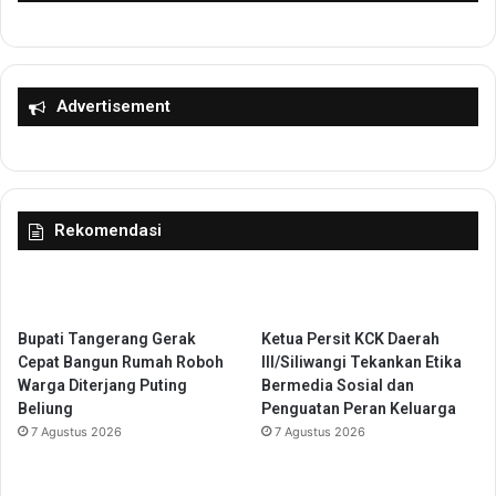
n
A
R
p
o
l
x
i
y
k
Advertisement
C
a
i
s
p
i
u
J
t
R
Rekomendasi
a
S
t
a
f
e
t
Bupati Tangerang Gerak
Ketua Persit KCK Daerah
y
Cepat Bangun Rumah Roboh
III/Siliwangi Tekankan Etika
R
Warga Diterjang Puting
Bermedia Sosial dan
o
Beliung
Penguatan Peran Keluarga
a
7 Agustus 2026
7 Agustus 2026
d
,
J