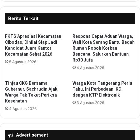
l
a
a
m
h
a
Berita Terkait
g
t
u
a
n
n
FKTS Apresiasi Kecamatan
Respons Cepat Aduan Warga,
a
Cibodas, Dinilai Siap Jadi
Wali Kota Serang Bantu Bedah
B
Kandidat Juara Kantor
Rumah Roboh Korban
a
e
Kecamatan Sehat 2026
Bencana, Salurkan Bantuan
n
r
Rp30 Juta
F
5 Agustus 2026
k
4 Agustus 2026
u
e
n
n
g
d
Tinjau CKG Bersama
Warga Kota Tangerang Perlu
s
a
Gubernur, Sachrudin Ajak
Tahu, Ini Perbedaan IKD
i
Warga Tak Takut Periksa
dengan KTP Elektronik
r
Kesehatan
K
a
3 Agustus 2026
a
L
4 Agustus 2026
w
e
a
w
s
a
a
t
Advertisement