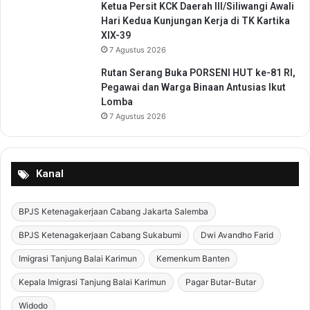
Ketua Persit KCK Daerah III/Siliwangi Awali
a
Hari Kedua Kunjungan Kerja di TK Kartika
r
XIX-39
L
7 Agustus 2026
a
k
Rutan Serang Buka PORSENI HUT ke-81 RI,
u
Pegawai dan Warga Binaan Antusias Ikut
k
Lomba
a
7 Agustus 2026
n
S
o
s
Kanal
i
a
l
BPJS Ketenagakerjaan Cabang Jakarta Salemba
i
BPJS Ketenagakerjaan Cabang Sukabumi
Dwi Avandho Farid
s
a
Imigrasi Tanjung Balai Karimun
Kemenkum Banten
s
Kepala Imigrasi Tanjung Balai Karimun
Pagar Butar-Butar
i
Widodo