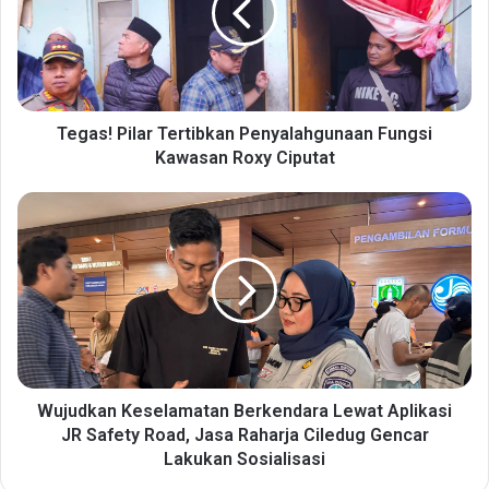
s
!
P
i
l
a
Tegas! Pilar Tertibkan Penyalahgunaan Fungsi
r
Kawasan Roxy Ciputat
T
e
W
r
u
t
j
i
u
b
d
k
k
a
a
n
n
P
K
e
e
Wujudkan Keselamatan Berkendara Lewat Aplikasi
n
s
JR Safety Road, Jasa Raharja Ciledug Gencar
y
e
Lakukan Sosialisasi
a
l