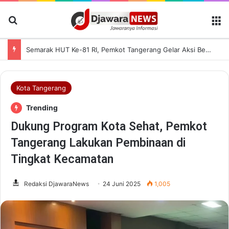
Cari Berita
M
Semarak HUT Ke-81 RI, Pemkot Tangerang Gelar Aksi Bersih Kota dan Bagikan Bendera Merah Putih
Kota Tangerang
Trending
Dukung Program Kota Sehat, Pemkot
Tangerang Lakukan Pembinaan di
Tingkat Kecamatan
Redaksi DjawaraNews
24 Juni 2025
1,005