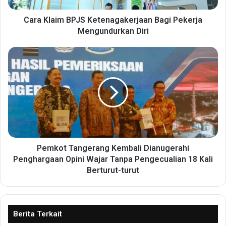
m
B
Cara Klaim BPJS Ketenagakerjaan Bagi Pekerja
P
Mengundurkan Diri
J
S
P
K
e
e
m
t
k
e
o
n
t
a
T
g
a
a
n
k
g
Pemkot Tangerang Kembali Dianugerahi
e
e
Penghargaan Opini Wajar Tanpa Pengecualian 18 Kali
r
r
Berturut-turut
j
a
a
n
a
g
n
K
Berita Terkait
B
e