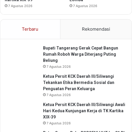
e
7 Agustus 2026
7 Agustus 2026
n
g
e
Terbaru
Rekomendasi
c
u
a
Bupati Tangerang Gerak Cepat Bangun
l
Rumah Roboh Warga Diterjang Puting
i
Beliung
a
7 Agustus 2026
n
1
Ketua Persit KCK Daerah III/Siliwangi
8
Tekankan Etika Bermedia Sosial dan
K
Penguatan Peran Keluarga
a
7 Agustus 2026
l
i
Ketua Persit KCK Daerah III/Siliwangi Awali
B
Hari Kedua Kunjungan Kerja di TK Kartika
e
XIX-39
r
7 Agustus 2026
t