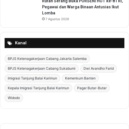
Rutan Serang Buka PORSENI HUT ke-81 RI,
u
Pegawai dan Warga Binaan Antusias Ikut
r
Lomba
u
7 Agustus 2026
t
-
t
u
Kanal
r
u
t
BPJS Ketenagakerjaan Cabang Jakarta Salemba
BPJS Ketenagakerjaan Cabang Sukabumi
Dwi Avandho Farid
Imigrasi Tanjung Balai Karimun
Kemenkum Banten
Kepala Imigrasi Tanjung Balai Karimun
Pagar Butar-Butar
Widodo