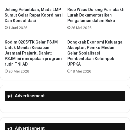
a
m
g
b
Jelang Pelantikan, Mada LMP
Rico Waas Dorong Purnabakti
i
Sumut Gelar Rapat Koordinasi
Lurah Dokumentasikan
a
Dan Konsolidasi
Pengalaman dalam Buku
P
l
e
i
1 Juni 2026
26 Mei 2026
k
D
e
i
Kodim 0205/TK Gelar PSJM
Dongkrak Ekonomi Keluarga
r
a
Untuk Menilai Kesiapan
Akseptor, Pemko Medan
j
n
Jasmani Prajurit, Danlat:
Gelar Sosialisasi
a
u
PSJM ini merupakan program
Pembentukan Kelompok
M
rutin TNI AD
UPPKA
g
e
e
20 Mei 2026
18 Mei 2026
n
r
g
a
u
h
n
i
Advertisement
d
P
u
e
r
n
k
g
a
h
Advertisement