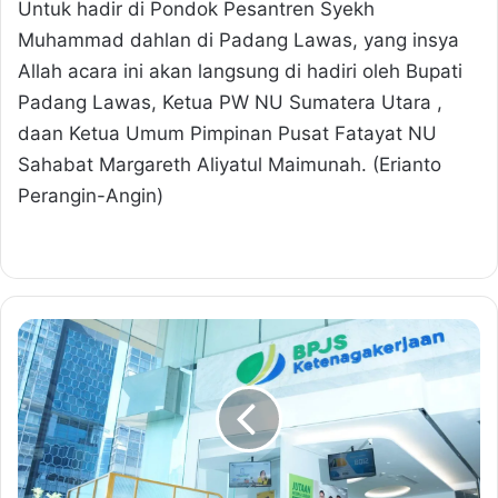
Untuk hadir di Pondok Pesantren Syekh
Muhammad dahlan di Padang Lawas, yang insya
Allah acara ini akan langsung di hadiri oleh Bupati
Padang Lawas, Ketua PW NU Sumatera Utara ,
daan Ketua Umum Pimpinan Pusat Fatayat NU
Sahabat Margareth Aliyatul Maimunah. (Erianto
Perangin-Angin)
C
a
r
a
K
l
a
i