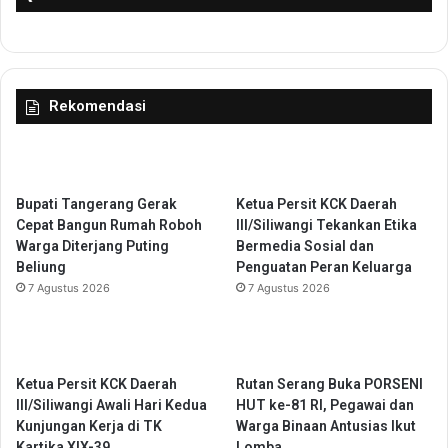
n
a
D
r
i
g
r
a
i
a
Rekomendasi
n
O
p
i
n
Bupati Tangerang Gerak
Ketua Persit KCK Daerah
i
Cepat Bangun Rumah Roboh
III/Siliwangi Tekankan Etika
W
Warga Diterjang Puting
Bermedia Sosial dan
a
Beliung
Penguatan Peran Keluarga
j
7 Agustus 2026
7 Agustus 2026
a
r
T
a
n
Ketua Persit KCK Daerah
Rutan Serang Buka PORSENI
p
III/Siliwangi Awali Hari Kedua
HUT ke-81 RI, Pegawai dan
a
Kunjungan Kerja di TK
Warga Binaan Antusias Ikut
P
Kartika XIX-39
Lomba