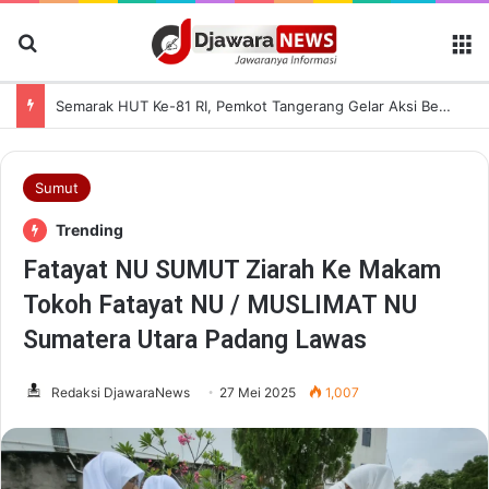
Cari Berita
M
Semarak HUT Ke-81 RI, Pemkot Tangerang Gelar Aksi Bersih Kota dan Bagikan Bendera Merah Putih
Sumut
Trending
Fatayat NU SUMUT Ziarah Ke Makam
Tokoh Fatayat NU / MUSLIMAT NU
Sumatera Utara Padang Lawas
Redaksi DjawaraNews
27 Mei 2025
1,007