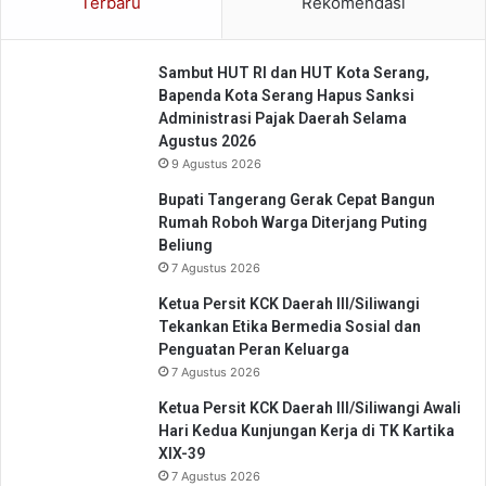
Terbaru
Rekomendasi
r
n
2
M
0
i
2
Sambut HUT RI dan HUT Kota Serang,
n
5
Bapenda Kota Serang Hapus Sanksi
t
Administrasi Pajak Daerah Selama
a
Agustus 2026
D
9 Agustus 2026
u
k
Bupati Tangerang Gerak Cepat Bangun
u
Rumah Roboh Warga Diterjang Puting
n
Beliung
g
7 Agustus 2026
a
n
Ketua Persit KCK Daerah III/Siliwangi
P
Tekankan Etika Bermedia Sosial dan
e
Penguatan Peran Keluarga
n
7 Agustus 2026
g
Ketua Persit KCK Daerah III/Siliwangi Awali
u
Hari Kedua Kunjungan Kerja di TK Kartika
s
XIX-39
a
7 Agustus 2026
h