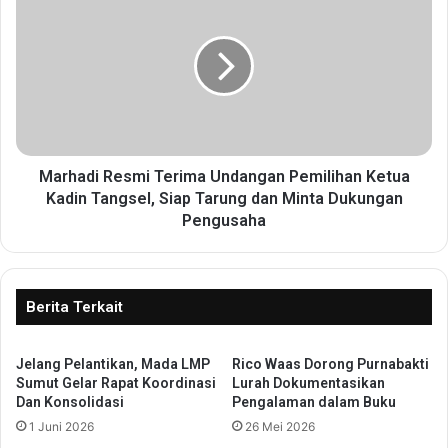
t
a
e
r
n
h
M
a
e
d
n
i
i
R
n
e
g
s
Marhadi Resmi Terima Undangan Pemilihan Ketua
k
m
Kadin Tangsel, Siap Tarung dan Minta Dukungan
a
i
Pengusaha
t
T
,
e
R
r
e
i
Berita Terkait
a
m
l
a
i
U
Jelang Pelantikan, Mada LMP
Rico Waas Dorong Purnabakti
s
Sumut Gelar Rapat Koordinasi
Lurah Dokumentasikan
n
Dan Konsolidasi
Pengalaman dalam Buku
a
d
s
a
1 Juni 2026
26 Mei 2026
i
n