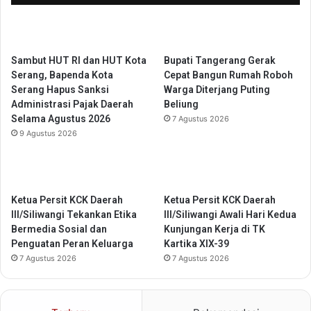
e
n
g
T
a
a
r
n
Sambut HUT RI dan HUT Kota
Bupati Tangerang Gerak
a
g
Serang, Bapenda Kota
Cepat Bangun Rumah Roboh
M
s
Serang Hapus Sanksi
Warga Diterjang Puting
e
e
Administrasi Pajak Daerah
Beliung
n
l
Selama Agustus 2026
7 Agustus 2026
g
,
9 Agustus 2026
u
S
a
i
t
a
p
p
e
T
Ketua Persit KCK Daerah
Ketua Persit KCK Daerah
r
a
III/Siliwangi Tekankan Etika
III/Siliwangi Awali Hari Kedua
O
r
Bermedia Sosial dan
Kunjungan Kerja di TK
k
u
Penguatan Peran Keluarga
Kartika XIX-39
t
n
7 Agustus 2026
7 Agustus 2026
o
g
b
d
e
a