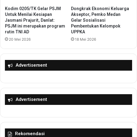
P
g
Kodim 0205/TK Gelar PSJM
Dongkrak Ekonomi Keluarga
e
a
Untuk Menilai Kesiapan
Akseptor, Pemko Medan
n
n
Jasmani Prajurit, Danlat:
Gelar Sosialisasi
d
P
PSJM ini merupakan program
Pembentukan Kelompok
a
rutin TNI AD
UPPKA
e
p
m
20 Mei 2026
18 Mei 2026
a
i
t
l
a
i
n
h
Advertisement
d
a
a
n
n
K
B
e
e
t
Advertisement
l
u
a
a
n
K
j
a
a
d
Rekomendasi
N
i