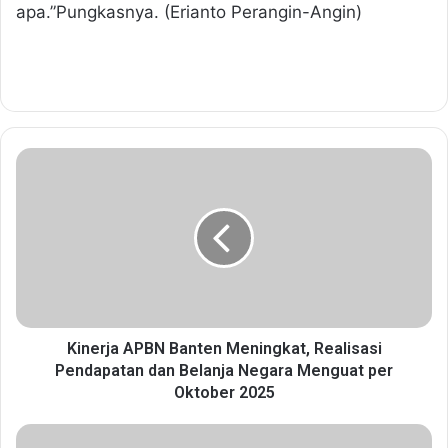
apa.”Pungkasnya. (Erianto Perangin-Angin)
K
i
n
e
r
j
a
A
P
B
Kinerja APBN Banten Meningkat, Realisasi
N
Pendapatan dan Belanja Negara Menguat per
B
Oktober 2025
a
n
M