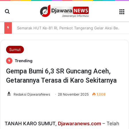
Cari Berita
M
Semarak HUT Ke-81 RI, Pemkot Tangerang Gelar Aksi Bersih Kota dan Bagikan Bendera Merah Putih
Sumut
Trending
Gempa Bumi 6,3 SR Guncang Aceh,
Getarannya Terasa di Karo Sekitarnya
Redaksi DjawaraNews
28 November 2025
1,008
TANAH KARO SUMUT,
Djawaranews.com
– Telah