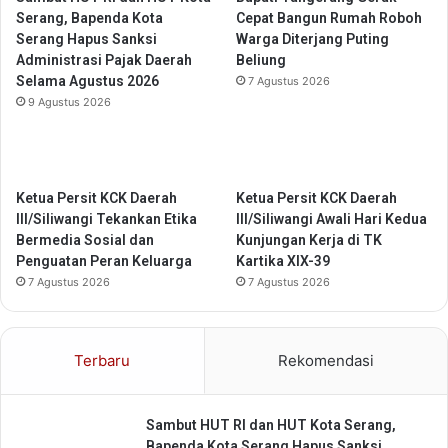
S
n
Serang, Bapenda Kota
Cepat Bangun Rumah Roboh
e
S
Serang Hapus Sanksi
Warga Diterjang Puting
k
D
Administrasi Pajak Daerah
Beliung
t
M
Selama Agustus 2026
7 Agustus 2026
o
9 Agustus 2026
r
P
e
l
a
Ketua Persit KCK Daerah
Ketua Persit KCK Daerah
b
III/Siliwangi Tekankan Etika
III/Siliwangi Awali Hari Kedua
u
Bermedia Sosial dan
Kunjungan Kerja di TK
h
Penguatan Peran Keluarga
Kartika XIX-39
a
7 Agustus 2026
7 Agustus 2026
n
Terbaru
Rekomendasi
Sambut HUT RI dan HUT Kota Serang,
Bapenda Kota Serang Hapus Sanksi