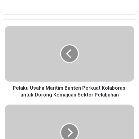
P
e
l
a
k
u
U
s
a
h
Pelaku Usaha Maritim Banten Perkuat Kolaborasi
a
untuk Dorong Kemajuan Sektor Pelabuhan
M
a
R
r
S
i
U
t
D
i
B