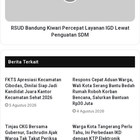
m
a
B
n
a
d
n
u
t
n
RSUD Bandung Kiwari Percepat Layanan IGD Lewat
e
g
Penguatan SDM
n
K
P
i
e
w
r
a
Berita Terkait
k
r
u
i
a
FKTS Apresiasi Kecamatan
Respons Cepat Aduan Warga,
P
Cibodas, Dinilai Siap Jadi
Wali Kota Serang Bantu Bedah
t
e
Kandidat Juara Kantor
Rumah Roboh Korban
K
r
Kecamatan Sehat 2026
Bencana, Salurkan Bantuan
o
c
Rp30 Juta
5 Agustus 2026
l
e
4 Agustus 2026
a
p
b
a
o
t
Tinjau CKG Bersama
Warga Kota Tangerang Perlu
r
L
Gubernur, Sachrudin Ajak
Tahu, Ini Perbedaan IKD
a
Warga Tak Takut Periksa
dengan KTP Elektronik
a