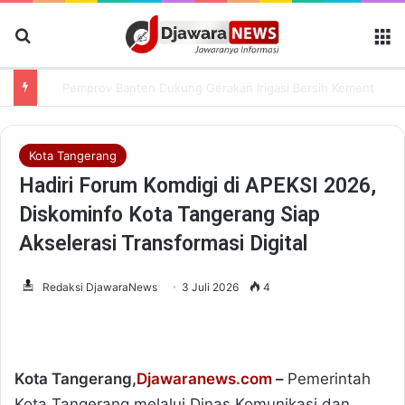
Cari Berita
M
Semarak HUT Ke-81 RI, Pemkot Tangerang Gelar Aksi Bersih Kota dan Bagikan Bendera Merah Putih
Kota Tangerang
Hadiri Forum Komdigi di APEKSI 2026,
Diskominfo Kota Tangerang Siap
Akselerasi Transformasi Digital
Redaksi DjawaraNews
3 Juli 2026
4
Kota Tangerang,
Djawaranews.com
–
Pemerintah
Kota Tangerang melalui Dinas Komunikasi dan