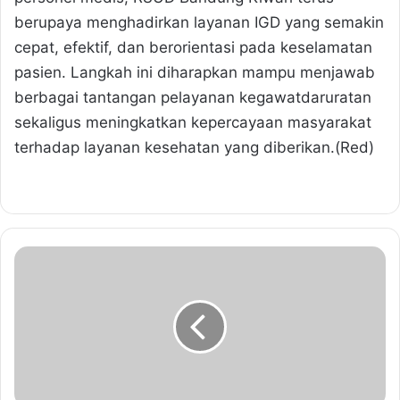
berupaya menghadirkan layanan IGD yang semakin
cepat, efektif, dan berorientasi pada keselamatan
pasien. Langkah ini diharapkan mampu menjawab
berbagai tantangan pelayanan kegawatdaruratan
sekaligus meningkatkan kepercayaan masyarakat
terhadap layanan kesehatan yang diberikan.(Red)
H
a
d
i
r
i
F
o