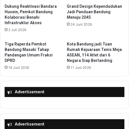
t
,
Dukung Reaktivasi Bandara
Grand Design Kependudukan
a
D
Husein, Pemkot Bandung
Jadi Panduan Bandung
S
Kolaborasi Benahi
Menuju 2045
i
e
Infrastruktur Akses
s
24 Juni 2026
r
k
2 Juli 2026
a
o
n
m
g
Tiga Raperda Pemkot
Kota Bandung jadi Tuan
i
C
Bandung Masuki Tahap
Rumah Kejuaraan Tenis Meja
n
u
Pandangan Umum Fraksi
ASEAN, 114 Atlet dari 6
f
DPRD
Negara Siap Bertanding
r
o
i
19 Juni 2026
11 Juni 2026
K
P
o
e
t
r
a
h
Advertisement
T
a
a
t
n
i
g
a
e
n
Advertisement
r
d