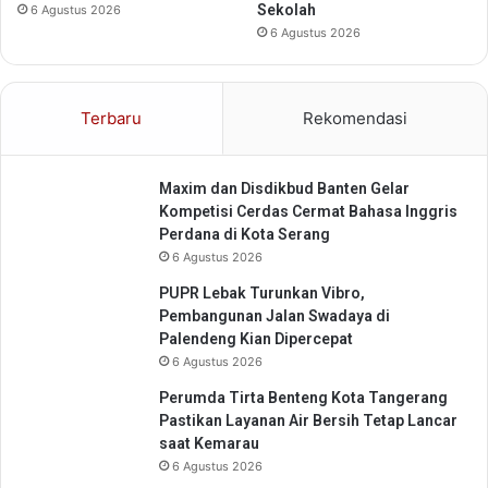
s
K
Sekolah
6 Agustus 2026
f
S
6 Agustus 2026
o
I
r
2
m
0
Terbaru
Rekomendasi
a
2
s
6
i
Maxim dan Disdikbud Banten Gelar
D
Kompetisi Cerdas Cermat Bahasa Inggris
i
Perdana di Kota Serang
g
i
6 Agustus 2026
t
PUPR Lebak Turunkan Vibro,
a
Pembangunan Jalan Swadaya di
l
Palendeng Kian Dipercepat
6 Agustus 2026
Perumda Tirta Benteng Kota Tangerang
Pastikan Layanan Air Bersih Tetap Lancar
saat Kemarau
6 Agustus 2026