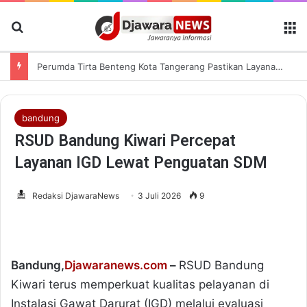
Cari Berita
M
Perumda Tirta Benteng Kota Tangerang Pastikan Layanan Air Bersih Tetap Lancar saat Kemarau
bandung
RSUD Bandung Kiwari Percepat
Layanan IGD Lewat Penguatan SDM
Redaksi DjawaraNews
3 Juli 2026
9
Bandung,
Djawaranews.com
–
RSUD Bandung
Kiwari terus memperkuat kualitas pelayanan di
Instalasi Gawat Darurat (IGD) melalui evaluasi