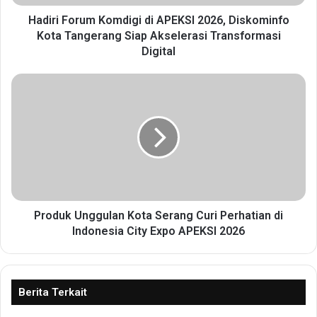
r
u
Hadiri Forum Komdigi di APEKSI 2026, Diskominfo
m
Kota Tangerang Siap Akselerasi Transformasi
K
Digital
o
m
P
d
r
i
o
g
d
i
u
d
k
i
U
A
n
P
g
E
g
Produk Unggulan Kota Serang Curi Perhatian di
K
u
Indonesia City Expo APEKSI 2026
S
l
I
a
2
n
0
K
Berita Terkait
2
o
6