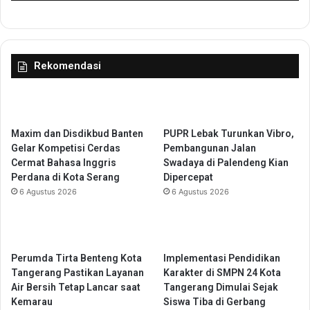
a
i
n
I
g
n
S
d
Rekomendasi
i
o
a
n
p
e
A
s
k
i
Maxim dan Disdikbud Banten
PUPR Lebak Turunkan Vibro,
s
a
Gelar Kompetisi Cerdas
Pembangunan Jalan
e
C
Cermat Bahasa Inggris
Swadaya di Palendeng Kian
l
i
Perdana di Kota Serang
Dipercepat
e
t
6 Agustus 2026
6 Agustus 2026
r
y
a
E
s
x
i
p
T
o
Perumda Tirta Benteng Kota
Implementasi Pendidikan
r
A
Tangerang Pastikan Layanan
Karakter di SMPN 24 Kota
a
P
Air Bersih Tetap Lancar saat
Tangerang Dimulai Sejak
n
E
Kemarau
Siswa Tiba di Gerbang