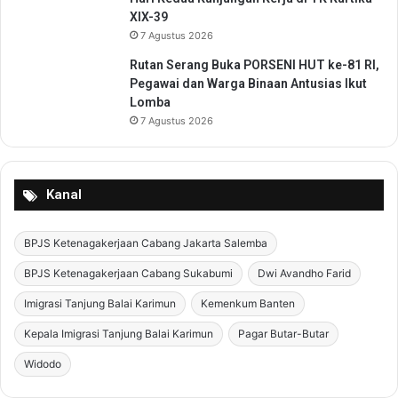
e
XIX-39
r
7 Agustus 2026
d
Rutan Serang Buka PORSENI HUT ke-81 RI,
a
Pegawai dan Warga Binaan Antusias Ikut
Lomba
7 Agustus 2026
Kanal
BPJS Ketenagakerjaan Cabang Jakarta Salemba
BPJS Ketenagakerjaan Cabang Sukabumi
Dwi Avandho Farid
Imigrasi Tanjung Balai Karimun
Kemenkum Banten
Kepala Imigrasi Tanjung Balai Karimun
Pagar Butar-Butar
Widodo