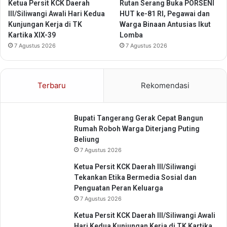
g
s
Ketua Persit KCK Daerah
Rutan Serang Buka PORSENI
a
a
III/Siliwangi Awali Hari Kedua
HUT ke-81 RI, Pegawai dan
n
n
Kunjungan Kerja di TK
Warga Binaan Antusias Ikut
a
Kartika XIX-39
Lomba
a
7 Agustus 2026
7 Agustus 2026
n
A
P
Terbaru
Rekomendasi
B
D
2
Bupati Tangerang Gerak Cepat Bangun
0
Rumah Roboh Warga Diterjang Puting
2
Beliung
5
7 Agustus 2026
M
e
Ketua Persit KCK Daerah III/Siliwangi
n
Tekankan Etika Bermedia Sosial dan
j
Penguatan Peran Keluarga
a
7 Agustus 2026
d
i
Ketua Persit KCK Daerah III/Siliwangi Awali
P
Hari Kedua Kunjungan Kerja di TK Kartika