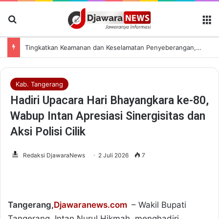
Cari Berita
M
Tingkatkan Keamanan dan Keselamatan Penyeberangan, Jasa Raharja Banten Hadiri Peresmian Sterilisasi Pelabuhan Merak
Kab. Tangerang
Hadiri Upacara Hari Bhayangkara ke-80,
Wabup Intan Apresiasi Sinergisitas dan
Aksi Polisi Cilik
Redaksi DjawaraNews
2 Juli 2026
7
​Tangerang,
Djawaranews.com
– Wakil Bupati
Tangerang, Intan Nurul Hikmah, menghadiri