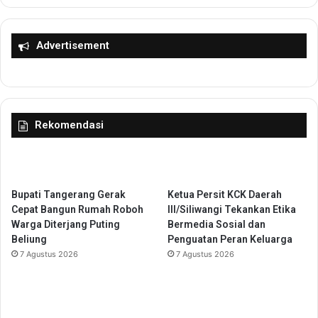
n
r
P
t
e
a
Advertisement
r
n
l
g
i
g
n
u
d
n
Rekomendasi
u
g
n
j
g
a
a
w
n
a
Bupati Tangerang Gerak
Ketua Persit KCK Daerah
L
b
Cepat Bangun Rumah Roboh
III/Siliwangi Tekankan Etika
a
a
Warga Diterjang Puting
Bermedia Sosial dan
h
n
Beliung
Penguatan Peran Keluarga
a
P
7 Agustus 2026
7 Agustus 2026
n
e
P
l
a
a
n
k