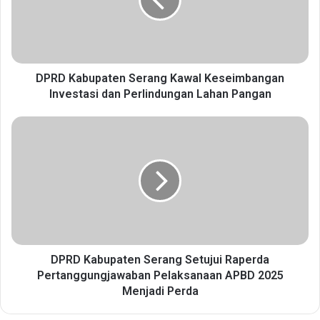
K
a
b
u
p
a
DPRD Kabupaten Serang Kawal Keseimbangan
t
Investasi dan Perlindungan Lahan Pangan
e
n
D
S
P
e
R
r
D
a
K
n
a
g
b
K
u
a
p
w
a
DPRD Kabupaten Serang Setujui Raperda
a
t
Pertanggungjawaban Pelaksanaan APBD 2025
l
e
Menjadi Perda
K
n
e
S