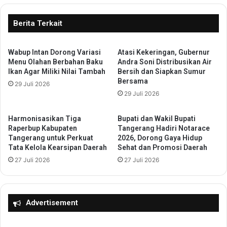
s
e
e
r
Berita Terkait
i
a
m
n
b
g
Wabup Intan Dorong Variasi
Atasi Kekeringan, Gubernur
a
Menu Olahan Berbahan Baku
Andra Soni Distribusikan Air
S
Ikan Agar Miliki Nilai Tambah
Bersih dan Siapkan Sumur
n
e
Bersama
g
t
29 Juli 2026
a
29 Juli 2026
u
n
j
I
u
Harmonisasikan Tiga
Bupati dan Wakil Bupati
n
i
Raperbup Kabupaten
Tangerang Hadiri Notarace
v
R
Tangerang untuk Perkuat
2026, Dorong Gaya Hidup
e
Tata Kelola Kearsipan Daerah
Sehat dan Promosi Daerah
a
s
p
27 Juli 2026
27 Juli 2026
t
e
a
r
s
d
i
a
Advertisement
d
P
a
e