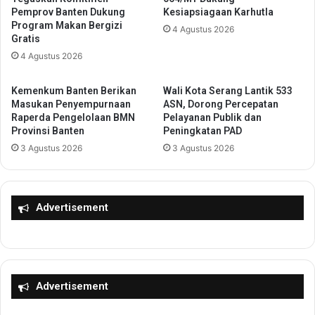
-
Pemprov Banten Dukung
Kesiapsiagaan Karhutla
n
8
Program Makan Bergizi
W
,
4 Agustus 2026
Gratis
U
W
4 Agustus 2026
B
a
P
l
e
i
Kemenkum Banten Berikan
Wali Kota Serang Lantik 533
r
K
Masukan Penyempurnaan
ASN, Dorong Percepatan
e
Raperda Pengelolaan BMN
Pelayanan Publik dan
o
Provinsi Banten
Peningkatan PAD
m
t
p
a
3 Agustus 2026
3 Agustus 2026
u
B
a
u
n
d
K
i
Advertisement
e
R
p
u
a
s
l
t
a
a
Advertisement
K
n
e
d