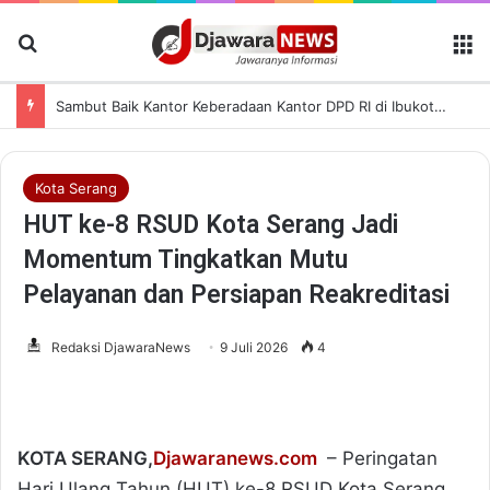
Cari Berita
M
Sambut Baik Kantor Keberadaan Kantor DPD RI di Ibukota Provinsi Banten, Andra Optimis Perkuat Infrastruktur Daerah-pusat
Kota Serang
HUT ke-8 RSUD Kota Serang Jadi
Momentum Tingkatkan Mutu
Pelayanan dan Persiapan Reakreditasi
Redaksi DjawaraNews
9 Juli 2026
4
KOTA SERANG,
Djawaranews.com
– Peringatan
Hari Ulang Tahun (HUT) ke-8 RSUD Kota Serang