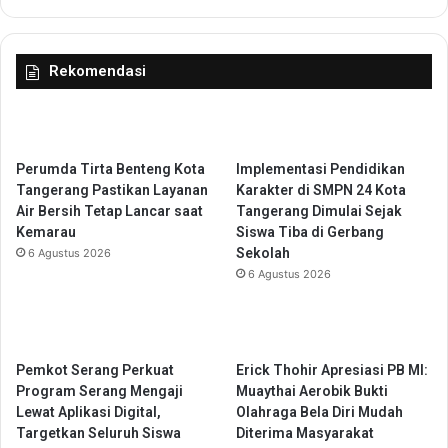
l
i
u
T
a
e
Rekomendasi
r
k
g
a
a
n
k
a
Perumda Tirta Benteng Kota
Implementasi Pendidikan
n
Tangerang Pastikan Layanan
Karakter di SMPN 24 Kota
B
Air Bersih Tetap Lancar saat
Tangerang Dimulai Sejak
u
Kemarau
Siswa Tiba di Gerbang
d
Sekolah
6 Agustus 2026
a
6 Agustus 2026
y
a
S
e
Pemkot Serang Perkuat
Erick Thohir Apresiasi PB MI:
n
Program Serang Mengaji
Muaythai Aerobik Bukti
y
Lewat Aplikasi Digital,
Olahraga Bela Diri Mudah
u
Targetkan Seluruh Siswa
Diterima Masyarakat
m