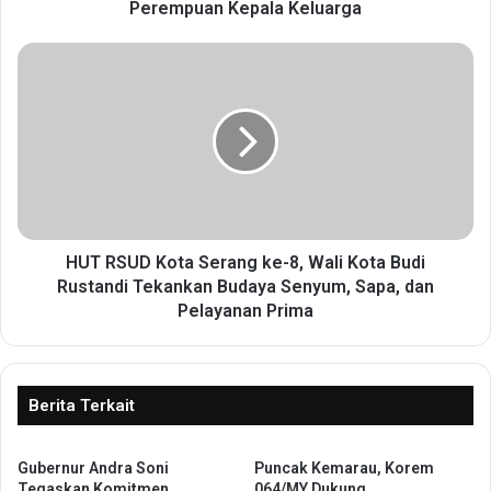
S
Perempuan Kepala Keluarga
i
m
H
b
U
o
T
l
R
i
S
s
U
S
D
e
K
r
o
a
t
HUT RSUD Kota Serang ke-8, Wali Kota Budi
h
a
Rustandi Tekankan Budaya Senyum, Sapa, dan
k
S
Pelayanan Prima
a
e
n
r
B
a
a
n
Berita Terkait
n
g
t
k
u
e
Gubernur Andra Soni
Puncak Kemarau, Korem
a
Tegaskan Komitmen
064/MY Dukung