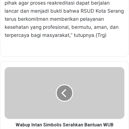
pihak agar proses reakreditasi dapat berjalan
lancar dan menjadi bukti bahwa RSUD Kota Serang
terus berkomitmen memberikan pelayanan
kesehatan yang profesional, bermutu, aman, dan
terpercaya bagi masyarakat,” tutupnya.(Trg)
W
a
b
u
p
I
n
t
a
n
Wabup Intan Simbolis Serahkan Bantuan WUB