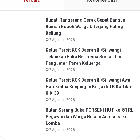
r
u
s
Bupati Tangerang Gerak Cepat Bangun
a
Rumah Roboh Warga Diterjang Puting
h
Beliung
a
7 Agustus 2026
a
n
Ketua Persit KCK Daerah III/Siliwangi
R
Tekankan Etika Bermedia Sosial dan
e
Penguatan Peran Keluarga
a
7 Agustus 2026
d
Ketua Persit KCK Daerah III/Siliwangi Awali
m
Hari Kedua Kunjungan Kerja di TK Kartika
o
XIX-39
r
7 Agustus 2026
e
Rutan Serang Buka PORSENI HUT ke-81 RI,
Pegawai dan Warga Binaan Antusias Ikut
Lomba
7 Agustus 2026