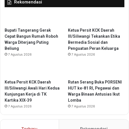
Rekomendasi
r
a
a
n
t
a
i
j
s
e
Bupati Tangerang Gerak
Ketua Persit KCK Daerah
h
m
Cepat Bangun Rumah Roboh
III/Siliwangi Tekankan Etika
i
e
Warga Diterjang Puting
Bermedia Sosial dan
n
n
Beliung
Penguatan Peran Keluarga
g
T
7 Agustus 2026
7 Agustus 2026
g
a
a
l
M
e
a
n
Ketua Persit KCK Daerah
Rutan Serang Buka PORSENI
g
t
III/Siliwangi Awali Hari Kedua
HUT ke-81 RI, Pegawai dan
a
a
Kunjungan Kerja di TK
Warga Binaan Antusias Ikut
n
Kartika XIX-39
Lomba
g
7 Agustus 2026
7 Agustus 2026
k
e
P
e
Terbaru
Rekomendasi