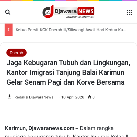
Cari Berita
M
Ketua Persit KCK Daerah III/Siliwangi Awali Hari Kedua Kunjungan Kerja di TK Kartika XIX-39
Daerah
Jaga Kebugaran Tubuh dan Lingkungan,
Kantor Imigrasi Tanjung Balai Karimun
Gelar Senam Pagi dan Korve Bersama
Redaksi DjawaraNews
10 April 2026
8
Karimun, Djawaranews.com –
Dalam rangka
menjaga kebugaran tubuh, Kantor Imigrasi Kelas II