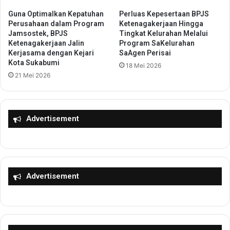
n
,
g
P
Guna Optimalkan Kepatuhan
Perluas Kepesertaan BPJS
F
e
Perusahaan dalam Program
Ketenagakerjaan Hingga
a
Jamsostek, BPJS
Tingkat Kelurahan Melalui
m
Ketenagakerjaan Jalin
Program SaKelurahan
s
k
Kerjasama dengan Kejari
SaAgen Perisai
i
a
Kota Sukabumi
l
18 Mei 2026
b
21 Mei 2026
i
S
t
e
a
r
s
a
Advertisement
i
n
P
g
e
T
l
e
a
r
t
a
Advertisement
i
p
h
k
a
a
n
n
G
M