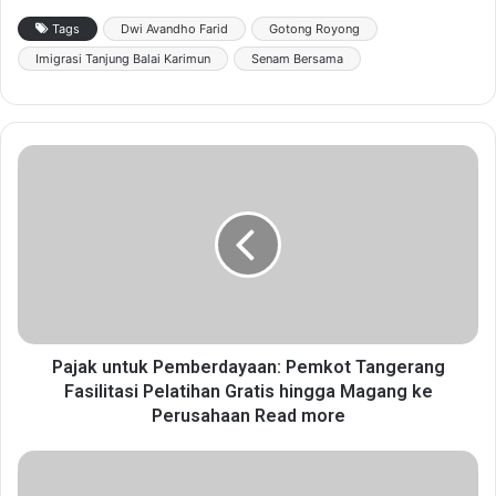
Tags
Dwi Avandho Farid
Gotong Royong
Imigrasi Tanjung Balai Karimun
Senam Bersama
P
a
j
a
k
u
n
t
u
k
Pajak untuk Pemberdayaan: Pemkot Tangerang
P
Fasilitasi Pelatihan Gratis hingga Magang ke
e
Perusahaan Read more
m
b
M
e
u