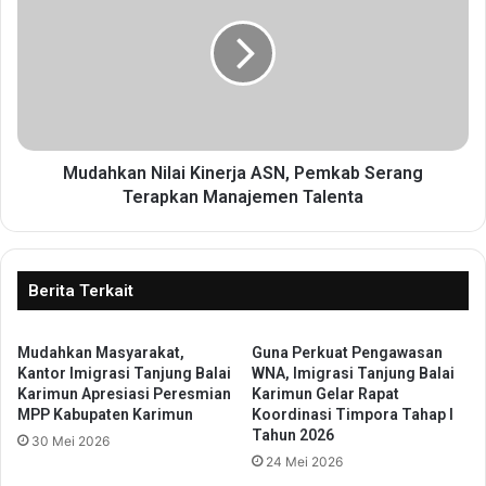
r
d
d
a
a
h
y
k
a
a
a
n
n
N
:
i
Mudahkan Nilai Kinerja ASN, Pemkab Serang
P
l
Terapkan Manajemen Talenta
e
a
m
i
k
K
o
i
Berita Terkait
t
n
T
e
a
Mudahkan Masyarakat,
Guna Perkuat Pengawasan
r
n
Kantor Imigrasi Tanjung Balai
WNA, Imigrasi Tanjung Balai
j
Karimun Apresiasi Peresmian
Karimun Gelar Rapat
g
a
MPP Kabupaten Karimun
Koordinasi Timpora Tahap I
e
A
Tahun 2026
r
30 Mei 2026
S
24 Mei 2026
a
N