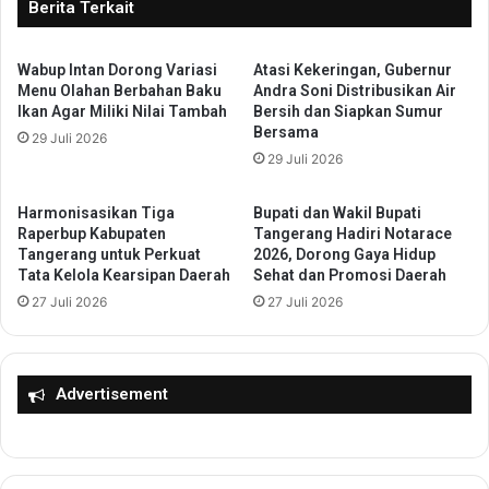
i
Berita Terkait
a
T
T
a
a
Wabup Intan Dorong Variasi
Atasi Kekeringan, Gubernur
t
n
Menu Olahan Berbahan Baku
Andra Soni Distribusikan Air
u
Ikan Agar Miliki Nilai Tambah
Bersih dan Siapkan Sumur
g
,
Bersama
e
29 Juli 2026
K
r
29 Juli 2026
e
a
j
n
a
Harmonisasikan Tiga
Bupati dan Wakil Bupati
g
r
Raperbup Kabupaten
Tangerang Hadiri Notarace
m
i
Tangerang untuk Perkuat
2026, Dorong Gaya Hidup
e
Tata Kelola Kearsipan Daerah
Sehat dan Promosi Daerah
K
l
a
27 Juli 2026
27 Juli 2026
a
b
k
u
u
p
k
a
Advertisement
a
t
n
e
S
n
o
S