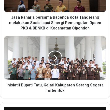
h
a
r
j
Jasa Raharja bersama Bapenda Kota Tangerang
a
melakukan Sosialisasi Sinergi Pemungutan Opsen
b
PKB & BBNKB di Kecamatan Cipondoh
e
r
I
s
n
a
i
m
s
a
i
B
a
a
t
p
i
e
f
n
B
Inisiatif Bupati Tatu, Kejari Kabupaten Serang Segera
d
u
Terbentuk
a
p
K
a
o
t
t