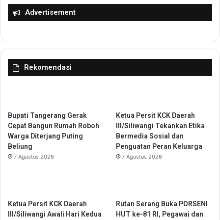
s
e
Advertisement
i
r
a
a
l
n
i
g
s
S
Rekomendasi
a
e
s
g
i
e
S
r
i
a
Bupati Tangerang Gerak
Ketua Persit KCK Daerah
n
T
Cepat Bangun Rumah Roboh
III/Siliwangi Tekankan Etika
e
e
Warga Diterjang Puting
Bermedia Sosial dan
r
r
Beliung
Penguatan Peran Keluarga
g
b
7 Agustus 2026
7 Agustus 2026
i
e
P
n
e
t
m
u
u
k
Ketua Persit KCK Daerah
Rutan Serang Buka PORSENI
n
III/Siliwangi Awali Hari Kedua
HUT ke-81 RI, Pegawai dan