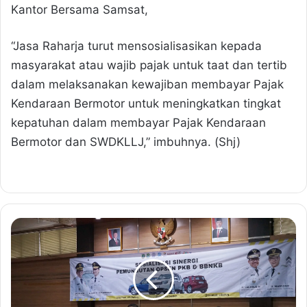
Kantor Bersama Samsat,
“Jasa Raharja turut mensosialisasikan kepada
masyarakat atau wajib pajak untuk taat dan tertib
dalam melaksanakan kewajiban membayar Pajak
Kendaraan Bermotor untuk meningkatkan tingkat
kepatuhan dalam membayar Pajak Kendaraan
Bermotor dan SWDKLLJ,” imbuhnya. (Shj)
J
a
s
a
R
a