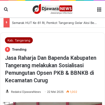
Cari Berita
M
Tingkatkan Keamanan dan Keselamatan Penyeberangan, Jasa Raharja Banten Hadiri Peresmian Sterilisasi Pelabuhan Merak
Kab. Tangerang
Trending
Jasa Raharja Dan Bapenda Kabupaten
Tangerang melakukan Sosialisasi
Pemungutan Opsen PKB & BBNKB di
Kecamatan Curug
Redaksi DjawaraNews
22 Mei 2025
1,002