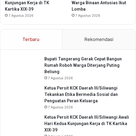
g
Kunjungan Kerja di TK
Warga Binaan Antusias Ikut
u
Kartika XIX-39
Lomba
t
7 Agustus 2026
7 Agustus 2026
a
n
O
Terbaru
Rekomendasi
p
s
e
Bupati Tangerang Gerak Cepat Bangun
n
Rumah Roboh Warga Diterjang Puting
P
Beliung
K
B
7 Agustus 2026
&
Ketua Persit KCK Daerah III/Siliwangi
B
Tekankan Etika Bermedia Sosial dan
B
Penguatan Peran Keluarga
N
7 Agustus 2026
K
B
Ketua Persit KCK Daerah III/Siliwangi Awali
d
Hari Kedua Kunjungan Kerja di TK Kartika
i
XIX-39
K