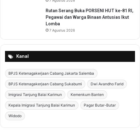
7 Agustus 2026
e
Rutan Serang Buka PORSENI HUT ke-81 RI,
c
Pegawai dan Warga Binaan Antusias Ikut
a
Lomba
m
7 Agustus 2026
a
t
a
n
Kanal
C
i
p
BPJS Ketenagakerjaan Cabang Jakarta Salemba
o
BPJS Ketenagakerjaan Cabang Sukabumi
Dwi Avandho Farid
n
d
Imigrasi Tanjung Balai Karimun
Kemenkum Banten
o
h
Kepala Imigrasi Tanjung Balai Karimun
Pagar Butar-Butar
Widodo