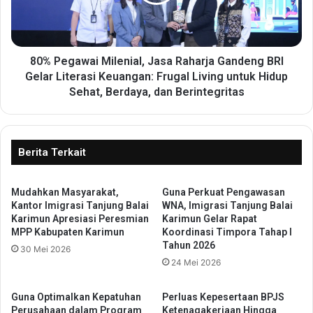
g
u
a
s
w
k
a
e
i
80% Pegawai Milenial, Jasa Raharja Gandeng BRI
s
M
Gelar Literasi Keuangan: Frugal Living untuk Hidup
m
i
Sehat, Berdaya, dan Berintegritas
a
l
s
e
B
n
i
i
Berita Terkait
n
a
o
l
n
,
Mudahkan Masyarakat,
Guna Perkuat Pengawasan
g
Kantor Imigrasi Tanjung Balai
WNA, Imigrasi Tanjung Balai
J
Karimun Apresiasi Peresmian
Karimun Gelar Rapat
,
a
MPP Kabupaten Karimun
Koordinasi Timpora Tahap I
B
s
Tahun 2026
u
30 Mei 2026
a
24 Mei 2026
p
R
a
a
t
h
Guna Optimalkan Kepatuhan
Perluas Kepesertaan BPJS
i
a
Perusahaan dalam Program
Ketenagakerjaan Hingga