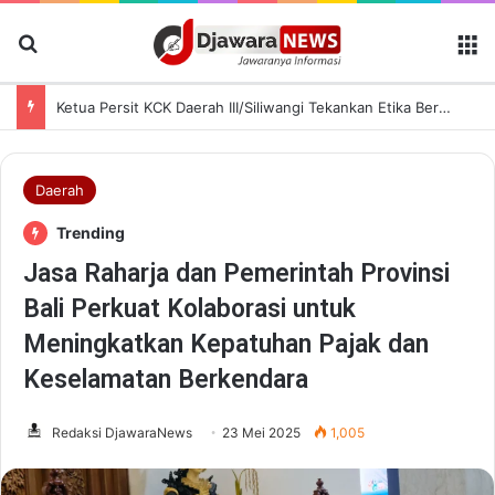
Cari Berita
M
Ketua Persit KCK Daerah III/Siliwangi Tekankan Etika Bermedia Sosial dan Penguatan Peran Keluarga
Daerah
Trending
Jasa Raharja dan Pemerintah Provinsi
Bali Perkuat Kolaborasi untuk
Meningkatkan Kepatuhan Pajak dan
Keselamatan Berkendara
Redaksi DjawaraNews
23 Mei 2025
1,005