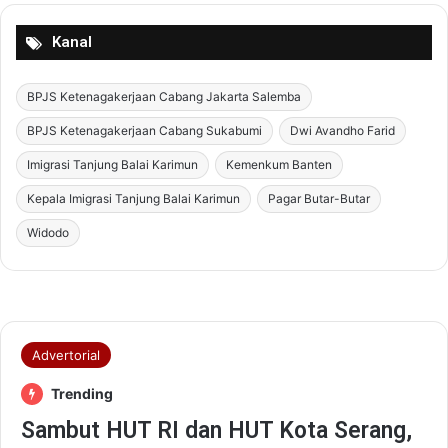
e
r
Kanal
d
a
BPJS Ketenagakerjaan Cabang Jakarta Salemba
y
a
BPJS Ketenagakerjaan Cabang Sukabumi
Dwi Avandho Farid
,
d
Imigrasi Tanjung Balai Karimun
Kemenkum Banten
a
Kepala Imigrasi Tanjung Balai Karimun
Pagar Butar-Butar
n
B
Widodo
e
r
i
n
t
e
g
r
i
t