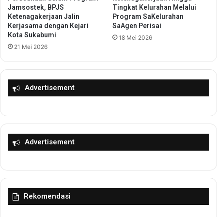
T
Jamsostek, BPJS
Tingkat Kelurahan Melalui
r
a
Ketenagakerjaan Jalin
Program SaKelurahan
j
Kerjasama dengan Kejari
SaAgen Perisai
n
a
Kota Sukabumi
g
18 Mei 2026
G
e
21 Mei 2026
a
r
n
a
d
n
e
Advertisement
g
n
:
g
J
B
a
R
d
I
i
G
Advertisement
T
e
a
l
n
a
t
r
a
L
Rekomendasi
n
i
g
t