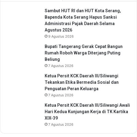
i
a
v
Sambut HUT RI dan HUT Kota Serang,
n
i
Bapenda Kota Serang Hapus Sanksi
a
n
Administrasi Pajak Daerah Selama
n
g
Agustus 2026
u
9 Agustus 2026
n
t
Bupati Tangerang Gerak Cepat Bangun
u
Rumah Roboh Warga Diterjang Puting
k
Beliung
H
7 Agustus 2026
i
Ketua Persit KCK Daerah III/Siliwangi
d
Tekankan Etika Bermedia Sosial dan
u
Penguatan Peran Keluarga
p
7 Agustus 2026
S
e
Ketua Persit KCK Daerah III/Siliwangi Awali
h
Hari Kedua Kunjungan Kerja di TK Kartika
a
XIX-39
t
7 Agustus 2026
,
B