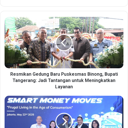
R
e
s
m
i
k
a
n
G
e
Resmikan Gedung Baru Puskesmas Binong, Bupati
d
Tangerang: Jadi Tantangan untuk Meningkatkan
u
Layanan
n
g
8
B
0
a
%
r
P
u
e
P