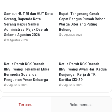
a
e
n
r
u
a
Sambut HUT RI dan HUT Kota
Bupati Tangerang Gerak
n
s
Serang, Bapenda Kota
Cepat Bangun Rumah Roboh
t
i
Serang Hapus Sanksi
Warga Diterjang Puting
u
K
Administrasi Pajak Daerah
Beliung
k
e
Selama Agustus 2026
7 Agustus 2026
M
u
9 Agustus 2026
e
a
n
n
i
g
n
a
Ketua Persit KCK Daerah
Ketua Persit KCK Daerah
g
n
III/Siliwangi Tekankan Etika
III/Siliwangi Awali Hari Kedua
k
:
Bermedia Sosial dan
Kunjungan Kerja di TK
a
F
Penguatan Peran Keluarga
Kartika XIX-39
t
r
7 Agustus 2026
7 Agustus 2026
k
u
a
g
n
a
L
l
Terbaru
Rekomendasi
a
L
y