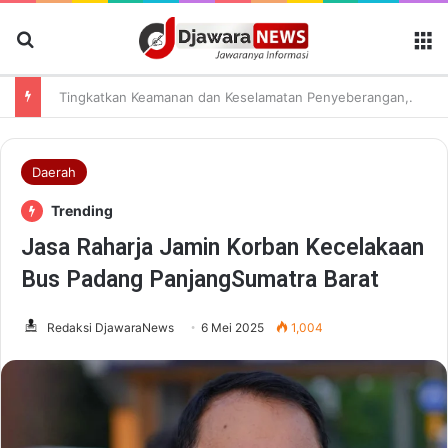
Cari Berita
M
Tingkatkan Keamanan dan Keselamatan Penyeberangan, Jasa Raharja Banten Hadiri Peresmian Sterilisasi Pelabuhan Merak
Daerah
Trending
Jasa Raharja Jamin Korban Kecelakaan
Bus Padang PanjangSumatra Barat
Redaksi DjawaraNews
6 Mei 2025
1,004