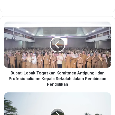
B
u
p
a
t
i
L
e
b
a
Bupati Lebak Tegaskan Komitmen Antipungli dan
k
Profesionalisme Kepala Sekolah dalam Pembinaan
T
Pendidikan
e
g
D
a
a
s
n
k
r