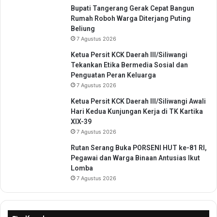
n
Bupati Tangerang Gerak Cepat Bangun
P
Rumah Roboh Warga Diterjang Puting
e
Beliung
n
7 Agustus 2026
d
i
Ketua Persit KCK Daerah III/Siliwangi
d
Tekankan Etika Bermedia Sosial dan
i
Penguatan Peran Keluarga
k
7 Agustus 2026
a
Ketua Persit KCK Daerah III/Siliwangi Awali
n
Hari Kedua Kunjungan Kerja di TK Kartika
XIX-39
7 Agustus 2026
Rutan Serang Buka PORSENI HUT ke-81 RI,
Pegawai dan Warga Binaan Antusias Ikut
Lomba
7 Agustus 2026