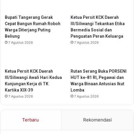
a
e
S
r
e
a
Bupati Tangerang Gerak
Ketua Persit KCK Daerah
k
n
Cepat Bangun Rumah Roboh
III/Siliwangi Tekankan Etika
o
g
Warga Diterjang Puting
Bermedia Sosial dan
l
Beliung
Penguatan Peran Keluarga
a
7 Agustus 2026
7 Agustus 2026
h
d
a
l
Ketua Persit KCK Daerah
Rutan Serang Buka PORSENI
a
III/Siliwangi Awali Hari Kedua
HUT ke-81 RI, Pegawai dan
m
Kunjungan Kerja di TK
Warga Binaan Antusias Ikut
P
Kartika XIX-39
Lomba
e
7 Agustus 2026
7 Agustus 2026
m
b
i
n
Terbaru
Rekomendasi
a
a