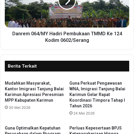
a
e
n
m
K
0
o
6
m
4
i
/
Danrem 064/MY Hadiri Pembukaan TMMD Ke 124
t
M
Kodim 0602/Serang
m
Y
e
H
n
a
A
d
Berita Terkait
n
i
t
r
i
Mudahkan Masyarakat,
Guna Perkuat Pengawasan
i
p
Kantor Imigrasi Tanjung Balai
WNA, Imigrasi Tanjung Balai
P
Karimun Apresiasi Peresmian
Karimun Gelar Rapat
u
e
MPP Kabupaten Karimun
Koordinasi Timpora Tahap I
n
m
Tahun 2026
g
30 Mei 2026
b
24 Mei 2026
l
u
i
k
d
a
Guna Optimalkan Kepatuhan
Perluas Kepesertaan BPJS
a
a
Perusahaan dalam Program
Ketenagakerjaan Hingga