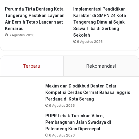
n
r
A
Perumda Tirta Benteng Kota
Implementasi Pendidikan
S
l
Tangerang Pastikan Layanan
Karakter di SMPN 24 Kota
o
u
Air Bersih Tetap Lancar saat
Tangerang Dimulai Sejak
s
n
Kemarau
Siswa Tiba di Gerbang
i
K
Sekolah
6 Agustus 2026
a
a
6 Agustus 2026
l
b
i
u
s
p
a
Terbaru
Rekomendasi
a
s
t
i
e
K
Maxim dan Disdikbud Banten Gelar
n
e
Kompetisi Cerdas Cermat Bahasa Inggris
P
s
Perdana di Kota Serang
a
e
6 Agustus 2026
n
l
d
a
PUPR Lebak Turunkan Vibro,
e
m
Pembangunan Jalan Swadaya di
g
a
Palendeng Kian Dipercepat
l
t
6 Agustus 2026