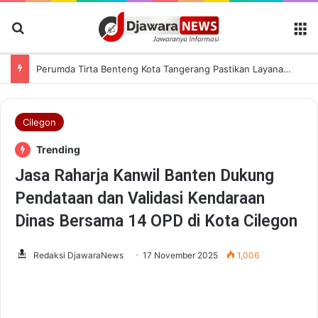
Cari Berita
M
Perumda Tirta Benteng Kota Tangerang Pastikan Layanan Air Bersih Tetap Lancar saat Kemarau
Cilegon
Trending
Jasa Raharja Kanwil Banten Dukung
Pendataan dan Validasi Kendaraan
Dinas Bersama 14 OPD di Kota Cilegon
Redaksi DjawaraNews
17 November 2025
1,006