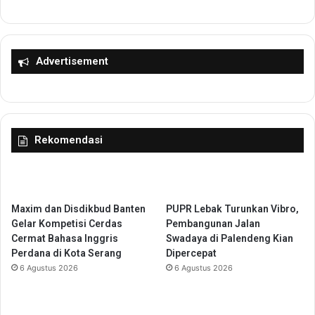
S
j
a
a
m
C
s
a
Advertisement
a
b
t
a
P
n
a
g
n
T
Rekomendasi
d
a
e
n
g
g
l
e
a
r
Maxim dan Disdikbud Banten
PUPR Lebak Turunkan Vibro,
n
a
Gelar Kompetisi Cerdas
Pembangunan Jalan
g
n
Cermat Bahasa Inggris
Swadaya di Palendeng Kian
d
g
Perdana di Kota Serang
Dipercepat
i
G
6 Agustus 2026
6 Agustus 2026
A
e
l
l
u
a