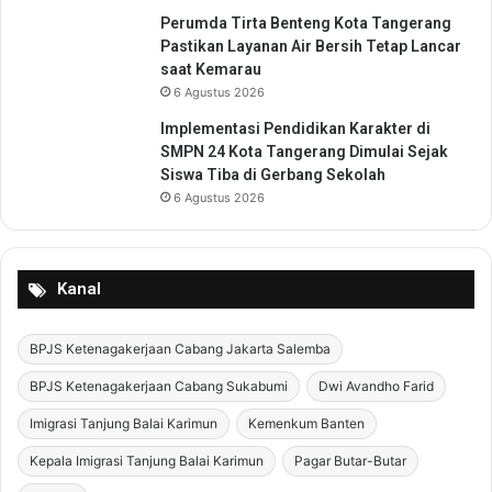
a
a
Perumda Tirta Benteng Kota Tangerang
n
n
Pastikan Layanan Air Bersih Tetap Lancar
g
B
saat Kemarau
e
6 Agustus 2026
r
l
Implementasi Pendidikan Karakter di
a
SMPN 24 Kota Tangerang Dimulai Sejak
l
Siswa Tiba di Gerbang Sekolah
u
6 Agustus 2026
L
i
n
t
Kanal
a
s
BPJS Ketenagakerjaan Cabang Jakarta Salemba
d
i
BPJS Ketenagakerjaan Cabang Sukabumi
Dwi Avandho Farid
W
i
Imigrasi Tanjung Balai Karimun
Kemenkum Banten
l
Kepala Imigrasi Tanjung Balai Karimun
Pagar Butar-Butar
a
y