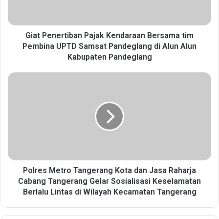
n
e
r
t
Giat Penertiban Pajak Kendaraan Bersama tim
i
Pembina UPTD Samsat Pandeglang di Alun Alun
b
Kabupaten Pandeglang
a
n
P
P
o
a
l
j
r
a
e
k
s
K
M
e
e
n
t
d
r
Polres Metro Tangerang Kota dan Jasa Raharja
a
o
Cabang Tangerang Gelar Sosialisasi Keselamatan
r
T
Berlalu Lintas di Wilayah Kecamatan Tangerang
a
a
a
n