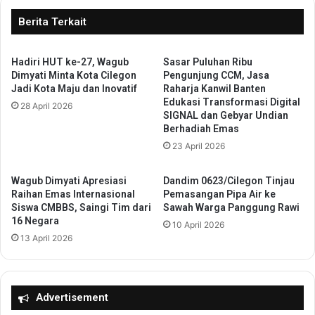
n
g
B
e
Berita Terkait
e
r
r
a
s
n
Hadiri HUT ke-27, Wagub
Sasar Puluhan Ribu
a
Dimyati Minta Kota Cilegon
Pengunjung CCM, Jasa
g
Jadi Kota Maju dan Inovatif
Raharja Kanwil Banten
m
K
Edukasi Transformasi Digital
a
o
28 April 2026
SIGNAL dan Gebyar Undian
t
t
Berhadiah Emas
i
a
23 April 2026
m
d
P
a
e
n
Wagub Dimyati Apresiasi
Dandim 0623/Cilegon Tinjau
m
Raihan Emas Internasional
Pemasangan Pipa Air ke
J
b
Siswa CMBBS, Saingi Tim dari
Sawah Warga Panggung Rawi
a
16 Negara
i
s
10 April 2026
n
13 April 2026
a
a
R
U
a
P
h
T
Advertisement
a
D
r