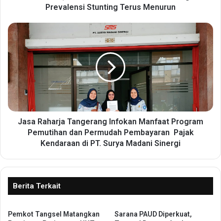
g
Prevalensi Stunting Terus Menurun
r
a
J
m
a
P
s
e
a
n
R
u
a
r
h
u
a
n
r
a
j
Jasa Raharja Tangerang Infokan Manfaat Program
n
a
Pemutihan dan Permudah Pembayaran Pajak
S
T
Kendaraan di PT. Surya Madani Sinergi
t
a
u
n
n
g
t
e
Berita Terkait
i
r
n
a
g
n
Pemkot Tangsel Matangkan
Sarana PAUD Diperkuat,