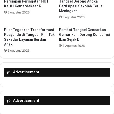
d
Persiapan Peringatan HUT
Tangsel Dorong Angka
g
Ke-81 Kemerdekaan RI
Partisipasi Sekolah Terus
i
I
Meningkat
H
n
5 Agustus 2026
a
5 Agustus 2026
f
d
o
a
k
Pilar Tegaskan Transformasi
Pemkot Tangsel Gencarkan
p
a
Posyandu di Tangsel, Kini Tak
Gemarikan, Dorong Konsumsi
a
n
Sekadar Layanan Ibu dan
Ikan Sejak Dini
n
Anak
M
4 Agustus 2026
T
a
5 Agustus 2026
i
n
m
f
P
a
e
a
Advertisement
n
t
i
P
l
r
a
o
i
g
Advertisement
,
r
S
a
a