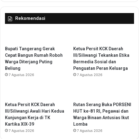
m
c
P
h
e
Rekomendasi
r
m
u
u
d
t
i
i
n
h
Bupati Tangerang Gerak
Ketua Persit KCK Daerah
:
a
Cepat Bangun Rumah Roboh
III/Siliwangi Tekankan Etika
B
n
Warga Diterjang Puting
Bermedia Sosial dan
e
d
Beliung
Penguatan Peran Keluarga
r
a
7 Agustus 2026
7 Agustus 2026
k
n
a
P
t
e
K
r
o
m
Ketua Persit KCK Daerah
Rutan Serang Buka PORSENI
l
u
III/Siliwangi Awali Hari Kedua
HUT ke-81 RI, Pegawai dan
a
d
Kunjungan Kerja di TK
Warga Binaan Antusias Ikut
b
a
Kartika XIX-39
Lomba
o
h
7 Agustus 2026
7 Agustus 2026
r
P