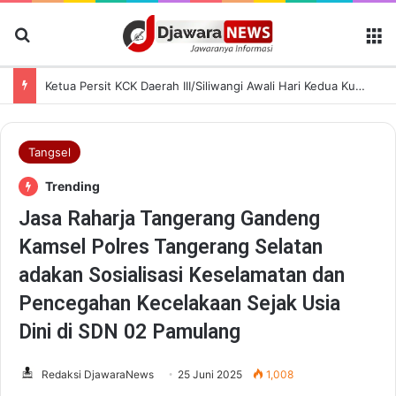
Cari Berita
M
Ketua Persit KCK Daerah III/Siliwangi Awali Hari Kedua Kunjungan Kerja di TK Kartika XIX-39
Tangsel
Trending
Jasa Raharja Tangerang Gandeng
Kamsel Polres Tangerang Selatan
adakan Sosialisasi Keselamatan dan
Pencegahan Kecelakaan Sejak Usia
Dini di SDN 02 Pamulang
Redaksi DjawaraNews
25 Juni 2025
1,008