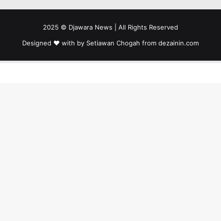
2025 © Djawara News | All Rights Reserved
Designed ❤️ with by Setiawan Chogah from
dezainin.com