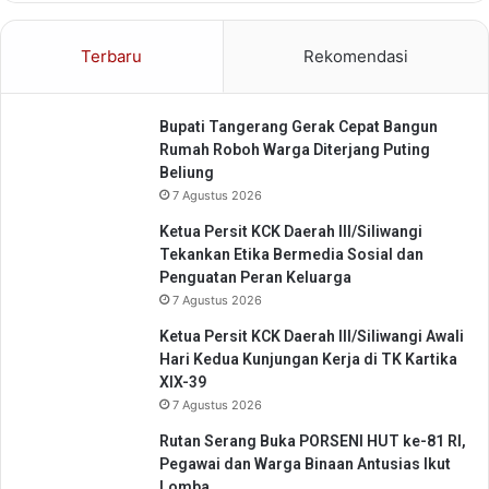
a
e
s
m
Terbaru
Rekomendasi
i
b
A
a
n
y
g
Bupati Tangerang Gerak Cepat Bangun
a
k
Rumah Roboh Warga Diterjang Puting
r
a
Beliung
a
P
7 Agustus 2026
n
r
Ketua Persit KCK Daerah III/Siliwangi
e
P
Tekankan Etika Bermedia Sosial dan
v
a
Penguatan Peran Keluarga
a
j
7 Agustus 2026
l
a
e
k
Ketua Persit KCK Daerah III/Siliwangi Awali
n
K
Hari Kedua Kunjungan Kerja di TK Kartika
s
e
XIX-39
i
n
7 Agustus 2026
S
d
Rutan Serang Buka PORSENI HUT ke-81 RI,
t
a
Pegawai dan Warga Binaan Antusias Ikut
u
r
Lomba