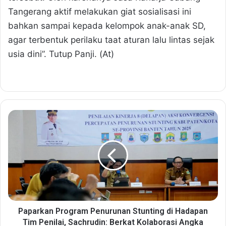
Tangerang aktif melakukan giat sosialisasi ini
bahkan sampai kepada kelompok anak-anak SD,
agar terbentuk perilaku taat aturan lalu lintas sejak
usia dini”. Tutup Panji. (At)
P
a
p
a
r
k
a
n
P
r
Paparkan Program Penurunan Stunting di Hadapan
o
Tim Penilai, Sachrudin: Berkat Kolaborasi Angka