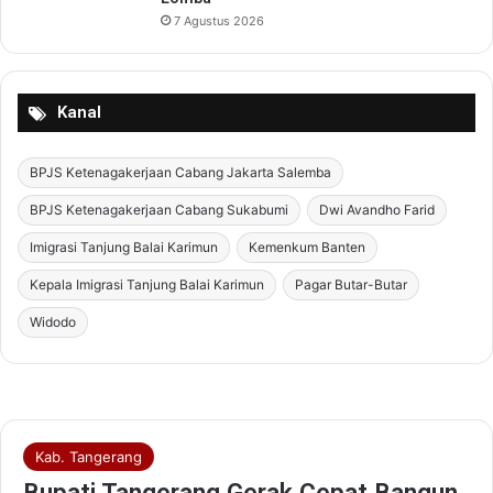
n
a
7 Agustus 2026
t
a
i
n
n
d
g
i
Kanal
T
P
e
T
r
.
BPJS Ketenagakerjaan Cabang Jakarta Salemba
u
S
BPJS Ketenagakerjaan Cabang Sukabumi
Dwi Avandho Farid
s
u
M
r
Imigrasi Tanjung Balai Karimun
Kemenkum Banten
e
y
n
a
Kepala Imigrasi Tanjung Balai Karimun
Pagar Butar-Butar
u
M
Widodo
r
a
u
d
n
a
n
i
S
i