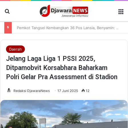
Cari Berita
M
Pemkot Tangsel Kembangkan 36 Pos Lansia, Benyamin: Wujudkan Lansia Sehat, Aktif, dan Bahagia
Daerah
Jelang Laga Liga 1 PSSI 2025,
Ditpamobvit Korsabhara Baharkam
Polri Gelar Pra Assessment di Stadion
Redaksi DjawaraNews
17 Juni 2025
12