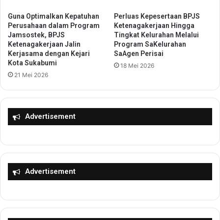
o
e
A
c
Guna Optimalkan Kepatuhan
Perluas Kepesertaan BPJS
u
a
Perusahaan dalam Program
Ketenagakerjaan Hingga
d
Jamsostek, BPJS
Tingkat Kelurahan Melalui
m
Ketenagakerjaan Jalin
Program SaKelurahan
e
a
Kerjasama dengan Kejari
SaAgen Perisai
n
t
Kota Sukabumi
s
18 Mei 2026
a
21 Mei 2026
i
n
k
C
e
i
R
b
Advertisement
u
o
a
d
n
a
g
s
D
D
a
i
Advertisement
n
g
d
e
i
l
m
a