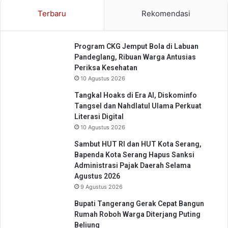
n
Terbaru
Rekomendasi
G
e
n
Program CKG Jemput Bola di Labuan
e
Pandeglang, Ribuan Warga Antusias
r
Periksa Kesehatan
a
10 Agustus 2026
s
i
Tangkal Hoaks di Era AI, Diskominfo
Q
Tangsel dan Nahdlatul Ulama Perkuat
u
Literasi Digital
r
10 Agustus 2026
'
Sambut HUT RI dan HUT Kota Serang,
a
Bapenda Kota Serang Hapus Sanksi
n
Administrasi Pajak Daerah Selama
i
Agustus 2026
9 Agustus 2026
Bupati Tangerang Gerak Cepat Bangun
Rumah Roboh Warga Diterjang Puting
Beliung