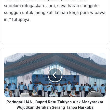
sebelum ditugaskan. Jadi, saya harap sungguh-
sungguh untuk mengikuti latihan kerja pura wibawa
ini,” tutupnya.
P
e
r
i
n
g
a
t
i
H
Peringati HANI, Bupati Ratu Zakiyah Ajak Masyarakat
A
Wujudkan Gerakan Serang Tanpa Narkoba