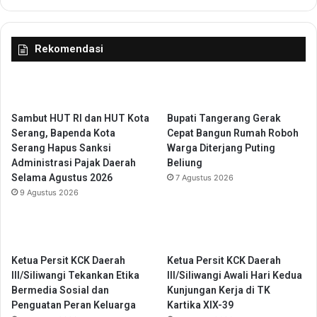
e
i
r
k
a
a
Rekomendasi
k
n
a
S
n
e
S
g
e
e
Sambut HUT RI dan HUT Kota
Bupati Tangerang Gerak
r
r
Serang, Bapenda Kota
Cepat Bangun Rumah Roboh
a
a
Serang Hapus Sanksi
Warga Diterjang Puting
n
D
Administrasi Pajak Daerah
Beliung
g
i
Selama Agustus 2026
7 Agustus 2026
T
b
9 Agustus 2026
a
a
n
n
p
g
a
u
Ketua Persit KCK Daerah
Ketua Persit KCK Daerah
N
n
III/Siliwangi Tekankan Etika
III/Siliwangi Awali Hari Kedua
a
Bermedia Sosial dan
Kunjungan Kerja di TK
r
Penguatan Peran Keluarga
Kartika XIX-39
k