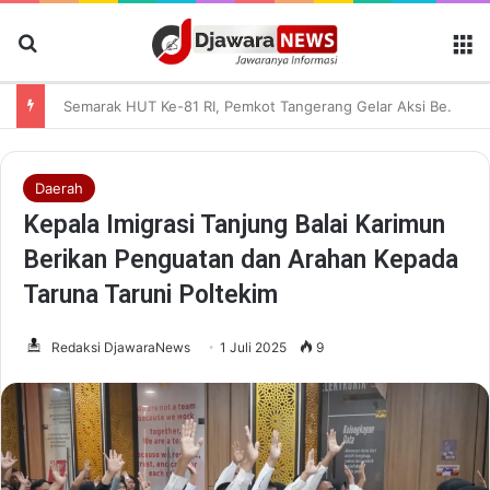
Cari Berita
M
Semarak HUT Ke-81 RI, Pemkot Tangerang Gelar Aksi Bersih Kota dan Bagikan Bendera Merah Putih
Daerah
Kepala Imigrasi Tanjung Balai Karimun
Berikan Penguatan dan Arahan Kepada
Taruna Taruni Poltekim
Redaksi DjawaraNews
1 Juli 2025
9