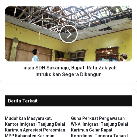
N
I
T
,
i
B
n
u
j
p
a
a
u
t
S
i
D
R
N
a
S
Tinjau SDN Sukamaju, Bupati Ratu Zakiyah
t
u
Intruksikan Segera Dibangun
u
k
Z
a
a
m
k
a
Berita Terkait
i
j
y
u
a
Mudahkan Masyarakat,
Guna Perkuat Pengawasan
,
Kantor Imigrasi Tanjung Balai
WNA, Imigrasi Tanjung Balai
h
B
Karimun Apresiasi Peresmian
Karimun Gelar Rapat
A
u
MPP Kabupaten Karimun
Koordinasi Timpora Tahap I