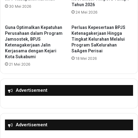
j
p
Tahun 2026
30 Mei 2026
a
a
24 Mei 2026
k
t
M
i
a
R
Guna Optimalkan Kepatuhan
Perluas Kepesertaan BPJS
s
a
Perusahaan dalam Program
Ketenagakerjaan Hingga
y
Jamsostek, BPJS
Tingkat Kelurahan Melalui
t
Ketenagakerjaan Jalin
Program SaKelurahan
a
u
Kerjasama dengan Kejari
SaAgen Perisai
r
Z
Kota Sukabumi
a
18 Mei 2026
a
21 Mei 2026
k
k
a
i
t
y
W
a
Advertisement
u
h
j
I
u
n
d
t
k
r
a
u
Advertisement
n
k
G
s