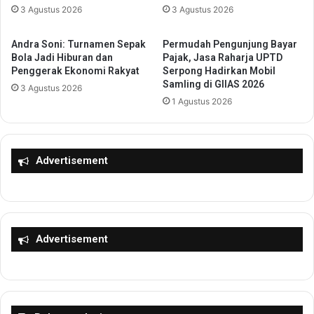
:
3 Agustus 2026
3 Agustus 2026
j
F
u
l
d
Andra Soni: Turnamen Sepak
Permudah Pengunjung Bayar
a
k
Bola Jadi Hiburan dan
Pajak, Jasa Raharja UPTD
y
a
Penggerak Ekonomi Rakyat
Serpong Hadirkan Mobil
o
Samling di GIIAS 2026
n
3 Agustus 2026
v
N
1 Agustus 2026
e
e
r
t
T
Z
e
e
Advertisement
r
r
o
o
n
E
d
m
o
i
Advertisement
l
s
A
s
k
i
a
o
n
n