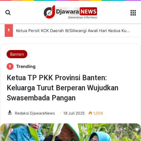
Cari Berita
M
Ketua Persit KCK Daerah III/Siliwangi Awali Hari Kedua Kunjungan Kerja di TK Kartika XIX-39
Banten
Trending
Ketua TP PKK Provinsi Banten:
Keluarga Turut Berperan Wujudkan
Swasembada Pangan
Redaksi DjawaraNews
18 Juli 2025
1,006