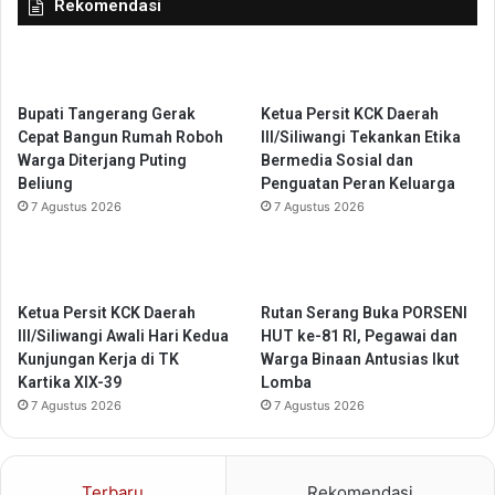
Rekomendasi
H
2
a
0
d
6
i
0
r
Bupati Tangerang Gerak
Ketua Persit KCK Daerah
k
Cepat Bangun Rumah Roboh
III/Siliwangi Tekankan Etika
a
Warga Diterjang Puting
Bermedia Sosial dan
n
Beliung
Penguatan Peran Keluarga
B
7 Agustus 2026
7 Agustus 2026
a
n
y
a
k
Ketua Persit KCK Daerah
Rutan Serang Buka PORSENI
L
III/Siliwangi Awali Hari Kedua
HUT ke-81 RI, Pegawai dan
a
Kunjungan Kerja di TK
Warga Binaan Antusias Ikut
p
Kartika XIX-39
Lomba
a
7 Agustus 2026
7 Agustus 2026
n
g
a
Terbaru
Rekomendasi
n