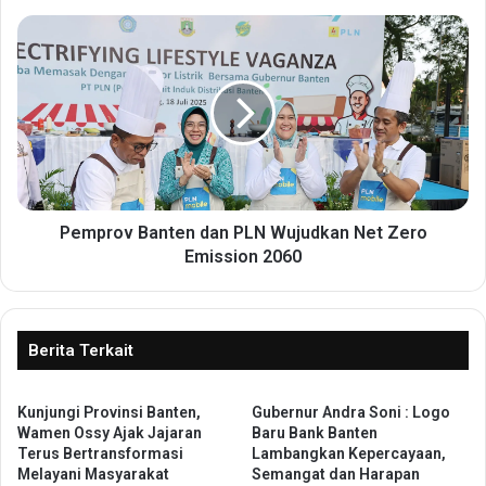
a
P
c
e
e
m
t
p
a
r
n
o
,
v
W
B
a
a
l
n
Pemprov Banten dan PLN Wujudkan Net Zero
i
t
Emission 2060
k
e
o
n
t
d
a
a
Berita Terkait
S
n
e
P
r
Kunjungi Provinsi Banten,
Gubernur Andra Soni : Logo
L
a
Wamen Ossy Ajak Jajaran
Baru Bank Banten
N
Terus Bertransformasi
Lambangkan Kepercayaan,
n
W
Melayani Masyarakat
Semangat dan Harapan
g
u