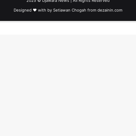
2025 © Djawara News | All Rights Reserved
Designed ❤️ with by Setiawan Chogah from
dezainin.com