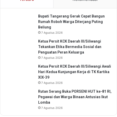
K
e
Bupati Tangerang Gerak Cepat Bangun
r
Rumah Roboh Warga Diterjang Puting
j
Beliung
a
B
7 Agustus 2026
a
Ketua Persit KCK Daerah III/Siliwangi
r
Tekankan Etika Bermedia Sosial dan
u
Penguatan Peran Keluarga
d
7 Agustus 2026
i
K
Ketua Persit KCK Daerah III/Siliwangi Awali
a
Hari Kedua Kunjungan Kerja di TK Kartika
s
XIX-39
e
7 Agustus 2026
m
Rutan Serang Buka PORSENI HUT ke-81 RI,
e
Pegawai dan Warga Binaan Antusias Ikut
n
Lomba
7 Agustus 2026