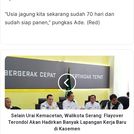
“Usia jagung kita sekarang sudah 70 hari dan
sudah siap panen,” pungkas Ade. (Red)
S
e
l
a
i
n
U
r
a
i
Selain Urai Kemacetan, Walikota Serang: Flayover
K
Terondol Akan Hadirkan Banyak Lapangan Kerja Baru
e
di Kasemen
m