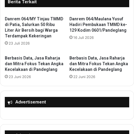
a
Berita Terkait
a
t
n
e
g
Danrem 064/MY Tinjau TMMD
Danrem 064/Maulana Yusuf
n
d
di Patia, Salurkan 50 Ribu
Hadiri Pembukaan TMMD ke-
S
Liter Air Bersih bagi Warga
129 Kodim 0601/Pandeglang
a
e
Terdampak Kekeringan
m
16 Juli 2026
r
I
23 Juli 2026
a
I
n
I
g
Berbasis Data, Jasa Raharja
Berbasis Data, Jasa Raharja
/
I
dan Mitra Fokus Tekan Angka
dan Mitra Fokus Tekan Angka
S
n
Kecelakaan di Pandeglang
Kecelakaan di Pandeglang
i
t
23 Juni 2026
22 Juni 2026
l
e
i
n
w
s
a
i
Advertisement
n
f
g
B
i
e
B
n
a
a