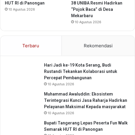
b
S
HUT RI di Panongan
38 UNIBA Resmi Hadirkan
d
a
“Pojok Baca” di Desa
10 Agustus 2026
i
n
Mekarbaru
a
k
10 Agustus 2026
n
s
,
i
d
h
Terbaru
Rekomendasi
a
i
n
n
K
g
e
Hari Jadi ke-19 Kota Serang, Budi
g
p
Rustandi Tekankan Kolaborasi untuk
a
e
Percepat Pembangunan
D
d
10 Agustus 2026
e
u
m
Muhammad Awaluddin: Ekosistem
l
o
Terintegrasi Kunci Jasa Raharja Hadirkan
i
s
Pelayanan Maksimal Kepada masyarakat
a
i
10 Agustus 2026
n
S
Bupati Tangerang Lepas Peserta Fun Walk
o
Semarak HUT RI di Panongan
s