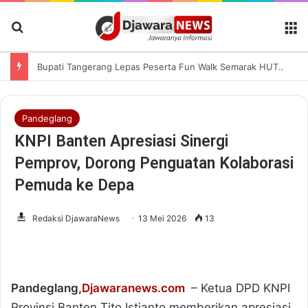
Cari Berita
M
Bupati Tangerang Lepas Peserta Fun Walk Semarak HUT RI di Panongan
Pandeglang
KNPI Banten Apresiasi Sinergi
Pemprov, Dorong Penguatan Kolaborasi
Pemuda ke Depa
Redaksi DjawaraNews
13 Mei 2026
13
Pandeglang,
Djawaranews.com
– Ketua DPD KNPI
Provinsi Banten Tito Istianto memberikan apresiasi