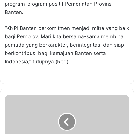
program-program positif Pemerintah Provinsi
Banten.
“KNPI Banten berkomitmen menjadi mitra yang baik
bagi Pemprov. Mari kita bersama-sama membina
pemuda yang berkarakter, berintegritas, dan siap
berkontribusi bagi kemajuan Banten serta
Indonesia,” tutupnya.(Red)
D
a
r
i
C
i