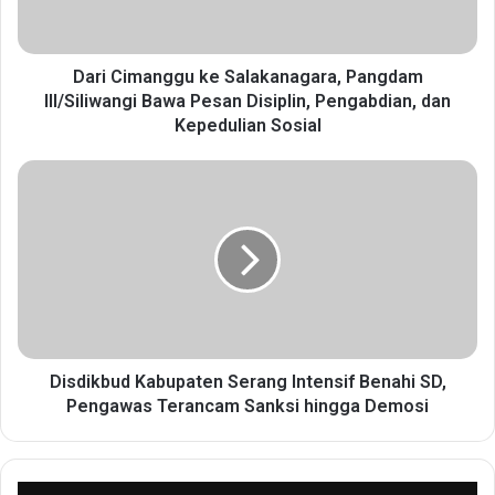
m
a
n
g
Dari Cimanggu ke Salakanagara, Pangdam
g
III/Siliwangi Bawa Pesan Disiplin, Pengabdian, dan
u
Kepedulian Sosial
k
e
D
S
i
a
s
l
d
a
i
k
k
a
b
n
u
a
d
g
K
Disdikbud Kabupaten Serang Intensif Benahi SD,
a
a
Pengawas Terancam Sanksi hingga Demosi
r
b
a
u
,
p
P