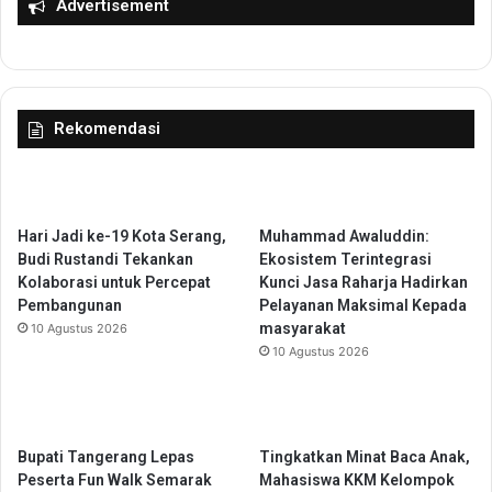
Advertisement
w
h
a
i
P
S
e
D
s
,
Rekomendasi
a
P
n
e
D
n
i
g
s
a
Hari Jadi ke-19 Kota Serang,
Muhammad Awaluddin:
i
w
Budi Rustandi Tekankan
Ekosistem Terintegrasi
p
a
Kolaborasi untuk Percepat
Kunci Jasa Raharja Hadirkan
l
s
Pembangunan
Pelayanan Maksimal Kepada
i
T
masyarakat
10 Agustus 2026
n
e
10 Agustus 2026
,
r
P
a
e
n
n
c
g
a
Bupati Tangerang Lepas
Tingkatkan Minat Baca Anak,
a
m
Peserta Fun Walk Semarak
Mahasiswa KKM Kelompok