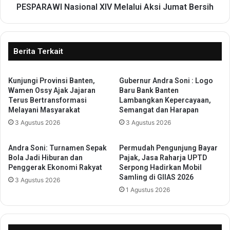
n
I
PESPARAWI Nasional XIV Melalui Aksi Jumat Bersih
P
R
e
e
l
n
a
d
Berita Terkait
t
a
i
n
h
Kunjungi Provinsi Banten,
Gubernur Andra Soni : Logo
i
a
Wamen Ossy Ajak Jajaran
Baru Bank Banten
T
Terus Bertransformasi
Lambangkan Kepercayaan,
n
u
Melayani Masyarakat
Semangat dan Harapan
K
n
e
3 Agustus 2026
3 Agustus 2026
j
p
u
e
k
Andra Soni: Turnamen Sepak
Permudah Pengunjung Bayar
m
k
Bola Jadi Hiburan dan
Pajak, Jasa Raharja UPTD
i
a
Penggerak Ekonomi Rakyat
Serpong Hadirkan Mobil
m
Samling di GIIAS 2026
n
3 Agustus 2026
p
K
1 Agustus 2026
i
e
n
s
a
i