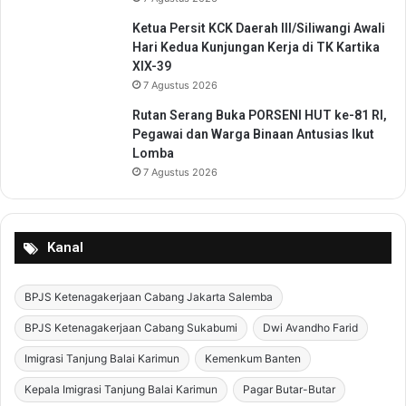
J
m
a
Ketua Persit KCK Daerah III/Siliwangi Awali
a
d
Hari Kedua Kunjungan Kerja di TK Kartika
t
i
XIX-39
B
D
e
7 Agustus 2026
a
r
Rutan Serang Buka PORSENI HUT ke-81 RI,
y
s
Pegawai dan Warga Binaan Antusias Ikut
a
i
Lomba
T
h
7 Agustus 2026
a
r
i
k
Kanal
BPJS Ketenagakerjaan Cabang Jakarta Salemba
BPJS Ketenagakerjaan Cabang Sukabumi
Dwi Avandho Farid
Imigrasi Tanjung Balai Karimun
Kemenkum Banten
Kepala Imigrasi Tanjung Balai Karimun
Pagar Butar-Butar