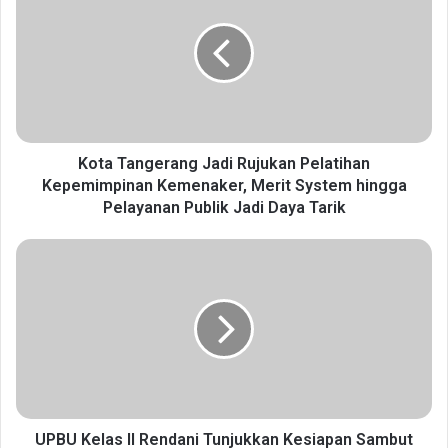
t
a
T
a
n
g
e
r
Kota Tangerang Jadi Rujukan Pelatihan
a
Kepemimpinan Kemenaker, Merit System hingga
n
Pelayanan Publik Jadi Daya Tarik
g
J
U
a
P
d
B
i
U
R
K
u
e
j
l
u
a
k
s
a
I
UPBU Kelas II Rendani Tunjukkan Kesiapan Sambut