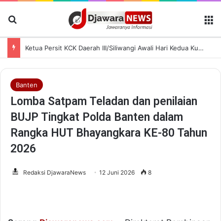
Cari Berita
M
Ketua Persit KCK Daerah III/Siliwangi Awali Hari Kedua Kunjungan Kerja di TK Kartika XIX-39
Banten
Lomba Satpam Teladan dan penilaian
BUJP Tingkat Polda Banten dalam
Rangka HUT Bhayangkara KE-80 Tahun
2026
Redaksi DjawaraNews
12 Juni 2026
8