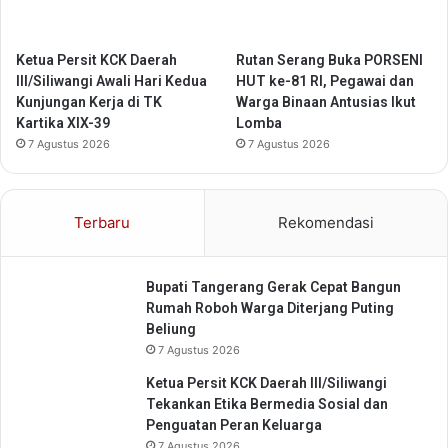
h
i
i
o
n
n
Ketua Persit KCK Daerah
Rutan Serang Buka PORSENI
g
a
III/Siliwangi Awali Hari Kedua
HUT ke-81 RI, Pegawai dan
g
l
Kunjungan Kerja di TK
Warga Binaan Antusias Ikut
a
X
Kartika XIX-39
Lomba
P
I
7 Agustus 2026
7 Agustus 2026
e
V
l
M
a
e
Terbaru
Rekomendasi
y
l
a
a
n
l
Bupati Tangerang Gerak Cepat Bangun
a
u
Rumah Roboh Warga Diterjang Puting
n
i
Beliung
P
A
u
7 Agustus 2026
k
b
s
Ketua Persit KCK Daerah III/Siliwangi
l
i
Tekankan Etika Bermedia Sosial dan
i
J
Penguatan Peran Keluarga
k
u
7 Agustus 2026