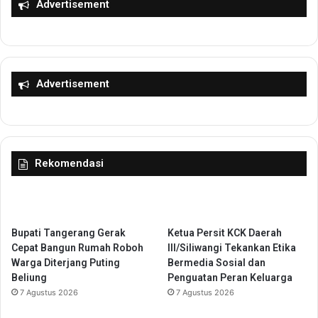
n
a
Advertisement
K
p
e
a
m
n
e
S
n
a
Advertisement
a
m
k
b
e
u
r
t
,
P
Rekomendasi
M
E
e
S
r
P
i
A
t
R
Bupati Tangerang Gerak
Ketua Persit KCK Daerah
S
A
Cepat Bangun Rumah Roboh
III/Siliwangi Tekankan Etika
y
W
Warga Diterjang Puting
Bermedia Sosial dan
s
I
Beliung
Penguatan Peran Keluarga
t
N
7 Agustus 2026
7 Agustus 2026
e
a
m
s