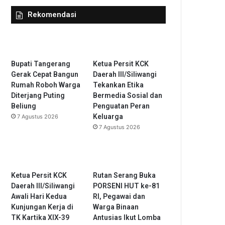
Rekomendasi
Bupati Tangerang
Ketua Persit KCK
Gerak Cepat Bangun
Daerah III/Siliwangi
Rumah Roboh Warga
Tekankan Etika
Diterjang Puting
Bermedia Sosial dan
Beliung
Penguatan Peran
Keluarga
7 Agustus 2026
7 Agustus 2026
Ketua Persit KCK
Rutan Serang Buka
Daerah III/Siliwangi
PORSENI HUT ke-81
Awali Hari Kedua
RI, Pegawai dan
Kunjungan Kerja di
Warga Binaan
TK Kartika XIX-39
Antusias Ikut Lomba