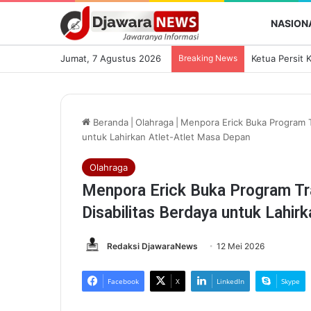
NASION
Jumat, 7 Agustus 2026
Breaking News
Beranda
|
Olahraga
|
Menpora Erick Buka Program Tr
untuk Lahirkan Atlet-Atlet Masa Depan
Olahraga
Menpora Erick Buka Program Tra
Disabilitas Berdaya untuk Lahir
Redaksi DjawaraNews
12 Mei 2026
Facebook
X
LinkedIn
Skype