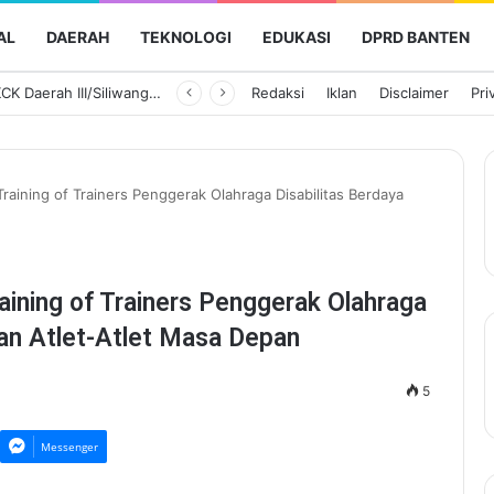
AL
DAERAH
TEKNOLOGI
EDUKASI
DPRD BANTEN
Ketua Persit KCK Daerah III/Siliwangi Awali Hari Kedua Kunjungan Kerja di TK Kartika XIX-39
Redaksi
Iklan
Disclaimer
Pri
aining of Trainers Penggerak Olahraga Disabilitas Berdaya
ining of Trainers Penggerak Olahraga
kan Atlet-Atlet Masa Depan
5
Messenger