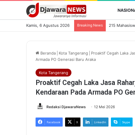
NASION
Kamis, 6 Agustus 2026
Breaking News
Beranda
|
Kota Tangerang
|
Proaktif Cegah Laka J
Armada PO Generasi Baru Araka
Kota Tangerang
Proaktif Cegah Laka Jasa Raha
Kendaraan Pada Armada PO Gen
Redaksi DjawaraNews
12 Mei 2026
Facebook
X
LinkedIn
Skype