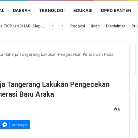
AL
DAERAH
TEKNOLOGI
EDUKASI
DPRD BANTEN
Payment Point Gerai Samsat, Inovasi Bapenda Banten Dekatkan Layanan Pajak Kendaraan hingga ke Masyarakat
Redaksi
Iklan
Disclaimer
Pri
asa Raharja Tangerang Lakukan Pengecekan Kendaraan Pada
rja Tangerang Lakukan Pengecekan
erasi Baru Araka
6
Messenger