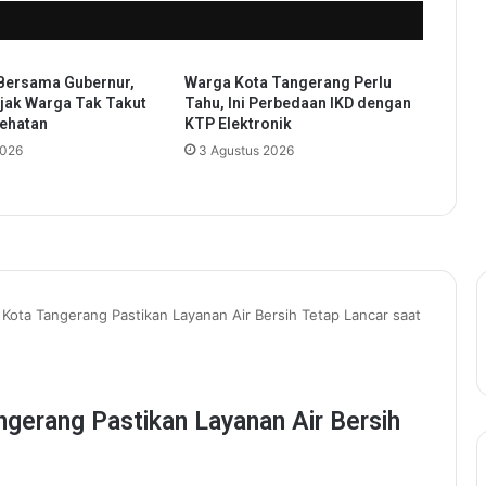
n
g
P
 Bersama Gubernur,
Warga Kota Tangerang Perlu
e
jak Warga Tak Takut
Tahu, Ini Perbedaan IKD dengan
m
sehatan
KTP Elektronik
e
2026
3 Agustus 2026
r
h
a
t
i
d
a
n
P
e
m
i
k
i
r