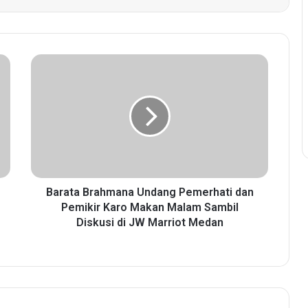
B
a
r
a
t
a
B
r
a
h
Barata Brahmana Undang Pemerhati dan
m
Pemikir Karo Makan Malam Sambil
a
Diskusi di JW Marriot Medan
n
a
U
n
d
a