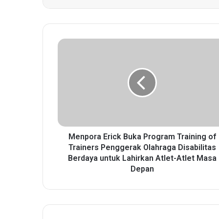
M
e
n
p
o
r
a
E
r
i
Menpora Erick Buka Program Training of
c
Trainers Penggerak Olahraga Disabilitas
k
Berdaya untuk Lahirkan Atlet-Atlet Masa
B
Depan
u
k
a
P
r