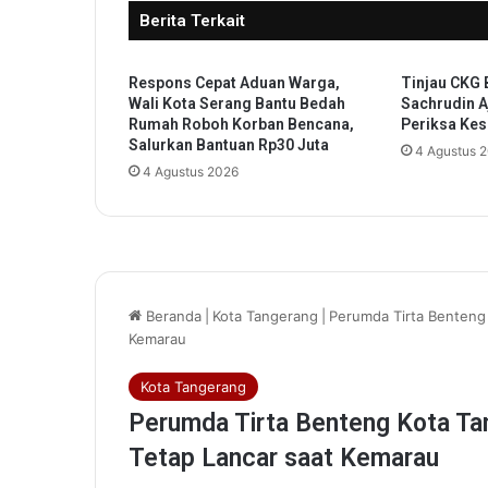
Berita Terkait
o
g
r
Respons Cepat Aduan Warga,
Tinjau CKG
a
Wali Kota Serang Bantu Bedah
Sachrudin A
m
Rumah Roboh Korban Bencana,
Periksa Ke
T
Salurkan Bantuan Rp30 Juta
4 Agustus 
r
4 Agustus 2026
a
i
n
i
n
g
o
f
T
r
a
i
n
e