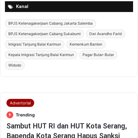
P
Kanal
e
m
BPJS Ketenagakerjaan Cabang Jakarta Salemba
b
i
BPJS Ketenagakerjaan Cabang Sukabumi
Dwi Avandho Farid
n
a
Imigrasi Tanjung Balai Karimun
Kemenkum Banten
a
Kepala Imigrasi Tanjung Balai Karimun
Pagar Butar-Butar
n
K
Widodo
e
m
a
n
d
i
r
i
a
n