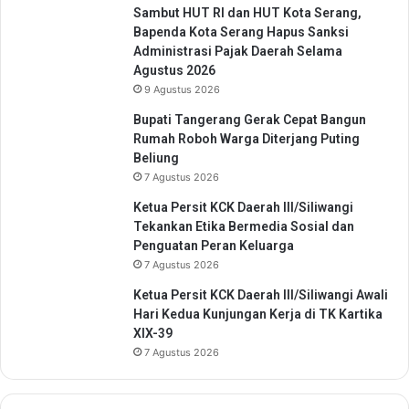
e
Sambut HUT RI dan HUT Kota Serang,
n
r
Bapenda Kota Serang Hapus Sanksi
D
d
Administrasi Pajak Daerah Selama
i
a
Agustus 2026
s
m
9 Agustus 2026
i
p
p
a
Bupati Tangerang Gerak Cepat Bangun
l
k
Rumah Roboh Warga Diterjang Puting
i
B
Beliung
n
a
7 Agustus 2026
d
n
Ketua Persit KCK Daerah III/Siliwangi
a
j
Tekankan Etika Bermedia Sosial dan
l
i
Penguatan Peran Keluarga
a
r
7 Agustus 2026
m
P
Ketua Persit KCK Daerah III/Siliwangi Awali
r
Hari Kedua Kunjungan Kerja di TK Kartika
o
XIX-39
g
7 Agustus 2026
r
a
m