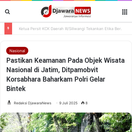
Cari Berita
M
Ketua Persit KCK Daerah III/Siliwangi Tekankan Etika Bermedia Sosial dan Penguatan Peran Keluarga
Nasional
Pastikan Keamanan Pada Objek Wisata
Nasional di Jatim, Ditpamobvit
Korsabhara Baharkam Polri Gelar
Bintek
Redaksi DjawaraNews
9 Juli 2025
8