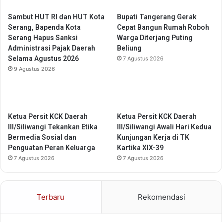
s
i
i
k
Sambut HUT RI dan HUT Kota
Bupati Tangerang Gerak
a
s
Serang, Bapenda Kota
Cepat Bangun Rumah Roboh
s
a
Serang Hapus Sanksi
Warga Diterjang Puting
i
a
Administrasi Pajak Daerah
Beliung
a
n
Selama Agustus 2026
7 Agustus 2026
t
K
9 Agustus 2026
a
e
s
s
P
e
a
h
Ketua Persit KCK Daerah
Ketua Persit KCK Daerah
r
a
III/Siliwangi Tekankan Etika
III/Siliwangi Awali Hari Kedua
t
t
Bermedia Sosial dan
Kunjungan Kerja di TK
i
a
Penguatan Peran Keluarga
Kartika XIX-39
s
n
7 Agustus 2026
7 Agustus 2026
i
W
p
a
a
r
s
g
Terbaru
Rekomendasi
i
a
d
T
a