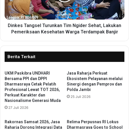
s
a
T
r
a
g
n
a
g
Dinkes Tangsel Turunkan Tim Ngider Sehat, Lakukan
B
s
Pemeriksaan Kesehatan Warga Terdampak Banjir
i
e
n
l
a
T
a
u
Berita Terkait
n
r
L
u
a
UKM Paskibra UNDHARI
‎Jasa Raharja Perkuat
n
p
Bersama PPI dan DPPI
Ekosistem Pelayanan melalui
k
Dharmasraya Cetak Pelatih
Sinergi dengan Pemprov dan
a
a
Profesional Lewat TOT 2026,
Polda Jambi
s
n
Perkuat Karakter dan
N
25 Juli 2026
T
Nasionalisme Generasi Muda
a
i
27 Juli 2026
r
m
k
N
o
g
Rakornas Samsat 2026, Jasa
Relima Perpusnas RI Lokus
t
Raharja Dorong Integrasi Data
Dharmasraya Goes to School
i