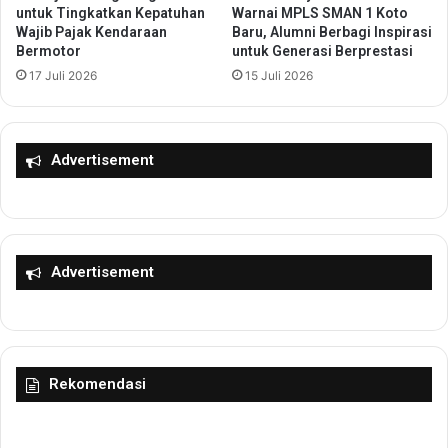
untuk Tingkatkan Kepatuhan
Warnai MPLS SMAN 1 Koto
i
d
Wajib Pajak Kendaraan
Baru, Alumni Berbagi Inspirasi
k
e
Bermotor
untuk Generasi Berprestasi
a
r
17 Juli 2026
15 Juli 2026
J
S
a
e
k
h
a
a
Advertisement
r
t
t
,
a
L
S
a
e
k
b
u
Advertisement
a
k
g
a
a
n
i
P
A
e
Rekomendasi
p
m
r
e
e
r