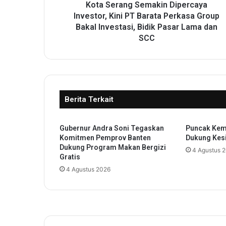
g
Kota Serang Semakin Dipercaya
S
Investor, Kini PT Barata Perkasa Group
e
Bakal Investasi, Bidik Pasar Lama dan
m
SCC
a
k
i
n
D
Berita Terkait
i
p
e
Gubernur Andra Soni Tegaskan
Puncak Kem
r
Komitmen Pemprov Banten
Dukung Kesi
c
Dukung Program Makan Bergizi
4 Agustus 
a
Gratis
y
4 Agustus 2026
a
I
n
v
e