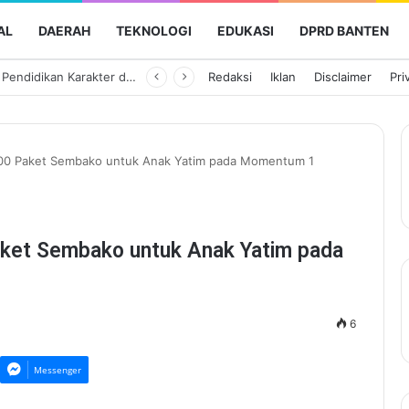
AL
DAERAH
TEKNOLOGI
EDUKASI
DPRD BANTEN
Pemkot Serang Perkuat Program Serang Mengaji Lewat Aplikasi Digital, Targetkan Seluruh Siswa Mampu Baca Alquran
Redaksi
Iklan
Disclaimer
Pri
600 Paket Sembako untuk Anak Yatim pada Momentum 1
aket Sembako untuk Anak Yatim pada
6
Messenger