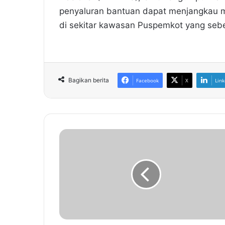
penyaluran bantuan dapat menjangkau 
di sekitar kawasan Puspemkot yang seb
Bagikan berita
Facebook
X
Link
K
o
t
a
S
e
r
a
n