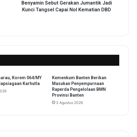
e
Benyamin Sebut Gerakan Jumantik Jadi
b
Kunci Tangsel Capai Nol Kematian DBD
u
t
G
e
r
a
k
a
n
J
arau, Korem 064/MY
Kemenkum Banten Berikan
u
apsiagaan Karhutla
Masukan Penyempurnaan
m
Raperda Pengelolaan BMN
2026
a
Provinsi Banten
n
3 Agustus 2026
t
i
k
J
a