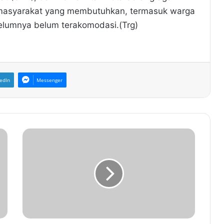
masyarakat yang membutuhkan, termasuk warga
elumnya belum terakomodasi.(Trg)
edIn
Messenger
B
e
n
y
a
m
i
n
S