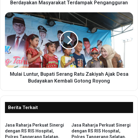
n
Berdayakan Masyarakat Terdampak Pengangguran
G
e
M
l
u
a
l
r
a
P
i
e
L
l
u
a
n
t
t
i
u
Mulai Luntur, Bupati Serang Ratu Zakiyah Ajak Desa
h
r
Budayakan Kembali Gotong Royong
a
,
n
B
T
u
M
p
Berita Terkait
T
a
G
t
e
Jasa Raharja Perkuat Sinergi
Jasa Raharja Perkuat Sinergi
i
dengan RS RIS Hospital,
dengan RS RIS Hospital,
l
S
Polres Tangerang Selatan,
Polres Tangerang Selatan,
o