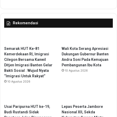
a
s
r
a
a
B
k
u
Rekomendasi
a
d
t
a
T
y
e
a
r
k
Semarak HUT Ke-81
Wali Kota Serang Apresiasi
d
a
Kemerdekaan RI, Imigrasi
Dukungan Gubernur Banten
a
n
Cilegon Bersama Kanwil
Andra Soni Pada Kemajuan
m
K
Ditjen Imigrasi Banten Gelar
Pembangunan Ibu Kota
p
e
Bakti Sosial : Wujud Nyata
10 Agustus 2026
a
m
“Imigrasi Untuk Rakyat”
k
b
10 Agustus 2026
P
a
e
l
n
i
g
G
Usai Paripurna HUT ke-19,
Lepas Peserta Jambore
a
o
Budi Rustandi Sidak
Nasional XII, Sekda
n
t