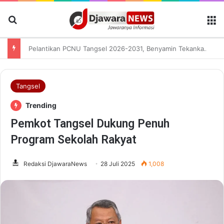
Cari Berita
M
Pelantikan PCNU Tangsel 2026-2031, Benyamin Tekankan Kolaborasi Perkuat Manfaat bagi Masyarakat
Tangsel
Trending
Pemkot Tangsel Dukung Penuh
Program Sekolah Rakyat
Redaksi DjawaraNews
28 Juli 2025
1,008