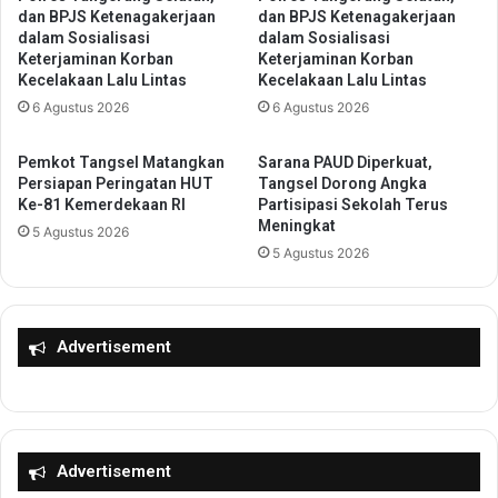
e
dan BPJS Ketenagakerjaan
dan BPJS Ketenagakerjaan
m
r
dalam Sosialisasi
dalam Sosialisasi
b
a
Keterjaminan Korban
Keterjaminan Korban
a
n
Kecelakaan Lalu Lintas
Kecelakaan Lalu Lintas
n
g
6 Agustus 2026
6 Agustus 2026
g
R
4
a
,
Pemkot Tangsel Matangkan
Sarana PAUD Diperkuat,
t
Persiapan Peringatan HUT
Tangsel Dorong Angka
B
u
Ke-81 Kemerdekaan RI
Partisipasi Sekolah Terus
e
Z
Meningkat
r
5 Agustus 2026
a
5 Agustus 2026
d
k
a
i
y
y
a
a
Advertisement
k
h
a
A
n
j
M
a
a
k
s
D
Advertisement
y
e