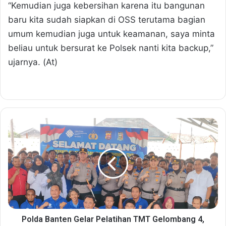
“Kemudian juga kebersihan karena itu bangunan
baru kita sudah siapkan di OSS terutama bagian
umum kemudian juga untuk keamanan, saya minta
beliau untuk bersurat ke Polsek nanti kita backup,”
ujarnya. (At)
P
o
l
d
a
B
a
n
t
e
Polda Banten Gelar Pelatihan TMT Gelombang 4,