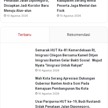
Penataan Jalan Diponegoro,
Kabupaten Serang Minta
g
o
Disiapkan Jadi Koridor Baru
Peserta Jaga Mental dan
g
n
Menuju Alun-alun
Fisik
u
g
10 Agustus 2026
10 Agustus 2026
r
R
a
o
n
y
o
Terbaru
Rekomendasi
n
g
Semarak HUT Ke-81 Kemerdekaan RI,
Imigrasi Cilegon Bersama Kanwil Ditjen
Imigrasi Banten Gelar Bakti Sosial : Wujud
Nyata “Imigrasi Untuk Rakyat”
10 Agustus 2026
Wali Kota Serang Apresiasi Dukungan
Gubernur Banten Andra Soni Pada
Kemajuan Pembangunan Ibu Kota
10 Agustus 2026
Usai Paripurna HUT ke-19, Budi Rustandi
Sidak Penataan Jalan Diponegoro,