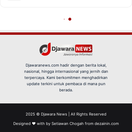
Djawaranews.com hadir dengan berita lokal,
nasional, hingga internasional yang jernih dan
terpercaya. Kami berkomitmen menghadirkan
update terkini untuk pembaca di mana pun
berada.
2025 © Djawara News | All Rights Reserved
Designed ❤️ with by Setiawan Chogah from
dezainin.com