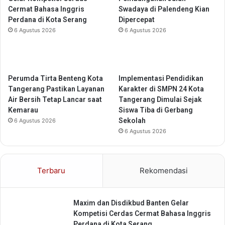
B
u
Cermat Bahasa Inggris
Swadaya di Palendeng Kian
a
n
Perdana di Kota Serang
Dipercepat
n
j
6 Agustus 2026
6 Agustus 2026
t
u
e
n
n
g
a
n
Perumda Tirta Benteng Kota
Implementasi Pendidikan
S
Tangerang Pastikan Layanan
Karakter di SMPN 24 Kota
e
Air Bersih Tetap Lancar saat
Tangerang Dimulai Sejak
s
Kemarau
Siswa Tiba di Gerbang
m
Sekolah
6 Agustus 2026
e
6 Agustus 2026
n
k
o
Terbaru
Rekomendasi
B
i
d
Maxim dan Disdikbud Banten Gelar
a
Kompetisi Cerdas Cermat Bahasa Inggris
n
Perdana di Kota Serang