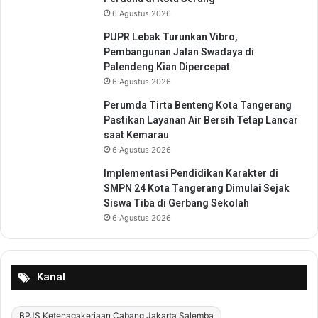
g
6 Agustus 2026
K
u
PUPR Lebak Turunkan Vibro,
m
Pembangunan Jalan Swadaya di
h
Palendeng Kian Dipercepat
a
6 Agustus 2026
m
Perumda Tirta Benteng Kota Tangerang
I
Pastikan Layanan Air Bersih Tetap Lancar
m
saat Kemarau
i
p
6 Agustus 2026
a
Implementasi Pendidikan Karakter di
s
SMPN 24 Kota Tangerang Dimulai Sejak
Siswa Tiba di Gerbang Sekolah
6 Agustus 2026
Kanal
BPJS Ketenagakerjaan Cabang Jakarta Salemba