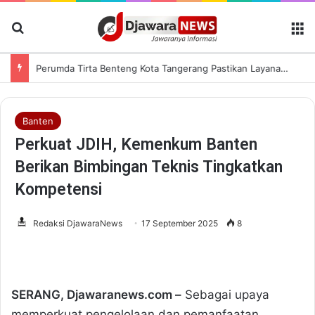
Cari Berita
M
Perumda Tirta Benteng Kota Tangerang Pastikan Layanan Air Bersih Tetap Lancar saat Kemarau
Banten
Perkuat JDIH, Kemenkum Banten
Berikan Bimbingan Teknis Tingkatkan
Kompetensi
Redaksi DjawaraNews
17 September 2025
8
SERANG, Djawaranews.com –
Sebagai upaya
memperkuat pengelolaan dan pemanfaatan