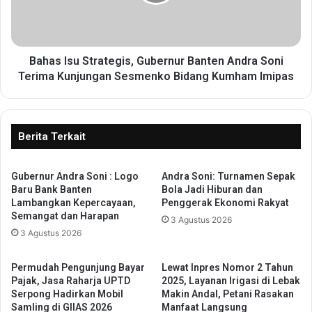
:
I
P
s
e
u
k
S
a
t
Bahas Isu Strategis, Gubernur Banten Andra Soni
n
r
Terima Kunjungan Sesmenko Bidang Kumham Imipas
O
a
l
t
a
e
h
g
Berita Terkait
r
i
a
s
g
Gubernur Andra Soni : Logo
Andra Soni: Turnamen Sepak
,
Baru Bank Banten
Bola Jadi Hiburan dan
a
G
Lambangkan Kepercayaan,
Penggerak Ekonomi Rakyat
M
u
Semangat dan Harapan
a
3 Agustus 2026
b
3 Agustus 2026
h
e
a
r
s
n
Permudah Pengunjung Bayar
Lewat Inpres Nomor 2 Tahun
i
u
Pajak, Jasa Raharja UPTD
2025, Layanan Irigasi di Lebak
s
r
Serpong Hadirkan Mobil
Makin Andal, Petani Rasakan
w
Samling di GIIAS 2026
Manfaat Langsung
B