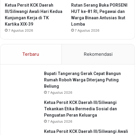
s
Ketua Persit KCK Daerah
Rutan Serang Buka PORSENI
i
III/Siliwangi Awali Hari Kedua
HUT ke-81 RI, Pegawai dan
B
Kunjungan Kerja di TK
Warga Binaan Antusias Ikut
a
Kartika XIX-39
Lomba
n
7 Agustus 2026
7 Agustus 2026
t
e
n
Terbaru
Rekomendasi
Bupati Tangerang Gerak Cepat Bangun
Rumah Roboh Warga Diterjang Puting
Beliung
7 Agustus 2026
Ketua Persit KCK Daerah III/Siliwangi
Tekankan Etika Bermedia Sosial dan
Penguatan Peran Keluarga
7 Agustus 2026
Ketua Persit KCK Daerah III/Siliwangi Awali