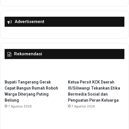
t
r
T
a
a
s
n
i
Advertisement
g
M
s
e
e
r
l
a
D
h
Rekomendasi
a
P
p
u
a
t
t
i
A
h
Bupati Tangerang Gerak
Ketua Persit KCK Daerah
p
d
Cepat Bangun Rumah Roboh
III/Siliwangi Tekankan Etika
r
i
Warga Diterjang Puting
Bermedia Sosial dan
e
P
Beliung
Penguatan Peran Keluarga
s
r
7 Agustus 2026
7 Agustus 2026
i
o
a
v
s
i
i
n