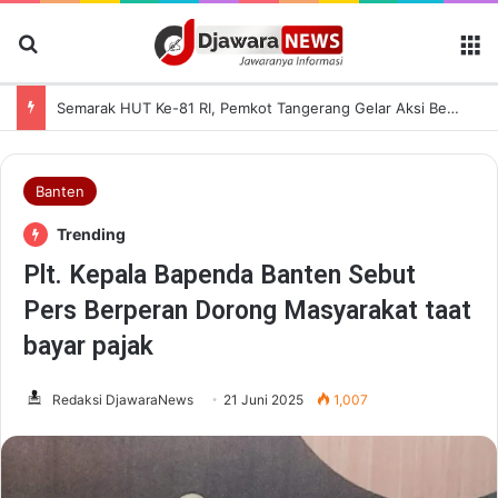
Cari Berita
M
Semarak HUT Ke-81 RI, Pemkot Tangerang Gelar Aksi Bersih Kota dan Bagikan Bendera Merah Putih
Banten
Trending
Plt. Kepala Bapenda Banten Sebut
Pers Berperan Dorong Masyarakat taat
bayar pajak
Redaksi DjawaraNews
21 Juni 2025
1,007