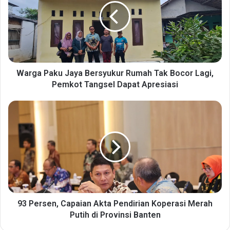
g
a
P
a
k
u
J
Warga Paku Jaya Bersyukur Rumah Tak Bocor Lagi,
a
Pemkot Tangsel Dapat Apresiasi
y
a
9
B
3
e
P
r
e
s
r
y
s
u
e
k
n
u
,
r
C
93 Persen, Capaian Akta Pendirian Koperasi Merah
R
a
Putih di Provinsi Banten
u
p