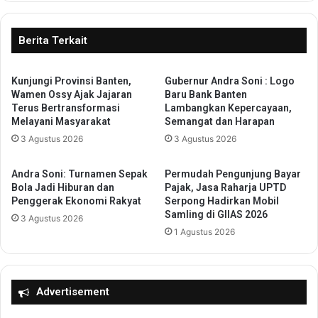
m
a
a
i
h
a
Berita Terkait
T
n
a
A
k
Kunjungi Provinsi Banten,
Gubernur Andra Soni : Logo
k
Wamen Ossy Ajak Jajaran
Baru Bank Banten
B
t
Terus Bertransformasi
Lambangkan Kepercayaan,
o
a
Melayani Masyarakat
Semangat dan Harapan
c
P
3 Agustus 2026
3 Agustus 2026
o
e
r
n
L
d
Andra Soni: Turnamen Sepak
Permudah Pengunjung Bayar
a
i
Bola Jadi Hiburan dan
Pajak, Jasa Raharja UPTD
g
r
Penggerak Ekonomi Rakyat
Serpong Hadirkan Mobil
i
Samling di GIIAS 2026
i
3 Agustus 2026
,
a
1 Agustus 2026
P
n
e
K
m
o
k
p
Advertisement
o
e