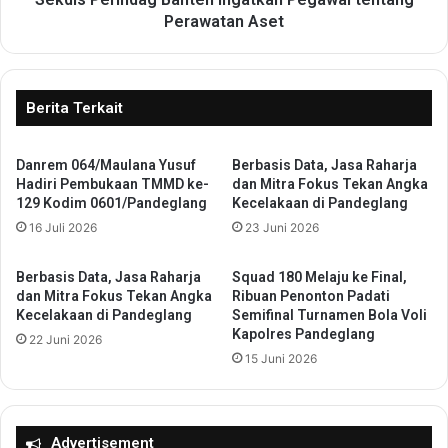
R
n
Perawatan Aset
I
d
B
a
e
g
r
B
Berita Terkait
s
a
i
n
n
Danrem 064/Maulana Yusuf
Berbasis Data, Jasa Raharja
t
Hadiri Pembukaan TMMD ke-
dan Mitra Fokus Tekan Angka
e
e
129 Kodim 0601/Pandeglang
Kecelakaan di Pandeglang
r
n
g
16 Juli 2026
23 Juni 2026
I
i
n
W
g
Berbasis Data, Jasa Raharja
Squad 180 Melaju ke Final,
u
a
dan Mitra Fokus Tekan Angka
Ribuan Penonton Padati
j
t
Kecelakaan di Pandeglang
Semifinal Turnamen Bola Voli
u
k
Kapolres Pandeglang
22 Juni 2026
d
a
15 Juni 2026
k
n
a
P
n
e
P
g
Advertisement