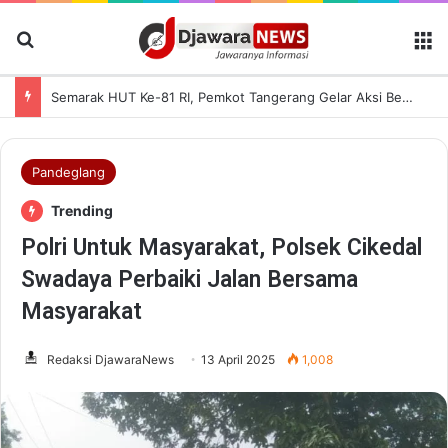
Cari Berita
M
Tingkatkan Keamanan dan Keselamatan Penyeberangan, Jasa Raharja Banten Hadiri Peresmian Sterilisasi Pelabuhan Merak
Pandeglang
Trending
Polri Untuk Masyarakat, Polsek Cikedal
Swadaya Perbaiki Jalan Bersama
Masyarakat
Redaksi DjawaraNews
13 April 2025
1,008