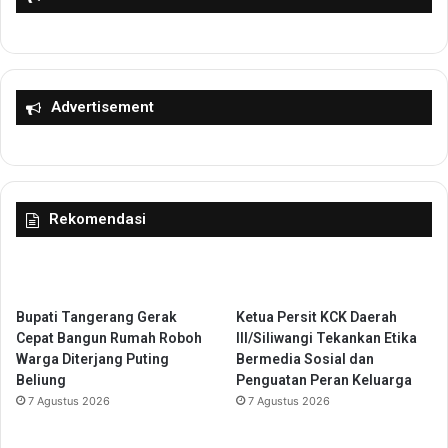
e
a
n
w
d
a
i
i
d
t
Advertisement
i
e
k
n
a
t
n
a
B
n
Rekomendasi
e
g
r
P
k
e
u
r
a
a
Bupati Tangerang Gerak
Ketua Persit KCK Daerah
l
w
Cepat Bangun Rumah Roboh
III/Siliwangi Tekankan Etika
i
a
Warga Diterjang Puting
Bermedia Sosial dan
t
t
Beliung
Penguatan Peran Keluarga
a
a
7 Agustus 2026
7 Agustus 2026
s
n
A