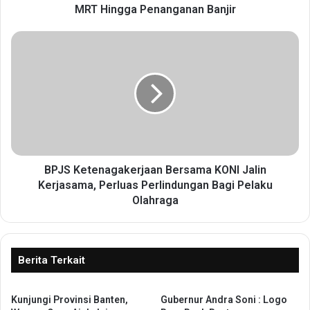
J
MRT Hingga Penanganan Banjir
a
k
B
a
P
r
J
t
S
a
K
-
e
B
t
a
e
n
n
t
a
BPJS Ketenagakerjaan Bersama KONI Jalin
e
g
Kerjasama, Perluas Perlindungan Bagi Pelaku
n
a
Olahraga
u
k
n
e
t
r
u
j
Berita Terkait
k
a
W
a
a
n
Kunjungi Provinsi Banten,
Gubernur Andra Soni : Logo