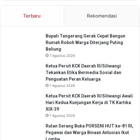
a
n
Terbaru
Rekomendasi
B
a
g
Bupati Tangerang Gerak Cepat Bangun
i
Rumah Roboh Warga Diterjang Puting
P
Beliung
e
7 Agustus 2026
l
a
Ketua Persit KCK Daerah III/Siliwangi
k
Tekankan Etika Bermedia Sosial dan
u
Penguatan Peran Keluarga
O
7 Agustus 2026
l
a
Ketua Persit KCK Daerah III/Siliwangi Awali
h
Hari Kedua Kunjungan Kerja di TK Kartika
r
XIX-39
a
7 Agustus 2026
g
Rutan Serang Buka PORSENI HUT ke-81 RI,
a
Pegawai dan Warga Binaan Antusias Ikut
Lomba