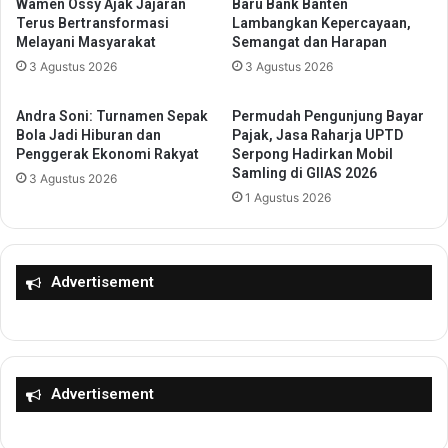
r
Wamen Ossy Ajak Jajaran
Baru Bank Banten
B
Terus Bertransformasi
Lambangkan Kepercayaan,
g
e
Melayani Masyarakat
Semangat dan Harapan
a
r
,
3 Agustus 2026
3 Agustus 2026
s
M
a
u
m
Andra Soni: Turnamen Sepak
Permudah Pengunjung Bayar
l
a
Bola Jadi Hiburan dan
Pajak, Jasa Raharja UPTD
a
K
Penggerak Ekonomi Rakyat
Serpong Hadirkan Mobil
i
Samling di GIIAS 2026
O
3 Agustus 2026
d
N
1 Agustus 2026
a
I
r
J
i
a
M
l
Advertisement
R
i
T
n
H
K
i
e
n
r
Advertisement
g
j
g
a
a
s