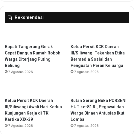
P
a
e
m
Rekomendasi
n
a
a
,
n
P
g
e
a
r
Bupati Tangerang Gerak
Ketua Persit KCK Daerah
n
l
Cepat Bangun Rumah Roboh
III/Siliwangi Tekankan Etika
a
u
Warga Diterjang Puting
Bermedia Sosial dan
n
a
Beliung
Penguatan Peran Keluarga
B
s
7 Agustus 2026
7 Agustus 2026
a
P
n
e
j
r
i
l
r
i
Ketua Persit KCK Daerah
Rutan Serang Buka PORSENI
n
III/Siliwangi Awali Hari Kedua
HUT ke-81 RI, Pegawai dan
d
Kunjungan Kerja di TK
Warga Binaan Antusias Ikut
u
Kartika XIX-39
Lomba
n
7 Agustus 2026
7 Agustus 2026
g