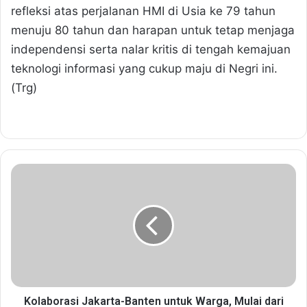
refleksi atas perjalanan HMI di Usia ke 79 tahun
menuju 80 tahun dan harapan untuk tetap menjaga
independensi serta nalar kritis di tengah kemajuan
teknologi informasi yang cukup maju di Negri ini.
(Trg)
K
o
l
a
b
o
r
a
s
i
Kolaborasi Jakarta-Banten untuk Warga, Mulai dari