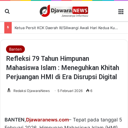
Cari Berita
M
Ketua Persit KCK Daerah III/Siliwangi Awali Hari Kedua Kunjungan Kerja di TK Kartika XIX-39
Banten
Refleksi 79 Tahun Himpunan
Mahasiswa Islam : Meneguhkan Khitah
Perjuangan HMI di Era Disrupsi Digital
Redaksi DjawaraNews
5 Februari 2026
6
BANTEN,
Djawaranews.com
– Tepat pada tanggal 5
Februari 2026, Himpunan Mahasiswa Islam (HMI)