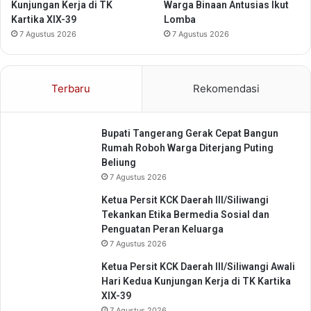
Kunjungan Kerja di TK
Warga Binaan Antusias Ikut
a
d
Kartika XIX-39
Lomba
s
i
7 Agustus 2026
7 Agustus 2026
a
K
n
a
b
u
Terbaru
Rekomendasi
p
a
t
Bupati Tangerang Gerak Cepat Bangun
e
Rumah Roboh Warga Diterjang Puting
n
Beliung
T
7 Agustus 2026
a
n
Ketua Persit KCK Daerah III/Siliwangi
g
Tekankan Etika Bermedia Sosial dan
e
Penguatan Peran Keluarga
r
7 Agustus 2026
a
Ketua Persit KCK Daerah III/Siliwangi Awali
n
Hari Kedua Kunjungan Kerja di TK Kartika
g
XIX-39
7 Agustus 2026