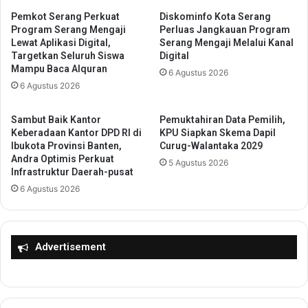
P
a
e
Pemkot Serang Perkuat
Diskominfo Kota Serang
r
Program Serang Mengaji
Perluas Jangkauan Program
n
D
Lewat Aplikasi Digital,
Serang Mengaji Melalui Kanal
d
o
Targetkan Seluruh Siswa
Digital
i
n
Mampu Baca Alquran
6 Agustus 2026
d
o
6 Agustus 2026
i
r
k
D
a
a
Sambut Baik Kantor
Pemuktahiran Data Pemilih,
n
r
Keberadaan Kantor DPD RI di
KPU Siapkan Skema Dapil
H
Ibukota Provinsi Banten,
Curug-Walantaka 2029
a
Andra Optimis Perkuat
a
h
5 Agustus 2026
Infrastruktur Daerah-pusat
r
R
u
6 Agustus 2026
u
s
t
B
i
e
n
Advertisement
b
,
a
J
s
a
D
g
a
a