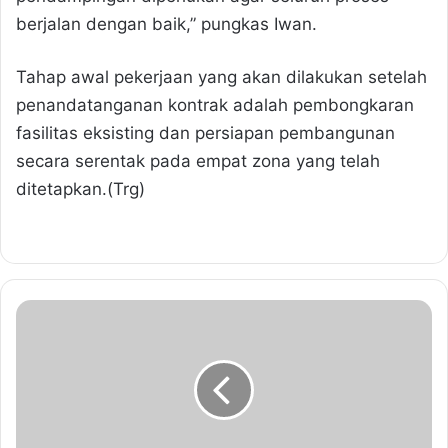
berjalan dengan baik,” pungkas Iwan.
Tahap awal pekerjaan yang akan dilakukan setelah
penandatanganan kontrak adalah pembongkaran
fasilitas eksisting dan persiapan pembangunan
secara serentak pada empat zona yang telah
ditetapkan.(Trg)
W
a
b
u
p
I
n