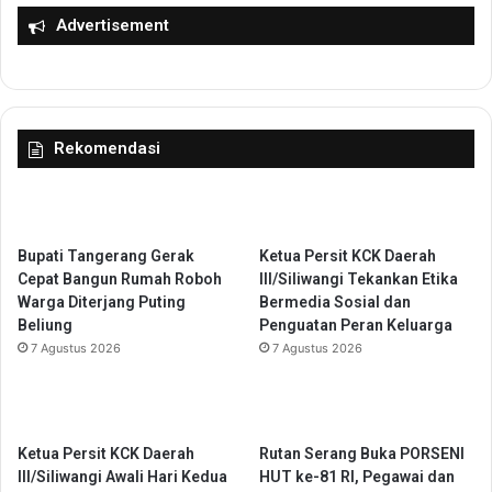
r
K
Advertisement
i
e
S
t
e
e
g
r
a
s
Rekomendasi
l
e
a
d
T
i
i
a
n
a
Bupati Tangerang Gerak
Ketua Persit KCK Daerah
d
n
Cepat Bangun Rumah Roboh
III/Siliwangi Tekankan Etika
a
S
Warga Diterjang Puting
Bermedia Sosial dan
k
t
Beliung
Penguatan Peran Keluarga
a
o
7 Agustus 2026
7 Agustus 2026
n
k
K
D
e
a
k
r
Ketua Persit KCK Daerah
Rutan Serang Buka PORSENI
e
a
III/Siliwangi Awali Hari Kedua
HUT ke-81 RI, Pegawai dan
r
h