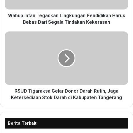
t
a
n
Wabup Intan Tegaskan Lingkungan Pendidikan Harus
T
Bebas Dari Segala Tindakan Kekerasan
e
g
R
a
S
s
U
k
D
a
T
n
i
L
g
i
a
n
r
g
a
RSUD Tigaraksa Gelar Donor Darah Rutin, Jaga
k
k
Ketersediaan Stok Darah di Kabupaten Tangerang
u
s
n
a
g
G
a
e
Berita Terkait
n
l