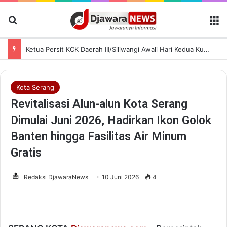
Cari Berita
M
Ketua Persit KCK Daerah III/Siliwangi Awali Hari Kedua Kunjungan Kerja di TK Kartika XIX-39
Kota Serang
Revitalisasi Alun-alun Kota Serang
Dimulai Juni 2026, Hadirkan Ikon Golok
Banten hingga Fasilitas Air Minum
Gratis
Redaksi DjawaraNews
10 Juni 2026
4