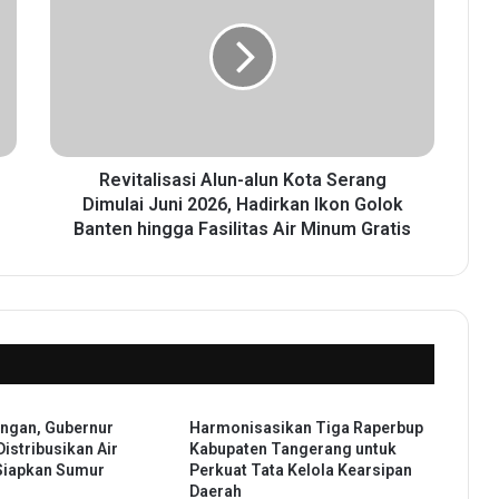
v
i
t
a
l
i
s
a
Revitalisasi Alun-alun Kota Serang
s
Dimulai Juni 2026, Hadirkan Ikon Golok
i
Banten hingga Fasilitas Air Minum Gratis
A
l
u
n
-
a
l
u
ingan, Gubernur
Harmonisasikan Tiga Raperbup
n
istribusikan Air
Kabupaten Tangerang untuk
K
Siapkan Sumur
Perkuat Tata Kelola Kearsipan
o
Daerah