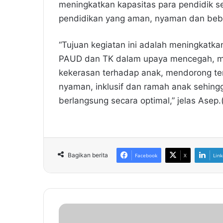
meningkatkan kapasitas para pendidik
pendidikan yang aman, nyaman dan beba
“Tujuan kegiatan ini adalah meningkat
PAUD dan TK dalam upaya mencegah, me
kekerasan terhadap anak, mendorong te
nyaman, inklusif dan ramah anak sehin
berlangsung secara optimal,” jelas Asep.
Bagikan berita
Facebook
X
Link
A
n