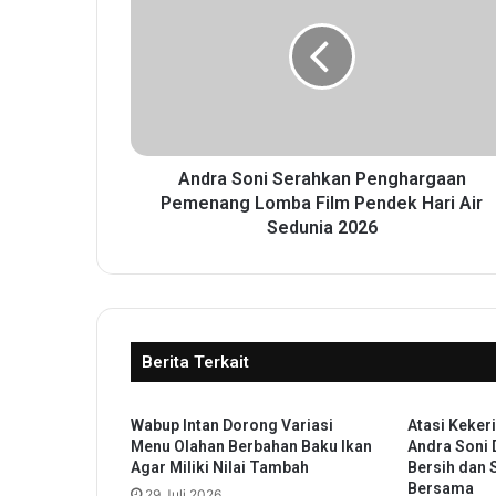
d
r
a
S
o
n
i
S
Andra Soni Serahkan Penghargaan
e
Pemenang Lomba Film Pendek Hari Air
r
Sedunia 2026
a
h
k
a
n
Berita Terkait
P
e
n
Wabup Intan Dorong Variasi
Atasi Keker
g
Menu Olahan Berbahan Baku Ikan
Andra Soni D
h
Agar Miliki Nilai Tambah
Bersih dan 
a
Bersama
29 Juli 2026