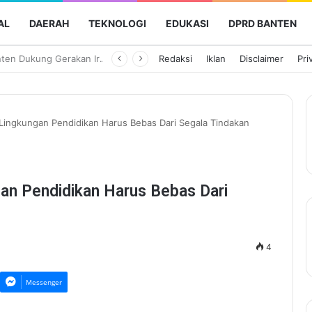
AL
DAERAH
TEKNOLOGI
EDUKASI
DPRD BANTEN
Semarak HUT Ke-81 RI, Pemkot Tangerang Gelar Aksi Bersih Kota dan Bagikan Bendera Merah Putih
Redaksi
Iklan
Disclaimer
Pri
Lingkungan Pendidikan Harus Bebas Dari Segala Tindakan
an Pendidikan Harus Bebas Dari
4
Messenger