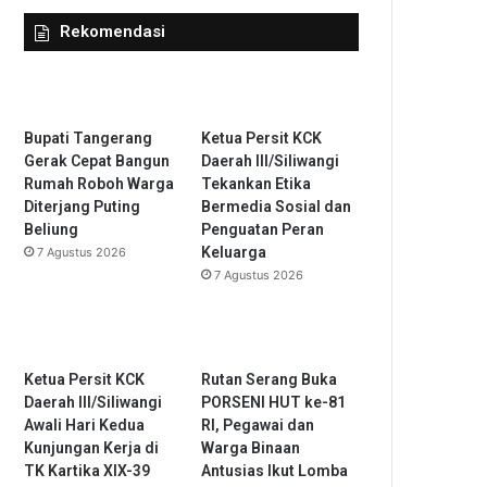
Rekomendasi
Bupati Tangerang
Ketua Persit KCK
Gerak Cepat Bangun
Daerah III/Siliwangi
Rumah Roboh Warga
Tekankan Etika
Diterjang Puting
Bermedia Sosial dan
Beliung
Penguatan Peran
Keluarga
7 Agustus 2026
7 Agustus 2026
Ketua Persit KCK
Rutan Serang Buka
Daerah III/Siliwangi
PORSENI HUT ke-81
Awali Hari Kedua
RI, Pegawai dan
Kunjungan Kerja di
Warga Binaan
TK Kartika XIX-39
Antusias Ikut Lomba