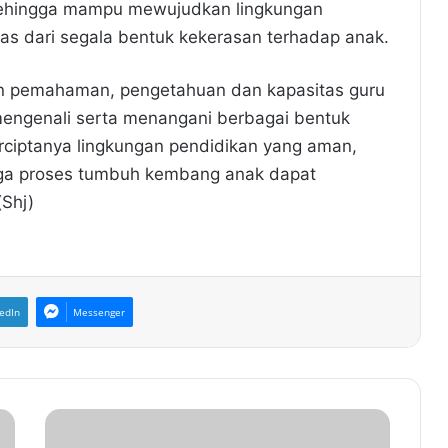
 sehingga mampu mewujudkan lingkungan
s dari segala bentuk kekerasan terhadap anak.
kan pemahaman, pengetahuan dan kapasitas guru
ngenali serta menangani berbagai bentuk
rciptanya lingkungan pendidikan yang aman,
gga proses tumbuh kembang anak dapat
(Shj)
edIn
Messenger
R
e