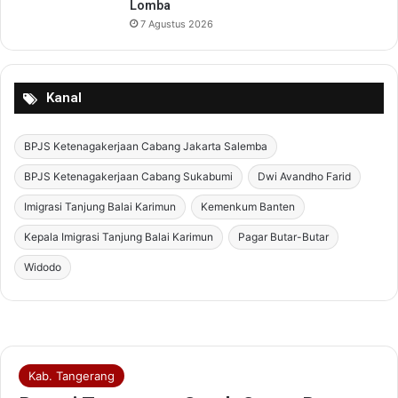
Lomba
a
r
7 Agustus 2026
s
i
i
v
a
e
n
r
Kanal
A
O
h
j
l
BPJS Ketenagakerjaan Cabang Jakarta Salemba
e
i
k
BPJS Ketenagakerjaan Cabang Sukabumi
Dwi Avandho Farid
M
O
u
n
Imigrasi Tanjung Balai Karimun
Kemenkum Banten
d
l
Kepala Imigrasi Tanjung Balai Karimun
Pagar Butar-Butar
a
i
n
Widodo
e