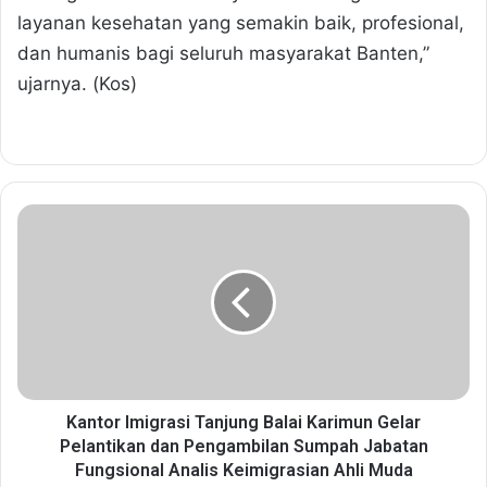
layanan kesehatan yang semakin baik, profesional,
dan humanis bagi seluruh masyarakat Banten,”
ujarnya. (Kos)
K
a
n
t
o
r
I
m
i
g
Kantor Imigrasi Tanjung Balai Karimun Gelar
r
Pelantikan dan Pengambilan Sumpah Jabatan
a
Fungsional Analis Keimigrasian Ahli Muda