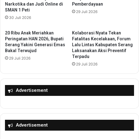
Narkotika dan Judi Online di
Pemberdayaan
e
T
SMAN 1 Peti
l
29 Juli 2026
a
30 Juli 2026
a
n
r
g
P
e
20 Ribu Anak Meriahkan
Kolaborasi Nyata Tekan
e
r
Peringatan HAN 2026, Bupati
Fatalitas Kecelakaan, Forum
l
Serang Yakini Generasi Emas
Lalu Lintas Kabupaten Serang
a
a
Bakal Terwujud
Laksanakan Aksi Preventif
n
Terpadu
n
g
29 Juli 2026
t
29 Juli 2026
d
i
a
k
n
a
R
n
Advertisement
S
d
H
a
e
n
r
P
m
e
i
Advertisement
n
n
g
a