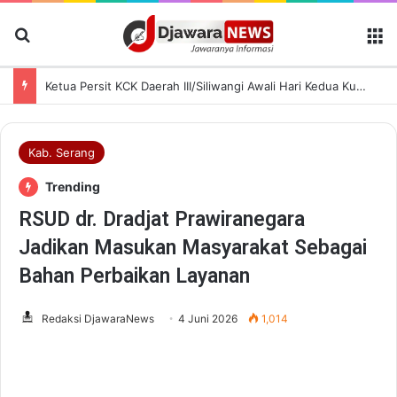
Cari Berita
M
Ketua Persit KCK Daerah III/Siliwangi Awali Hari Kedua Kunjungan Kerja di TK Kartika XIX-39
Kab. Serang
Trending
RSUD dr. Dradjat Prawiranegara
Jadikan Masukan Masyarakat Sebagai
Bahan Perbaikan Layanan
Redaksi DjawaraNews
4 Juni 2026
1,014