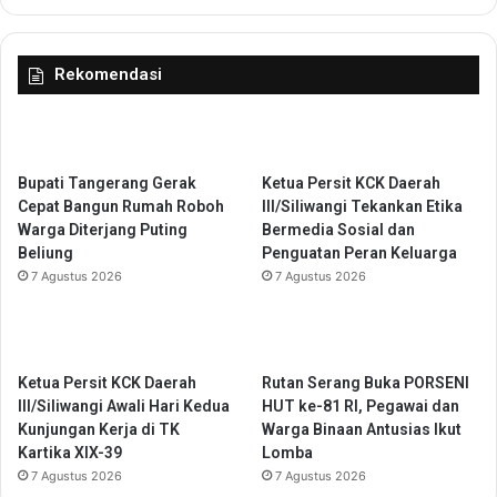
a
P
m
e
b
r
Rekomendasi
i
i
l
u
a
k
n
E
S
d
Bupati Tangerang Gerak
Ketua Persit KCK Daerah
u
u
Cepat Bangun Rumah Roboh
III/Siliwangi Tekankan Etika
m
k
Warga Diterjang Puting
Bermedia Sosial dan
p
a
Beliung
Penguatan Peran Keluarga
a
s
7 Agustus 2026
7 Agustus 2026
h
i
J
P
a
P
b
G
a
Ketua Persit KCK Daerah
Rutan Serang Buka PORSENI
D
t
III/Siliwangi Awali Hari Kedua
HUT ke-81 RI, Pegawai dan
B
a
Kunjungan Kerja di TK
Warga Binaan Antusias Ikut
a
n
Kartika XIX-39
Lomba
g
F
7 Agustus 2026
7 Agustus 2026
i