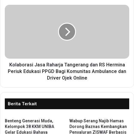
s
i
K
T
o
a
l
n
a
j
b
u
o
n
r
g
a
B
s
a
i
Kolaborasi Jasa Raharja Tangerang dan RS Hermina
l
J
Periuk Edukasi PPGD Bagi Komunitas Ambulance dan
a
a
Driver Ojek Online
i
s
K
a
a
R
r
a
Berita Terkait
i
h
m
a
u
r
Benteng Generasi Muda,
Wabup Serang Najib Hamas
n
Kelompok 38 KKM UNIBA
Dorong Baznas Kembangkan
j
Gelar Edukasi Bahaya
Penyaluran ZISWAF Berbasis
G
a