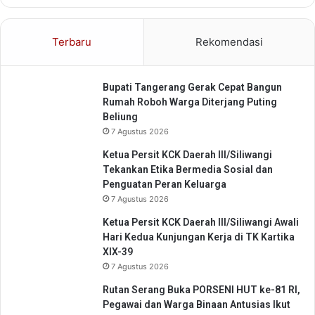
u
K
n
o
g
m
Terbaru
Rekomendasi
s
u
i
n
o
i
Bupati Tangerang Gerak Cepat Bangun
n
t
Rumah Roboh Warga Diterjang Puting
a
a
Beliung
l
s
7 Agustus 2026
A
A
n
m
Ketua Persit KCK Daerah III/Siliwangi
a
b
Tekankan Etika Bermedia Sosial dan
l
u
Penguatan Peran Keluarga
i
l
7 Agustus 2026
s
a
Ketua Persit KCK Daerah III/Siliwangi Awali
K
n
Hari Kedua Kunjungan Kerja di TK Kartika
e
c
XIX-39
i
e
m
7 Agustus 2026
d
i
a
Rutan Serang Buka PORSENI HUT ke-81 RI,
g
n
Pegawai dan Warga Binaan Antusias Ikut
r
D