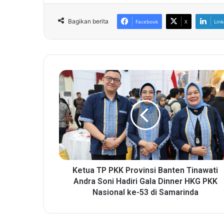
Bagikan berita
Facebook
X
Link
K
e
t
u
a
T
P
P
K
K
Ketua TP PKK Provinsi Banten Tinawati
P
Andra Soni Hadiri Gala Dinner HKG PKK
r
Nasional ke-53 di Samarinda
o
v
i