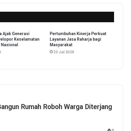
e
m
u
i
W
a Ajak Generasi
Pertumbuhan Kinerja Perkuat
a
Pelopor Keselamatan
Layanan Jasa Raharja bagi
r
k Nasional
Masyarakat
g
6
23 Juli 2026
a
T
e
r
d
a
m
p
a
k
B
a
n