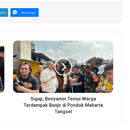
edIn
Messenger
S
i
g
a
p
,
B
e
n
y
Sigap, Benyamin Temui Warga
a
Terdampak Banjir di Pondok Maharta
m
Tangsel
i
n
T