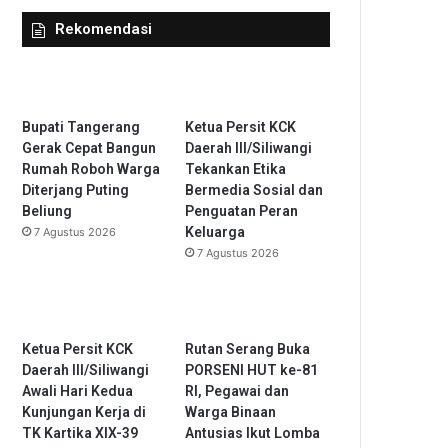
Rekomendasi
Bupati Tangerang
Ketua Persit KCK
Gerak Cepat Bangun
Daerah III/Siliwangi
Rumah Roboh Warga
Tekankan Etika
Diterjang Puting
Bermedia Sosial dan
Beliung
Penguatan Peran
Keluarga
7 Agustus 2026
7 Agustus 2026
Ketua Persit KCK
Rutan Serang Buka
Daerah III/Siliwangi
PORSENI HUT ke-81
Awali Hari Kedua
RI, Pegawai dan
Kunjungan Kerja di
Warga Binaan
TK Kartika XIX-39
Antusias Ikut Lomba