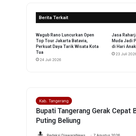
n
s
Berita Terkait
i
B
a
Wagub Rano Luncurkan Open
Jasa Raharj
n
Top Tour Jakarta Batavia,
Muda Jadi 
t
Perkuat Daya Tarik Wisata Kota
di Hari Ana
e
Tua
23 Juli 202
n
24 Juli 2026
T
i
n
a
w
a
t
i
A
n
d
r