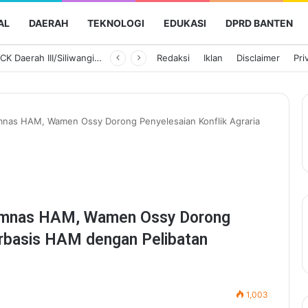
AL
DAERAH
TEKNOLOGI
EDUKASI
DPRD BANTEN
Ketua Persit KCK Daerah III/Siliwangi Awali Hari Kedua Kunjungan Kerja di TK Kartika XIX-39
Redaksi
Iklan
Disclaimer
Pri
nas HAM, Wamen Ossy Dorong Penyelesaian Konflik Agraria
omnas HAM, Wamen Ossy Dorong
erbasis HAM dengan Pelibatan
1,003