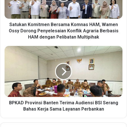
a
n
K
o
m
Satukan Komitmen Bersama Komnas HAM, Wamen
i
Ossy Dorong Penyelesaian Konflik Agraria Berbasis
t
HAM dengan Pelibatan Multipihak
m
e
B
n
P
B
K
e
A
r
D
s
P
a
r
m
o
a
v
K
i
BPKAD Provinsi Banten Terima Audiensi BSI Serang
o
n
Bahas Kerja Sama Layanan Perbankan
m
s
n
i
a
B