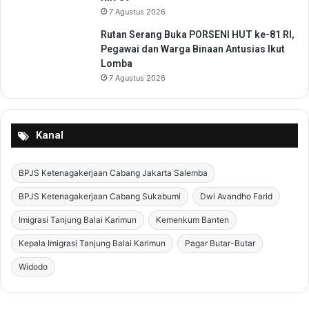
e
7 Agustus 2026
l
Rutan Serang Buka PORSENI HUT ke-81 RI,
i
Pegawai dan Warga Binaan Antusias Ikut
b
Lomba
a
7 Agustus 2026
t
a
n
M
Kanal
u
l
t
BPJS Ketenagakerjaan Cabang Jakarta Salemba
i
BPJS Ketenagakerjaan Cabang Sukabumi
Dwi Avandho Farid
p
i
Imigrasi Tanjung Balai Karimun
Kemenkum Banten
h
a
Kepala Imigrasi Tanjung Balai Karimun
Pagar Butar-Butar
k
Widodo