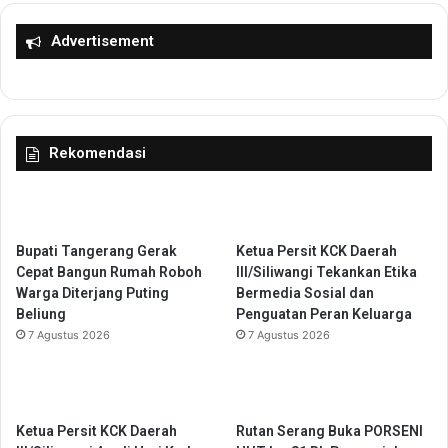
e
I
n
S
Advertisement
y
e
e
r
l
a
e
n
s
g
Rekomendasi
a
B
i
a
a
h
n
a
K
s
Bupati Tangerang Gerak
Ketua Persit KCK Daerah
o
K
Cepat Bangun Rumah Roboh
III/Siliwangi Tekankan Etika
n
e
Warga Diterjang Puting
Bermedia Sosial dan
f
r
Beliung
Penguatan Peran Keluarga
l
j
7 Agustus 2026
7 Agustus 2026
i
a
k
S
A
a
g
m
r
a
Ketua Persit KCK Daerah
Rutan Serang Buka PORSENI