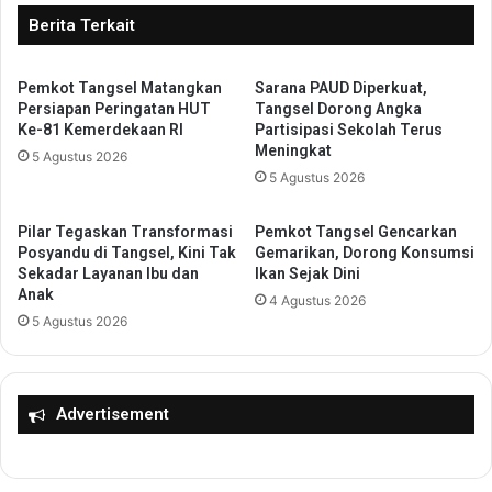
s
a
Berita Terkait
H
n
A
t
M
Pemkot Tangsel Matangkan
Sarana PAUD Diperkuat,
e
,
Persiapan Peringatan HUT
Tangsel Dorong Angka
n
Ke-81 Kemerdekaan RI
Partisipasi Sekolah Terus
W
T
Meningkat
a
5 Agustus 2026
e
m
5 Agustus 2026
r
e
i
n
m
Pilar Tegaskan Transformasi
Pemkot Tangsel Gencarkan
O
a
Posyandu di Tangsel, Kini Tak
Gemarikan, Dorong Konsumsi
s
A
Sekadar Layanan Ibu dan
Ikan Sejak Dini
s
Anak
u
4 Agustus 2026
y
d
5 Agustus 2026
D
i
o
e
r
n
o
s
Advertisement
n
i
g
B
P
S