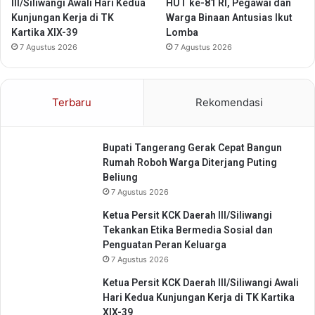
a
L
III/Siliwangi Awali Hari Kedua
HUT ke-81 RI, Pegawai dan
r
a
Kunjungan Kerja di TK
Warga Binaan Antusias Ikut
i
y
Kartika XIX-39
Lomba
a
a
7 Agustus 2026
7 Agustus 2026
B
n
e
a
r
n
Terbaru
Rekomendasi
b
P
a
e
s
r
Bupati Tangerang Gerak Cepat Bangun
i
b
Rumah Roboh Warga Diterjang Puting
s
a
Beliung
H
n
A
7 Agustus 2026
k
M
a
Ketua Persit KCK Daerah III/Siliwangi
d
n
Tekankan Etika Bermedia Sosial dan
e
Penguatan Peran Keluarga
n
7 Agustus 2026
g
a
Ketua Persit KCK Daerah III/Siliwangi Awali
n
Hari Kedua Kunjungan Kerja di TK Kartika
P
XIX-39