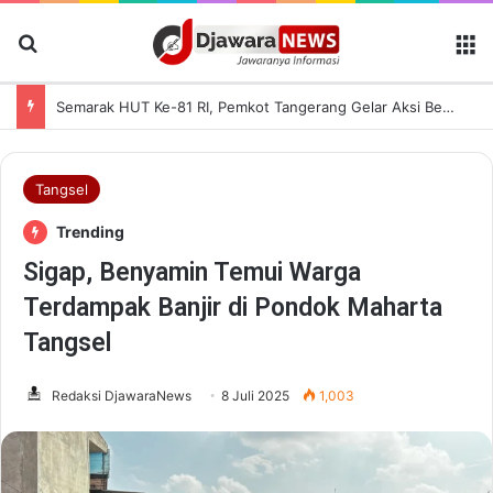
Cari Berita
M
Semarak HUT Ke-81 RI, Pemkot Tangerang Gelar Aksi Bersih Kota dan Bagikan Bendera Merah Putih
Tangsel
Trending
Sigap, Benyamin Temui Warga
Terdampak Banjir di Pondok Maharta
Tangsel
Redaksi DjawaraNews
8 Juli 2025
1,003