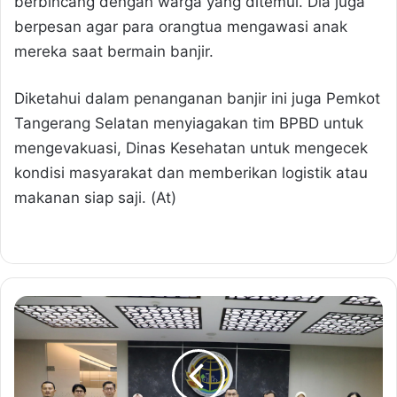
berbincang dengan warga yang ditemui. Dia juga
berpesan agar para orangtua mengawasi anak
mereka saat bermain banjir.
Diketahui dalam penanganan banjir ini juga Pemkot
Tangerang Selatan menyiagakan tim BPBD untuk
mengevakuasi, Dinas Kesehatan untuk mengecek
kondisi masyarakat dan memberikan logistik atau
makanan siap saji. (At)
S
a
t
u
k