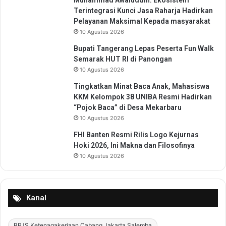
a
P
Terintegrasi Kunci Jasa Raharja Hadirkan
e
Pelayanan Maksimal Kepada masyarakat
r
10 Agustus 2026
l
i
Bupati Tangerang Lepas Peserta Fun Walk
n
Semarak HUT RI di Panongan
d
10 Agustus 2026
u
Tingkatkan Minat Baca Anak, Mahasiswa
n
KKM Kelompok 38 UNIBA Resmi Hadirkan
g
“Pojok Baca” di Desa Mekarbaru
a
10 Agustus 2026
n
A
FHI Banten Resmi Rilis Logo Kejurnas
n
Hoki 2026, Ini Makna dan Filosofinya
a
10 Agustus 2026
k
Kanal
BPJS Ketenagakerjaan Cabang Jakarta Salemba