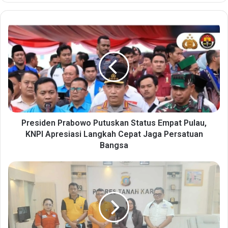
P
r
e
s
i
d
e
n
P
r
Presiden Prabowo Putuskan Status Empat Pulau,
a
KNPI Apresiasi Langkah Cepat Jaga Persatuan
b
Bangsa
o
w
L
o
e
P
m
u
b
t
a
u
g