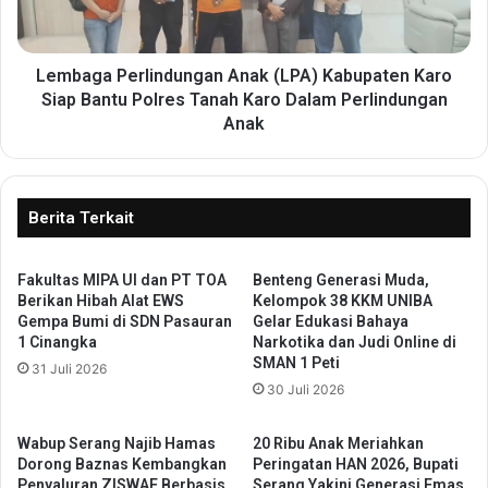
s
a
k
P
a
e
n
r
Lembaga Perlindungan Anak (LPA) Kabupaten Karo
S
l
Siap Bantu Polres Tanah Karo Dalam Perlindungan
t
i
Anak
a
n
t
d
u
u
s
n
Berita Terkait
E
g
m
a
p
n
Fakultas MIPA UI dan PT TOA
Benteng Generasi Muda,
a
Berikan Hibah Alat EWS
Kelompok 38 KKM UNIBA
A
Gempa Bumi di SDN Pasauran
Gelar Edukasi Bahaya
t
n
1 Cinangka
Narkotika dan Judi Online di
P
a
SMAN 1 Peti
u
31 Juli 2026
k
30 Juli 2026
l
(
a
L
u
P
Wabup Serang Najib Hamas
20 Ribu Anak Meriahkan
,
A
Dorong Baznas Kembangkan
Peringatan HAN 2026, Bupati
K
Penyaluran ZISWAF Berbasis
Serang Yakini Generasi Emas
)