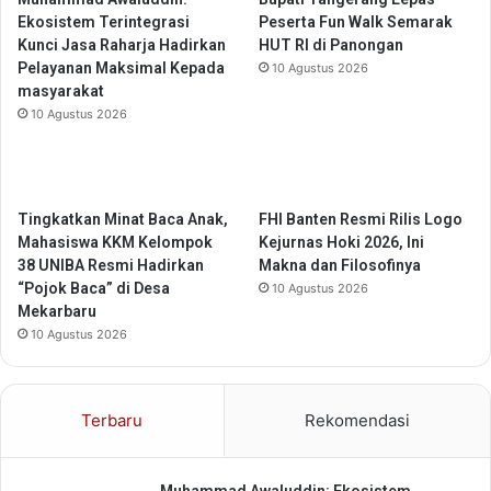
p
u
Ekosistem Terintegrasi
Peserta Fun Walk Semarak
a
P
Kunci Jasa Raharja Hadirkan
HUT RI di Panongan
t
o
Pelayanan Maksimal Kepada
10 Agustus 2026
J
l
masyarakat
a
r
10 Agustus 2026
g
e
a
s
P
T
e
a
r
Tingkatkan Minat Baca Anak,
FHI Banten Resmi Rilis Logo
n
s
Mahasiswa KKM Kelompok
Kejurnas Hoki 2026, Ini
a
a
38 UNIBA Resmi Hadirkan
Makna dan Filosofinya
h
t
“Pojok Baca” di Desa
K
10 Agustus 2026
u
Mekarbaru
a
a
r
10 Agustus 2026
n
o
B
D
a
a
Terbaru
Rekomendasi
n
l
g
a
s
m
Muhammad Awaluddin: Ekosistem