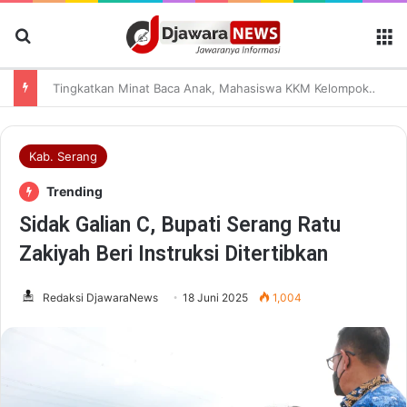
Cari Berita
M
Tingkatkan Minat Baca Anak, Mahasiswa KKM Kelompok 38 UNIBA Resmi Hadirkan “Pojok Baca” di Desa Mekarbaru
Kab. Serang
Trending
Sidak Galian C, Bupati Serang Ratu
Zakiyah Beri Instruksi Ditertibkan
Redaksi DjawaraNews
18 Juni 2025
1,004