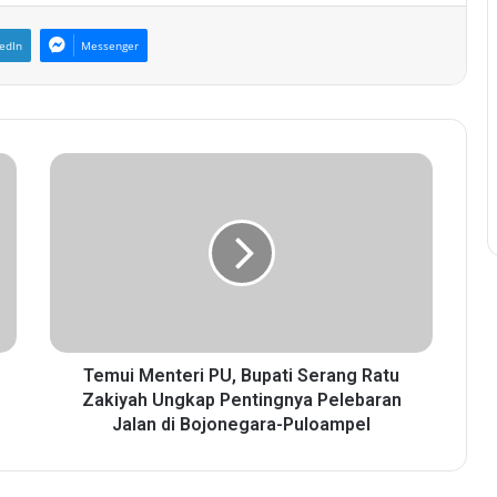
edIn
Messenger
T
e
m
u
i
M
e
n
t
e
Temui Menteri PU, Bupati Serang Ratu
r
Zakiyah Ungkap Pentingnya Pelebaran
i
Jalan di Bojonegara-Puloampel
P
U
,