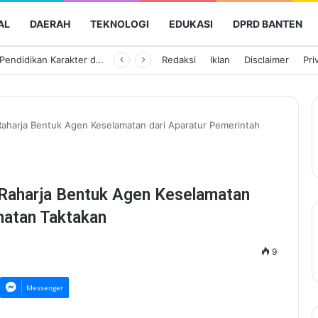
AL
DAERAH
TEKNOLOGI
EDUKASI
DPRD BANTEN
Implementasi Pendidikan Karakter di SMPN 24 Kota Tangerang Dimulai Sejak Siswa Tiba di Gerbang Sekolah
Redaksi
Iklan
Disclaimer
Pri
Raharja Bentuk Agen Keselamatan dari Aparatur Pemerintah
Raharja Bentuk Agen Keselamatan
matan Taktakan
9
Messenger