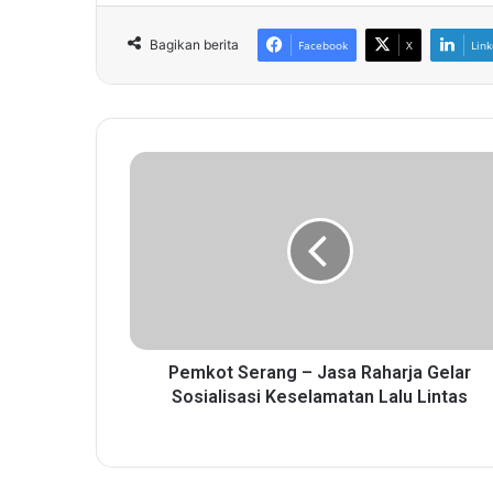
Bagikan berita
Facebook
X
Link
P
e
m
k
o
t
S
e
r
a
Pemkot Serang – Jasa Raharja Gelar
n
Sosialisasi Keselamatan Lalu Lintas
g
–
J
a