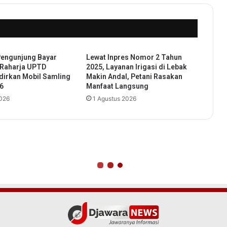
B
u
p
a
t
engunjung Bayar
Lewat Inpres Nomor 2 Tahun
i
 Raharja UPTD
2025, Layanan Irigasi di Lebak
S
dirkan Mobil Samling
Makin Andal, Petani Rasakan
e
26
Manfaat Langsung
r
2026
1 Agustus 2026
a
n
g
R
a
t
u
Z
a
k
i
y