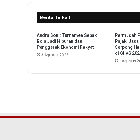
s
a
Berita Terkait
R
a
h
Andra Soni: Turnamen Sepak
Permudah P
a
Bola Jadi Hiburan dan
Pajak, Jasa
r
Penggerak Ekonomi Rakyat
Serpong Ha
j
di GIIAS 20
3 Agustus 2026
a
1 Agustus 
G
e
l
a
r
S
o
s
i
a
l
i