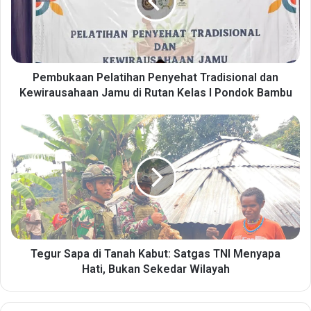
u
k
a
a
n
P
Pembukaan Pelatihan Penyehat Tradisional dan
e
Kewirausahaan Jamu di Rutan Kelas I Pondok Bambu
l
a
T
t
e
i
g
h
u
a
r
n
S
P
a
e
p
n
a
y
d
Tegur Sapa di Tanah Kabut: Satgas TNI Menyapa
e
i
Hati, Bukan Sekedar Wilayah
h
T
a
a
t
n