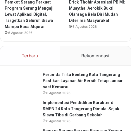
s
i
Pemkot Serang Perkuat
Erick Thohir Apresiasi PB MI:
I
l
Program Serang Mengaji
Muaythai Aerobik Bukti
P
a
Lewat Aplikasi Digital,
Olahraga Bela Diri Mudah
o
y
Targetkan Seluruh Siswa
Diterima Masyarakat
n
a
Mampu Baca Alquran
6 Agustus 2026
d
h
6 Agustus 2026
o
k
B
Terbaru
Rekomendasi
a
m
b
Perumda Tirta Benteng Kota Tangerang
u
Pastikan Layanan Air Bersih Tetap Lancar
saat Kemarau
6 Agustus 2026
Implementasi Pendidikan Karakter di
SMPN 24 Kota Tangerang Dimulai Sejak
Siswa Tiba di Gerbang Sekolah
6 Agustus 2026
Pemkot Serang Perkuat Program Serang