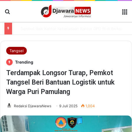
Cari Berita
M
Sambut Baik Kantor Keberadaan Kantor DPD RI di Ibukota Provinsi Banten, Andra Optimis Perkuat Infrastruktur Daerah-pusat
Tangsel
Trending
Terdampak Longsor Turap, Pemkot
Tangsel Beri Bantuan Logistik untuk
Warga Puri Pamulang
Redaksi DjawaraNews
9 Juli 2025
1,004