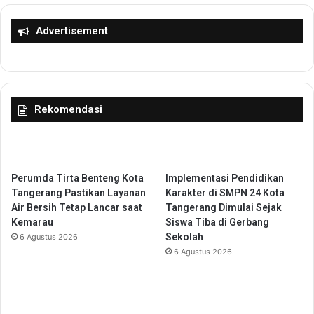
s
a
a
p
Advertisement
h
a
a
H
a
a
n
t
J
i
Rekomendasi
a
,
m
B
u
u
d
k
i
a
Perumda Tirta Benteng Kota
Implementasi Pendidikan
R
n
Tangerang Pastikan Layanan
Karakter di SMPN 24 Kota
u
S
Air Bersih Tetap Lancar saat
Tangerang Dimulai Sejak
t
e
Kemarau
Siswa Tiba di Gerbang
a
k
Sekolah
6 Agustus 2026
n
e
6 Agustus 2026
K
d
e
a
l
r
a
W