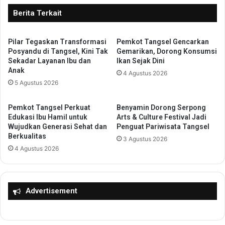
T
a
Berita Terkait
r
h
a
K
d
Pilar Tegaskan Transformasi
Pemkot Tangsel Gencarkan
a
Posyandu di Tangsel, Kini Tak
Gemarikan, Dorong Konsumsi
i
b
Sekadar Layanan Ibu dan
Ikan Sejak Dini
s
u
Anak
i
4 Agustus 2026
t
5 Agustus 2026
o
:
n
S
a
a
Pemkot Tangsel Perkuat
Benyamin Dorong Serpong
l
t
Edukasi Ibu Hamil untuk
Arts & Culture Festival Jadi
d
g
Wujudkan Generasi Sehat dan
Penguat Pariwisata Tangsel
a
Berkualitas
a
3 Agustus 2026
n
s
4 Agustus 2026
K
T
e
N
w
I
i
M
Advertisement
r
e
a
n
u
y