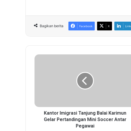
Bagikan berita
Facebook
X
Link
K
a
n
t
o
r
I
m
i
g
Kantor Imigrasi Tanjung Balai Karimun
r
Gelar Pertandingan Mini Soccer Antar
a
Pegawai