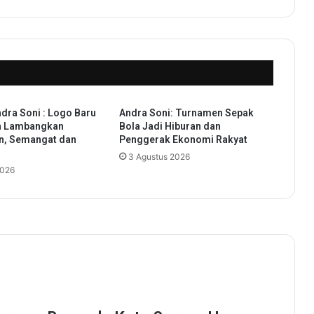
:
I
N
S
P
I
R
A
dra Soni : Logo Baru
Andra Soni: Turnamen Sepak
B
n Lambangkan
Bola Jadi Hiburan dan
a
n, Semangat dan
Penggerak Ekonomi Rakyat
d
3 Agustus 2026
k
2026
o
B
a
n
t
e
n
A
l
l