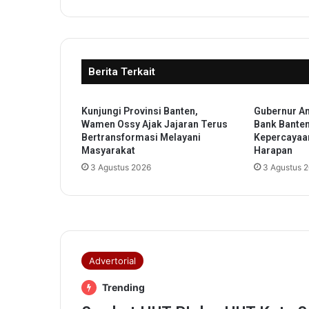
s
i
T
a
n
Berita Terkait
j
u
n
Kunjungi Provinsi Banten,
Gubernur An
g
Wamen Ossy Ajak Jajaran Terus
Bank Bante
B
Bertransformasi Melayani
Kepercayaa
a
Masyarakat
Harapan
l
3 Agustus 2026
3 Agustus 
a
i
K
a
r
i
m
u
n
G