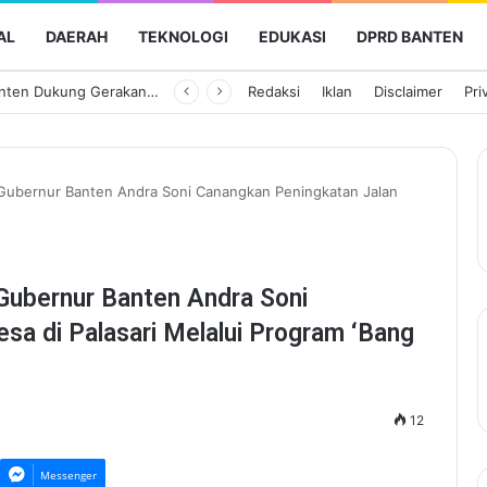
AL
DAERAH
TEKNOLOGI
EDUKASI
DPRD BANTEN
Semarak HUT Ke-81 RI, Pemkot Tangerang Gelar Aksi Bersih Kota dan Bagikan Bendera Merah Putih
Redaksi
Iklan
Disclaimer
Pri
Gubernur Banten Andra Soni Canangkan Peningkatan Jalan
Gubernur Banten Andra Soni
sa di Palasari Melalui Program ‘Bang
12
Messenger