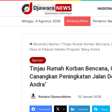
NASION
Minggu, 9 Agustus 2026
Breaking News
Beranda
|
Banten
|
Tinjau Rumah Korban Bencana, 
Desa di Palasari Melalui Program ‘Bang Andra’
Banten
Tinjau Rumah Korban Bencana, 
Canangkan Peningkatan Jalan De
Andra’
Redaksi DjawaraNews
20 Januari 2026
Facebook
X
LinkedIn
Skype