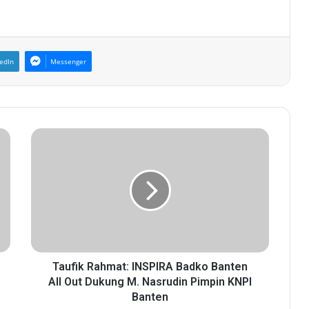
edIn
Messenger
T
a
u
f
i
k
R
a
h
m
Taufik Rahmat: INSPIRA Badko Banten
a
All Out Dukung M. Nasrudin Pimpin KNPI
t
Banten