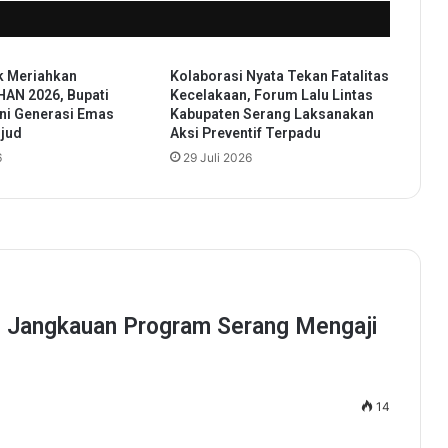
t
P
a
k Meriahkan
Kolaborasi Nyata Tekan Fatalitas
n
HAN 2026, Bupati
Kecelakaan, Forum Lalu Lintas
d
ni Generasi Emas
Kabupaten Serang Laksanakan
e
ujud
Aksi Preventif Terpadu
g
6
29 Juli 2026
l
a
n
g
,
G
u
b
e
r
n
u
r
A