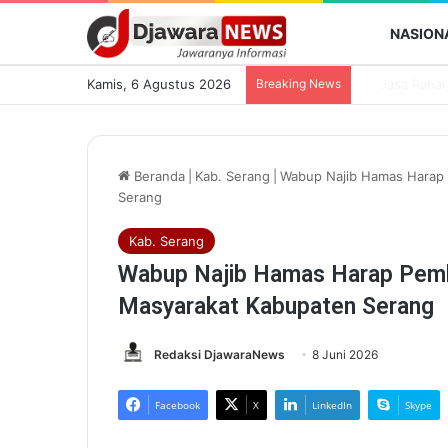
NASION
Kamis, 6 Agustus 2026
Breaking News
Beranda
|
Kab. Serang
|
Wabup Najib Hamas Harap P
Serang
Kab. Serang
Wabup Najib Hamas Harap Pembi
Masyarakat Kabupaten Serang
Redaksi DjawaraNews
8 Juni 2026
Facebook
X
LinkedIn
Skype