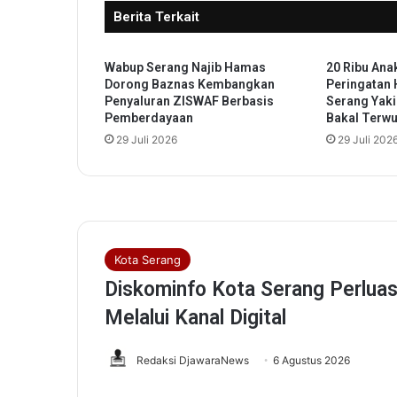
Berita Terkait
u
n
g
Wabup Serang Najib Hamas
20 Ribu Ana
a
Dorong Baznas Kembangkan
Peringatan 
n
Penyaluran ZISWAF Berbasis
Serang Yaki
H
Pemberdayaan
Bakal Terw
i
29 Juli 2026
29 Juli 202
d
u
p
S
e
d
u
n
i
a
,
P
e
m