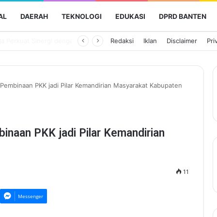
AL
DAERAH
TEKNOLOGI
EDUKASI
DPRD BANTEN
Jasa Raharja Perkuat Sinergi dengan RS RIS Hospital, Polres Tangerang Selatan, dan BPJS Ketenagakerjaan dalam Sosialisasi Keterjaminan Korban Kecelakaan Lalu Lintas
Redaksi
Iklan
Disclaimer
Pri
embinaan PKK jadi Pilar Kemandirian Masyarakat Kabupaten
naan PKK jadi Pilar Kemandirian
11
Messenger