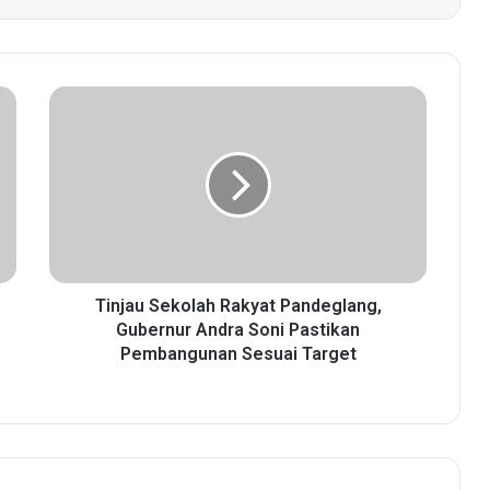
T
i
n
j
a
u
S
e
k
o
Tinjau Sekolah Rakyat Pandeglang,
l
Gubernur Andra Soni Pastikan
a
Pembangunan Sesuai Target
h
R
a
k
y
a