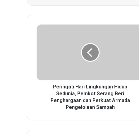
P
e
r
i
n
g
a
t
i
H
Peringati Hari Lingkungan Hidup
a
Sedunia, Pemkot Serang Beri
r
Penghargaan dan Perkuat Armada
i
Pengelolaan Sampah
L
i
n
g
k