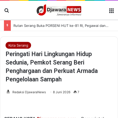
Cari Berita
M
Rutan Serang Buka PORSENI HUT ke-81 RI, Pegawai dan Warga Binaan Antusias Ikut Lomba
Kota Serang
Peringati Hari Lingkungan Hidup
Sedunia, Pemkot Serang Beri
Penghargaan dan Perkuat Armada
Pengelolaan Sampah
Redaksi DjawaraNews
8 Juni 2026
7