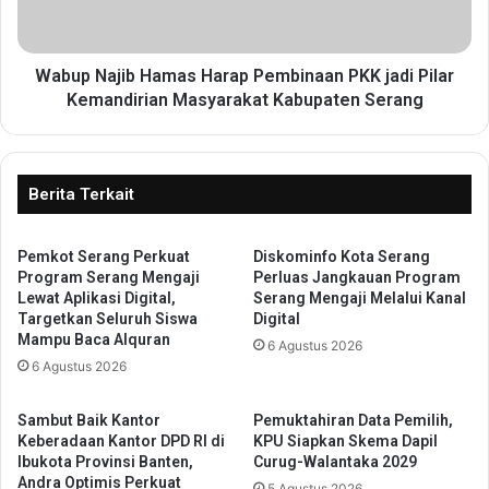
y
a
a
j
r
i
a
b
Wabup Najib Hamas Harap Pembinaan PKK jadi Pilar
k
H
Kemandirian Masyarakat Kabupaten Serang
a
a
t
m
:
a
J
s
Berita Terkait
a
H
s
a
a
Pemkot Serang Perkuat
Diskominfo Kota Serang
r
Program Serang Mengaji
Perluas Jangkauan Program
R
a
Lewat Aplikasi Digital,
Serang Mengaji Melalui Kanal
a
p
Targetkan Seluruh Siswa
Digital
h
P
Mampu Baca Alquran
6 Agustus 2026
a
e
6 Agustus 2026
r
m
j
b
a
i
Sambut Baik Kantor
Pemuktahiran Data Pemilih,
B
n
Keberadaan Kantor DPD RI di
KPU Siapkan Skema Dapil
a
Ibukota Provinsi Banten,
Curug-Walantaka 2029
a
Andra Optimis Perkuat
n
a
5 Agustus 2026