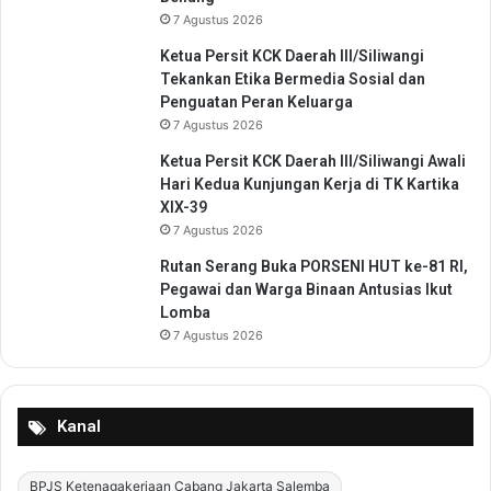
n
n
7 Agustus 2026
S
e
Ketua Persit KCK Daerah III/Siliwangi
r
Tekankan Etika Bermedia Sosial dan
a
Penguatan Peran Keluarga
n
7 Agustus 2026
g
Ketua Persit KCK Daerah III/Siliwangi Awali
Hari Kedua Kunjungan Kerja di TK Kartika
XIX-39
7 Agustus 2026
Rutan Serang Buka PORSENI HUT ke-81 RI,
Pegawai dan Warga Binaan Antusias Ikut
Lomba
7 Agustus 2026
Kanal
BPJS Ketenagakerjaan Cabang Jakarta Salemba