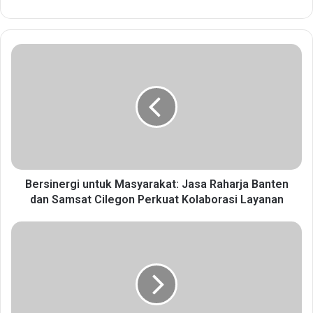
B
e
r
s
i
n
e
r
g
i
Bersinergi untuk Masyarakat: Jasa Raharja Banten
u
dan Samsat Cilegon Perkuat Kolaborasi Layanan
n
t
W
u
a
k
b
M
u
a
p
s
N