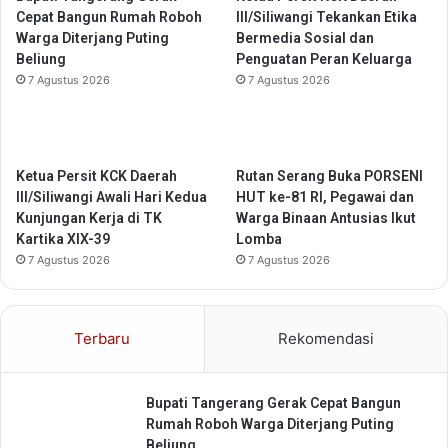
r
i
Cepat Bangun Rumah Roboh
III/Siliwangi Tekankan Etika
k
a
Warga Diterjang Puting
Bermedia Sosial dan
u
n
Beliung
Penguatan Peran Keluarga
a
M
7 Agustus 2026
7 Agustus 2026
t
a
K
s
o
y
l
a
Ketua Persit KCK Daerah
Rutan Serang Buka PORSENI
a
r
III/Siliwangi Awali Hari Kedua
HUT ke-81 RI, Pegawai dan
b
a
Kunjungan Kerja di TK
Warga Binaan Antusias Ikut
o
k
Kartika XIX-39
Lomba
r
a
7 Agustus 2026
7 Agustus 2026
a
t
s
K
i
a
L
b
Terbaru
Rekomendasi
a
u
y
p
a
a
Bupati Tangerang Gerak Cepat Bangun
n
t
Rumah Roboh Warga Diterjang Puting
a
e
Beliung