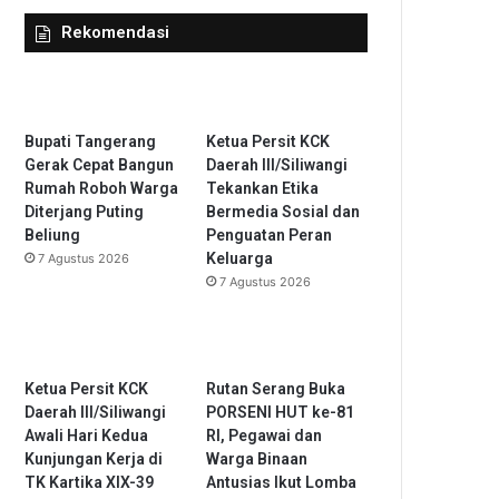
Rekomendasi
Bupati Tangerang
Ketua Persit KCK
Gerak Cepat Bangun
Daerah III/Siliwangi
Rumah Roboh Warga
Tekankan Etika
Diterjang Puting
Bermedia Sosial dan
Beliung
Penguatan Peran
Keluarga
7 Agustus 2026
7 Agustus 2026
Ketua Persit KCK
Rutan Serang Buka
Daerah III/Siliwangi
PORSENI HUT ke-81
Awali Hari Kedua
RI, Pegawai dan
Kunjungan Kerja di
Warga Binaan
TK Kartika XIX-39
Antusias Ikut Lomba