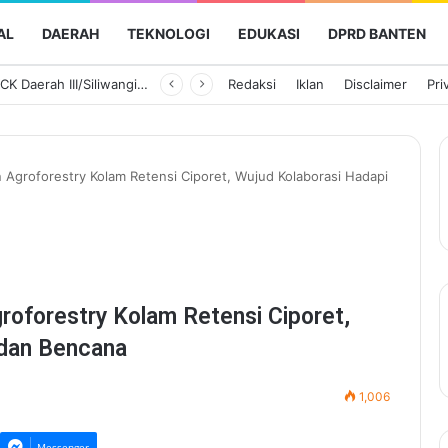
AL
DAERAH
TEKNOLOGI
EDUKASI
DPRD BANTEN
Ketua Persit KCK Daerah III/Siliwangi Awali Hari Kedua Kunjungan Kerja di TK Kartika XIX-39
Redaksi
Iklan
Disclaimer
Pri
 Agroforestry Kolam Retensi Ciporet, Wujud Kolaborasi Hadapi
oforestry Kolam Retensi Ciporet,
 dan Bencana
1,006
Messenger