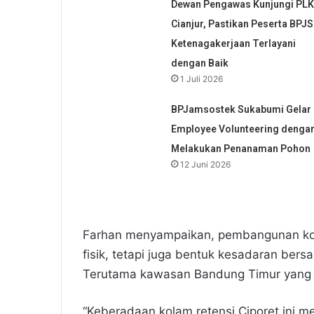
Dewan Pengawas Kunjungi PL
Cianjur, Pastikan Peserta BPJS
Ketenagakerjaan Terlayani
dengan Baik
1 Juli 2026
BPJamsostek Sukabumi Gelar
Employee Volunteering denga
Melakukan Penanaman Pohon
12 Juni 2026
Farhan menyampaikan, pembangunan kola
fisik, tetapi juga bentuk kesadaran be
Terutama kawasan Bandung Timur yang s
“Keberadaan kolam retensi Ciporet ini m