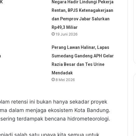
KK
Negara Hadir Lindungi Pekerja
Rentan, BPJS Ketenagakerjaan
dan Pemprov Jabar Salurkan
Rp49,3 Miliar
19 Juni 2026
Perang Lawan Halinar, Lapas
n
Sumedang Gandeng APH Gelar
Razia Besar dan Tes Urine
Mendadak
8 Mei 2026
m retensi ini bukan hanya sekadar proyek
rsama dalam menjaga ekosistem Kota Bandung.
ering terdampak bencana hidrometeorologi.
enjadi salah satu upaya kita semua untuk