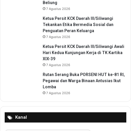
Beliung
m
K
7 Agustus 2026
a
u
d
r
Ketua Persit KCK Daerah III/Siliwangi
S
a
Tekankan Etika Bermedia Sosial dan
A
n
Penguatan Peran Keluarga
W
g
7 Agustus 2026
i
Ketua Persit KCK Daerah III/Siliwangi Awali
K
Hari Kedua Kunjungan Kerja di TK Kartika
e
XIX-39
m
7 Agustus 2026
a
c
Rutan Serang Buka PORSENI HUT ke-81 RI,
e
Pegawai dan Warga Binaan Antusias Ikut
t
Lomba
a
7 Agustus 2026
n
Kanal