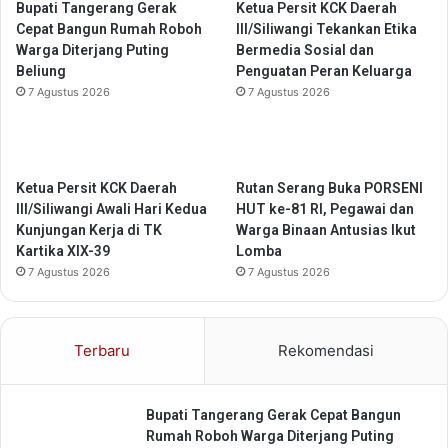
Bupati Tangerang Gerak
Ketua Persit KCK Daerah
l
e
Cepat Bangun Rumah Roboh
III/Siliwangi Tekankan Etika
a
r
Warga Diterjang Puting
Bermedia Sosial dan
d
j
Beliung
Penguatan Peran Keluarga
a
a
7 Agustus 2026
7 Agustus 2026
n
l
i
a
A
n
k
L
h
Ketua Persit KCK Daerah
Rutan Serang Buka PORSENI
a
l
III/Siliwangi Awali Hari Kedua
HUT ke-81 RI, Pegawai dan
n
a
Kunjungan Kerja di TK
Warga Binaan Antusias Ikut
c
k
Kartika XIX-39
Lomba
a
N
r
7 Agustus 2026
7 Agustus 2026
a
,
b
E
i
f
Terbaru
Rekomendasi
M
e
u
k
h
t
Bupati Tangerang Gerak Cepat Bangun
a
i
Rumah Roboh Warga Diterjang Puting
m
f