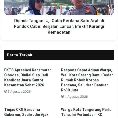
t
T
u
a
n
n
a
g
Dishub Tangsel Uji Coba Perdana Satu Arah di
n
s
Pondok Cabe: Berjalan Lancar, Efektif Kurangi
A
e
Kemacetan
n
l
a
U
k
j
Y
i
Berita Terkait
a
C
t
o
i
b
FKTS Apresiasi Kecamatan
Respons Cepat Aduan Warga,
m
Cibodas, Dinilai Siap Jadi
Wali Kota Serang Bantu Bedah
a
Kandidat Juara Kantor
Rumah Roboh Korban
P
P
Kecamatan Sehat 2026
Bencana, Salurkan Bantuan
i
e
Rp30 Juta
a
5 Agustus 2026
r
4 Agustus 2026
t
d
u
a
,
n
Tinjau CKG Bersama
Warga Kota Tangerang Perlu
T
a
Gubernur, Sachrudin Ajak
Tahu, Ini Perbedaan IKD