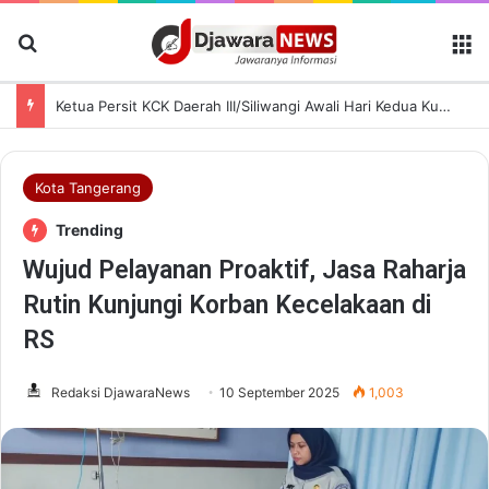
Cari Berita
M
Rutan Serang Buka PORSENI HUT ke-81 RI, Pegawai dan Warga Binaan Antusias Ikut Lomba
Kota Tangerang
Trending
Wujud Pelayanan Proaktif, Jasa Raharja
Rutin Kunjungi Korban Kecelakaan di
RS
Redaksi DjawaraNews
10 September 2025
1,003