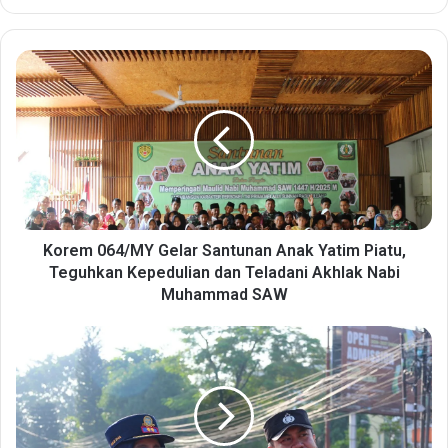
K
o
r
e
m
0
6
4
/
M
Korem 064/MY Gelar Santunan Anak Yatim Piatu,
Y
Teguhkan Kepedulian dan Teladani Akhlak Nabi
G
Muhammad SAW
e
l
D
a
i
r
s
S
h
a
u
n
b