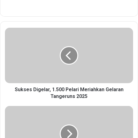
S
u
k
s
e
s
D
i
g
e
Sukses Digelar, 1.500 Pelari Meriahkan Gelaran
l
Tangeruns 2025
a
r
P
,
e
1
s
.
e
5
r