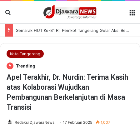
Cari Berita
M
Semarak HUT Ke-81 RI, Pemkot Tangerang Gelar Aksi Bersih Kota dan Bagikan Bendera Merah Putih
Kota Tangerang
Trending
Apel Terakhir, Dr. Nurdin: Terima Kasih
atas Kolaborasi Wujudkan
Pembangunan Berkelanjutan di Masa
Transisi
Redaksi DjawaraNews
17 Februari 2025
1,007