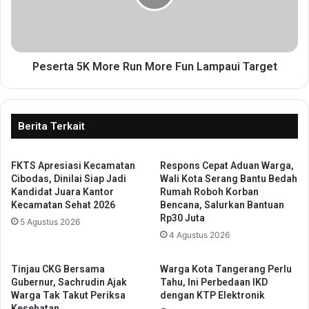
0
t
0
a
P
5
e
K
l
M
Peserta 5K More Run More Fun Lampaui Target
a
o
r
r
i
e
M
R
Berita Terkait
e
u
r
n
i
FKTS Apresiasi Kecamatan
Respons Cepat Aduan Warga,
M
Cibodas, Dinilai Siap Jadi
Wali Kota Serang Bantu Bedah
a
o
Kandidat Juara Kantor
Rumah Roboh Korban
h
r
Kecamatan Sehat 2026
Bencana, Salurkan Bantuan
k
e
Rp30 Juta
5 Agustus 2026
a
F
4 Agustus 2026
n
u
G
n
e
L
Tinjau CKG Bersama
Warga Kota Tangerang Perlu
l
Gubernur, Sachrudin Ajak
Tahu, Ini Perbedaan IKD
a
Warga Tak Takut Periksa
dengan KTP Elektronik
a
m
Kesehatan